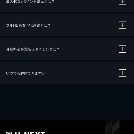
最大40%
ポイント還元とは？
※
※
作品によって必要なポイントが異なります。
フルHD画質 / 4K画質とは？
月額料金を支払うタイミングは？
※
40％ポイント還元の対象は、クレジットカード決済による作品の購入 / レンタルです。
※
iOSアプリのUコイン決済による作品の購入 / レンタルは、20％のポイント還元です。
※
還元の対象外となる決済方法や商品があります。くわしくは
こちら
をご確認ください。
いつでも解約できますか
こちら