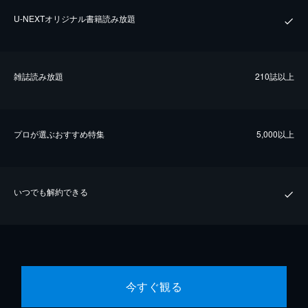
U-NEXTオリジナル書籍読み放題
雑誌読み放題
210誌以上
プロが選ぶおすすめ特集
5,000以上
いつでも解約できる
今すぐ観る