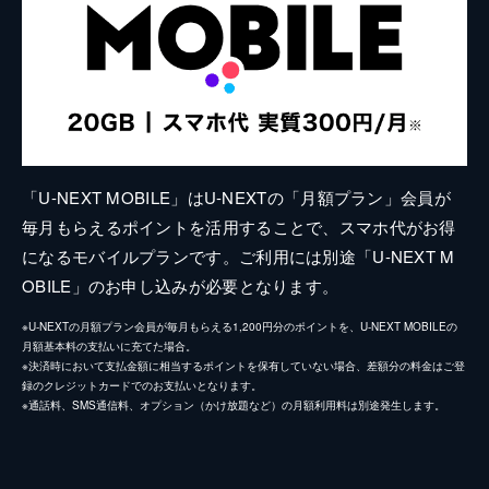
「U-NEXT MOBILE」はU-NEXTの「月額プラン」会員が
毎月もらえるポイントを活用することで、スマホ代がお得
になるモバイルプランです。ご利用には別途「U-NEXT M
OBILE」のお申し込みが必要となります。
※U-NEXTの月額プラン会員が毎月もらえる1,200円分のポイントを、U-NEXT MOBILEの
月額基本料の支払いに充てた場合。
※決済時において支払金額に相当するポイントを保有していない場合、差額分の料金はご登
録のクレジットカードでのお支払いとなります。
※通話料、SMS通信料、オプション（かけ放題など）の月額利用料は別途発生します。