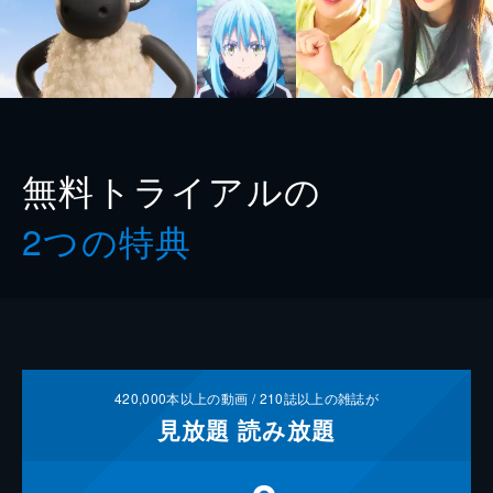
無料トライアルの
2つの特典
420,000
本以上の動画 /
210
誌以上の雑誌が
見放題
読み放題