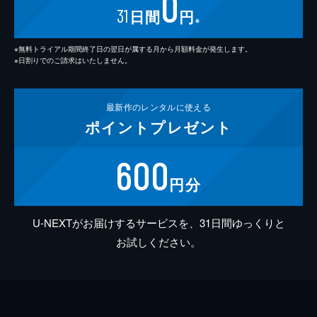
0
31
日間
円
※
※無料トライアル期間終了日の翌日が属する月から月額料金が発生します。
※日割りでのご請求はいたしません。
最新作の
レンタルに使える
ポイント
プレゼント
600
円分
U-NEXTがお届けするサービスを、31日間ゆっくりと
お試しください。