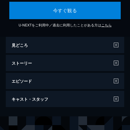
今すぐ観る
U-NEXTをご利用中／過去に利用したことがある方は
こちら
見どころ
ストーリー
エピソード
０（ゼロ）からの風
キャスト・スタッフ
111分
出演
茂木 圭子
田中好子
茂木 零
杉浦太陽