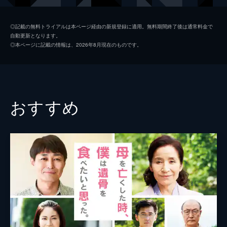
茂木 晋
豊原功補
◎記載の無料トライアルは本ページ経由の新規登録に適用。無料期間終了後は通常料金で
自動更新となります。
岡野 隆一
菅原大吉
◎本ページに記載の情報は、2026年8月現在のものです。
岡野 咲江
中島ひろ子
篠原 美由紀
佐藤仁美
麻衣子
金ヶ江悦子
おすすめ
田村 恵美
多崎オリエ
橋本 浩介
佐渡山順久
野崎 順一
袴田吉彦
上杉 孝之
田口トモロヲ
監督
塩屋俊
脚本
江良至