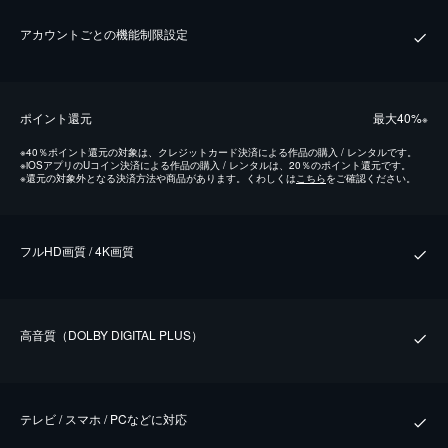
アカウントごとの機能制限設定
ポイント還元
最⼤40%
※
※
40％ポイント還元の対象は、クレジットカード決済による作品の購入 / レンタルです。
※
iOSアプリのUコイン決済による作品の購入 / レンタルは、20％のポイント還元です。
※
還元の対象外となる決済方法や商品があります。くわしくは
こちら
をご確認ください。
フルHD画質 / 4K画質
⾼⾳質（DOLBY DIGITAL PLUS）
テレビ / スマホ / PCなどに対応