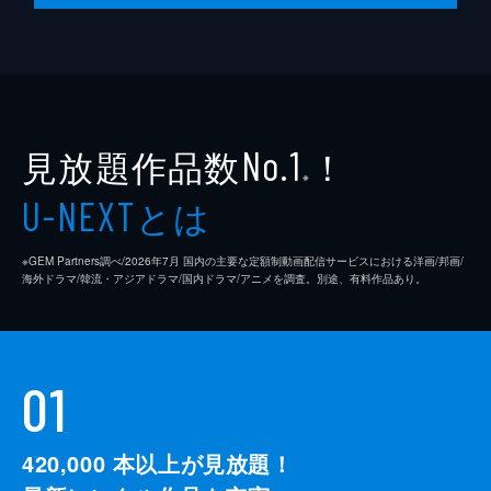
見放題作品数
！
No.1
※
とは
U-NEXT
※GEM Partners調べ/2026年7⽉ 国内の主要な定額制動画配信サービスにおける洋画/邦画/
海外ドラマ/韓流・アジアドラマ/国内ドラマ/アニメを調査。別途、有料作品あり。
01
420,000
本以上が見放題！