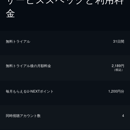
金
無料トライアル
31日間
無料トライアル後の⽉額料金
2,189円
（税込）
毎⽉もらえるU-NEXTポイント
1,200円分
同時視聴アカウント数
4