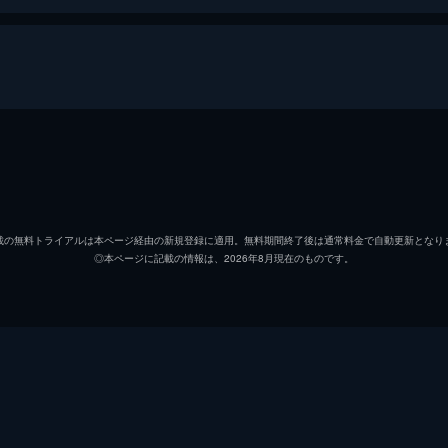
ニコルスン隊長（大佐）
アレッ
シアーズ
ウィリ
載の無料トライアルは本ページ経由の新規登録に適用。無料期間終了後は通常料金で自動更新となり
◎本ページに記載の情報は、2026年8月現在のものです。
斎藤大佐
早川雪
ウォーデン少佐
ジャッ
ジョイス
ジェフ
軍医クリプトン
ジェー