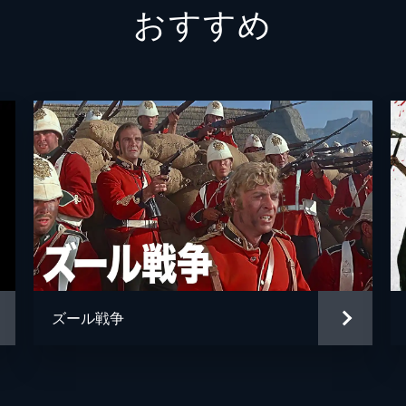
おすすめ
グリーン大佐
アンド
アン・
ピータ
ヘンリ
デヴィ
カール
マイケ
ズール戦争
ピエー
マルコ