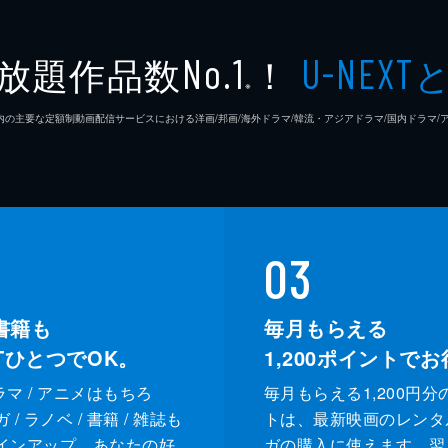
放題作品数
！
No.1
U-NEXT
※
26年7⽉ 国内の主要な定額制動画配信サービスにおける洋画/邦画/海外ドラマ/韓流・アジアドラマ/国内ドラ
03
書籍も
毎月もらえる
XTひとつでOK。
1,200
ポイントでお
ドラマ / アニメはもちろ
毎月もらえる1,200円分
/ ラノベ / 書籍 / 雑誌も
トは、最新映画のレンタ
インアップ。あなたの好
ガの購入に使えます。翌