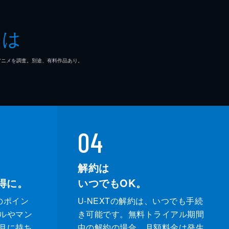
とは
マ/アニメを調査。別途、有料作品あり。
04
解約は
得に。
いつでもOK。
のポイン
U-NEXTの解約は、いつでも手続
ルやマン
き可能です。無料トライアル期間
月に持ち
中の解約の場合、月額料金は発生