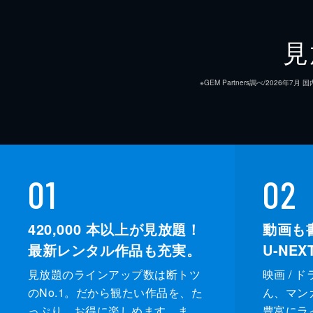
見
※GEM Partners調べ/20
01
02
420,000
本以上が見放題！
動画も
最新レンタル作品も充実。
U-NE
見放題のラインアップ数は断トツ
映画 / 
のNo.1。だから観たい作品を、た
ん、マンガ 
っぷり、お得に楽しめます。ま
豊富にラ