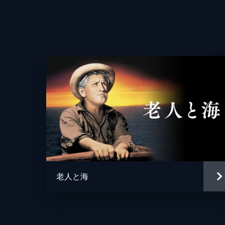
監督
脚本
老人と海
原作
音楽