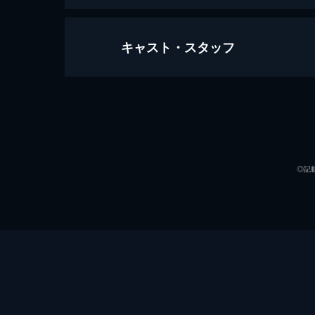
キャスト・スタッフ
戦場にかける橋
162分
出演
◎記