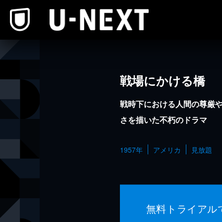
本文へスキップ
戦場にかける橋
戦時下における人間の尊厳
さを描いた不朽のドラマ
1957年
アメリカ
見放題
無料トライアル