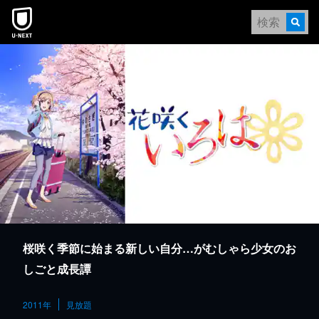
本文へスキップ
桜咲く季節に始まる新しい自分…がむしゃら少女のお
しごと成長譚
2011年
見放題