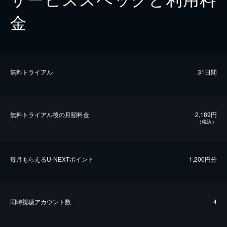
金
無料トライアル
31日間
無料トライアル後の⽉額料金
2,189円
（税込）
毎⽉もらえるU-NEXTポイント
1,200円分
同時視聴アカウント数
4