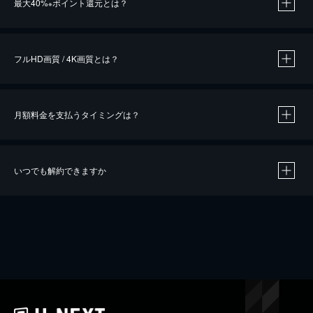
最大40%
ポイント還元とは？
※
※
作品によって必要なポイントが異なります。
フルHD画質 / 4K画質とは？
月額料金を支払うタイミングは？
※
40％ポイント還元の対象は、クレジットカード決済による作品の購入 / レンタルです。
※
iOSアプリのUコイン決済による作品の購入 / レンタルは、20％のポイント還元です。
※
還元の対象外となる決済方法や商品があります。くわしくは
こちら
をご確認ください。
いつでも解約できますか
こちら