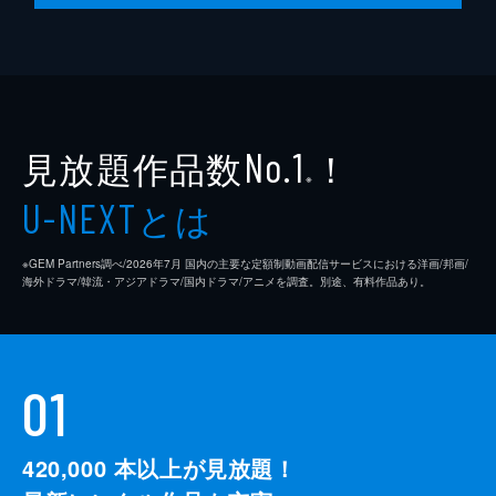
24分
見放題作品数
！
No.1
※
とは
U-NEXT
※GEM Partners調べ/2026年7⽉ 国内の主要な定額制動画配信サービスにおける洋画/邦画/
海外ドラマ/韓流・アジアドラマ/国内ドラマ/アニメを調査。別途、有料作品あり。
01
420,000
本以上が見放題！