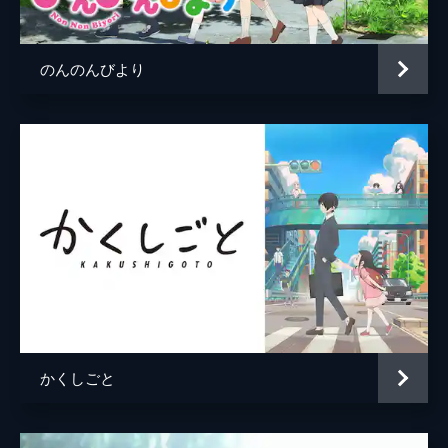
助川電六
チョー
24分
第五話 涙の板前慕情
監督
安藤真裕
喜翆荘の板前であり民子を指導する先輩でも
のんのんびより
キャラクターデザイン
関口可奈味
ある宮岸徹。緒花と民子は、彼がホットパン
ツ姿の結名をバイクに乗せ走り去るのを目撃
原作
P.A.WORKS
する。驚く2人だったが…!?
24分
キャラクター原案
岸田メル
第六話 Nothing Venture Nothing Win
音楽
浜口史郎
ある朝緒花が玄関を掃除していると、車に乗
った女性が現われる。彼女こそ、経営が苦し
総作画監督
関口可奈味
い喜翆荘を立て直すべく、叔父であり番頭で
ある四十万縁が雇った経営コンサルタント川
アニメーション制作
P.A.WORKS
尻崇子だった。
24分
第七話 喜翆戦線異状なし
母からの電話でお見合いを勧められる巴。す
かくしごと
でに相手の写真も送ったと言われ、実家に帰
ってこいと迫られる。今の仕事を続けるか、
それとも結婚か。これからの人生について悩