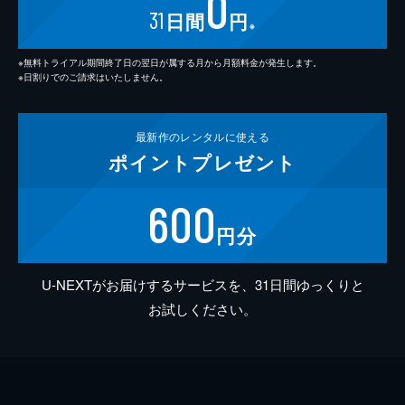
0
31
日間
円
※
※無料トライアル期間終了日の翌日が属する月から月額料金が発生します。
※日割りでのご請求はいたしません。
最新作の
レンタルに使える
ポイント
プレゼント
600
円分
U-NEXTがお届けするサービスを、31日間ゆっくりと
お試しください。