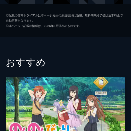
第二話 復讐するは、まかないにあり
押水菜子
豊崎愛生
「従業員として働きながら高校に通うこと」
◎記載の無料トライアルは本ページ経由の新規登録に適用。無料期間終了後は通常料金で
自動更新となります。
と、祖母である四十万スイから厳しく言わ
和倉結名
戸松遥
◎本ページに記載の情報は、2026年8月現在のものです。
れ、スイが経営する温泉旅館「喜翆荘」で働
輪島巴
能登麻美子
き始めた緒花。それは思い描いていた生活と
はほど遠い世界だった。
種村孝一
梶裕貴
24分
松前皐月
本田貴子
第三話 ホビロン
おすすめ
喜翆荘で長逗留をしている売れない小説家、
四十万スイ
久保田民絵
次郎丸太郎。彼の書きかけの原稿をゴミだと
勘違いして捨ててしまった緒花は、次の朝、
四十万緑
浜田賢二
まかないの支度途中に姿を消してしまう。
24分
宮岸徹
間島淳司
第四話 青鷺ラプソディー
富樫蓮二
山口太郎
民子、菜子と同じ学校に通うことになった緒
花。東京から来たということで女生徒たちに
川尻祟子
恒松あゆみ
は質問攻めに、実は男子に人気のある民子と
一緒に住んでいるということで男子生徒から
次郎丸太郎
諏訪部順一
興奮気味に詰め寄られる。