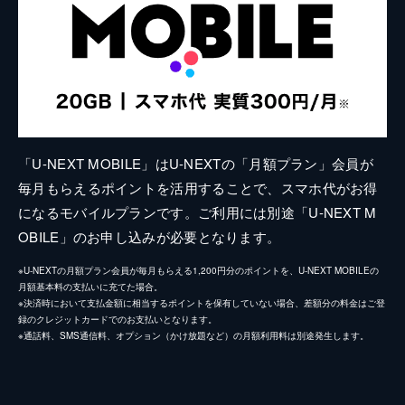
「U-NEXT MOBILE」はU-NEXTの「月額プラン」会員が
毎月もらえるポイントを活用することで、スマホ代がお得
になるモバイルプランです。ご利用には別途「U-NEXT M
OBILE」のお申し込みが必要となります。
※U-NEXTの月額プラン会員が毎月もらえる1,200円分のポイントを、U-NEXT MOBILEの
月額基本料の支払いに充てた場合。
※決済時において支払金額に相当するポイントを保有していない場合、差額分の料金はご登
録のクレジットカードでのお支払いとなります。
※通話料、SMS通信料、オプション（かけ放題など）の月額利用料は別途発生します。