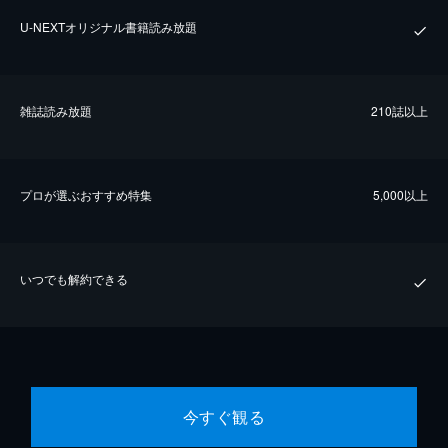
U-NEXTオリジナル書籍読み放題
雑誌読み放題
210誌以上
プロが選ぶおすすめ特集
5,000以上
いつでも解約できる
今すぐ観る