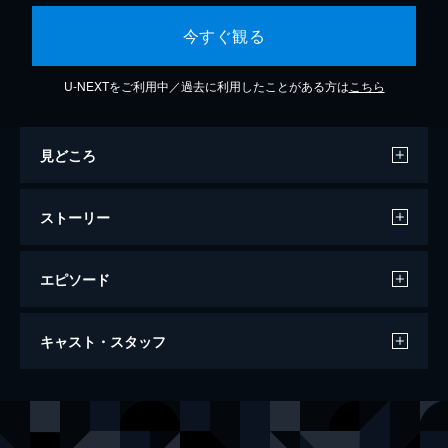
今すぐ観る
U-NEXTをご利用中／過去に利用したことがある方は
こちら
見どころ
ストーリー
エピソード
第一話 十六歳、春、まだつぼみ
キャスト・スタッフ
突然、母、皐月から「夜逃げをすることにな
った」と伝えられた松前緒花。母親から手渡
されたのは「喜翆荘」という名と、電話番号
声の出演
松前緒花
伊藤かな恵
が書かれた1枚の紙切れだけだった。
鶴来民子
小見川千明
24分