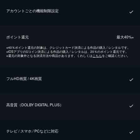
アカウントごとの機能制限設定
ポイント還元
最⼤40%
※
※
40％ポイント還元の対象は、クレジットカード決済による作品の購入 / レンタルです。
※
iOSアプリのUコイン決済による作品の購入 / レンタルは、20％のポイント還元です。
※
還元の対象外となる決済方法や商品があります。くわしくは
こちら
をご確認ください。
フルHD画質 / 4K画質
⾼⾳質（DOLBY DIGITAL PLUS）
テレビ / スマホ / PCなどに対応