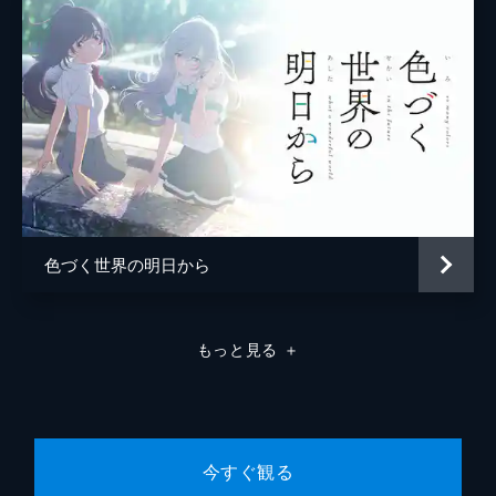
む巴。
24分
第八話 走り出す
旅行雑誌で喜翆荘のある湯乃鷺温泉街が特集
されることを知った緒花。旅館ランキングで
上位になればお客も増え、スイからも労って
もらえるのではと妄想する。
24分
第九話 喜翆荘の一番長い日
突然倒れ病院に運ばれたスイ。菜子や徹の不
色づく世界の明日から
在。そして覆面記者宿泊の疑い…。女将不在
の中、右往左往する喜翆荘の面々は、崇子の
提案で覆面記者と思われるお客を優先に接客
しようとする。
もっと見る
＋
24分
第十話 微熱
緒花は無理がたたり熱を出して倒れてしま
う…。落ち着いて寝ている緒花を心配そうに
見つめる民子や菜子、巴たちは、今日1日ゆ
今すぐ観る
っくり寝かしておこうと決める。