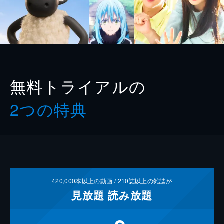
無料トライアルの
2つの特典
420,000
本以上の動画 /
210
誌以上の雑誌が
見放題
読み放題