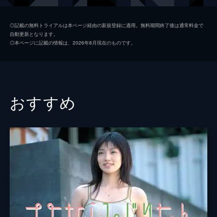
監督
小林政広
◎記載の無料トライアルは本ページ経由の新規登録に適用。無料期間終了後は通常料金で
自動更新となります。
脚本
小林政広
◎本ページに記載の情報は、2026年8月現在のものです。
原作
小林政広
音楽
佐久間順平
おすすめ