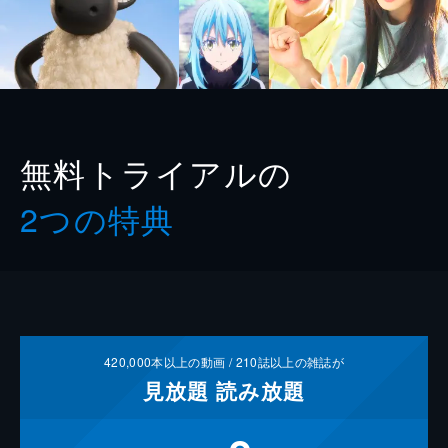
無料トライアルの
2つの特典
420,000
本以上の動画 /
210
誌以上の雑誌が
見放題
読み放題