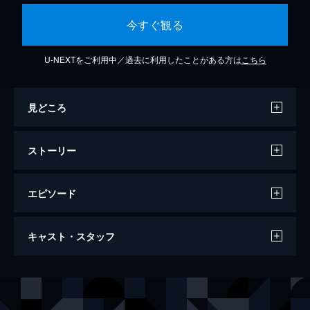
今すぐ観る
U-NEXTをご利用中／過去に利用したことがある方は
こちら
見どころ
ストーリー
エピソード
白夜
キャスト・スタッフ
84分
出演
木島立夫
眞木大輔
相沢朋子
吉瀬美智子