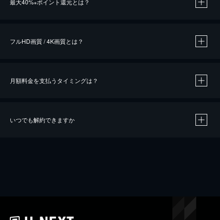
最大40%
ポイント還元とは？
※
※
作品によって必要なポイントが異なります。
フルHD画質 / 4K画質とは？
月額料金を支払うタイミングは？
※
40％ポイント還元の対象は、クレジットカード決済による作品の購入 / レンタルです。
※
iOSアプリのUコイン決済による作品の購入 / レンタルは、20％のポイント還元です。
※
還元の対象外となる決済方法や商品があります。くわしくは
こちら
をご確認ください。
いつでも解約できますか
こちら