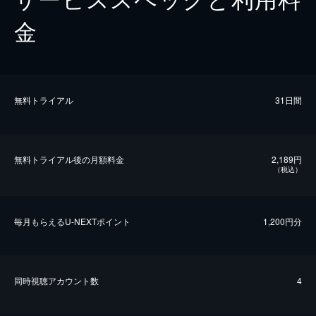
金
無料トライアル
31日間
無料トライアル後の⽉額料金
2,189円
（税込）
毎⽉もらえるU-NEXTポイント
1,200円分
同時視聴アカウント数
4