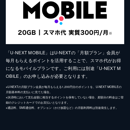
「U-NEXT MOBILE」はU-NEXTの「月額プラン」会員が
毎月もらえるポイントを活用することで、スマホ代がお得
になるモバイルプランです。ご利用には別途「U-NEXT M
OBILE」のお申し込みが必要となります。
※U-NEXTの月額プラン会員が毎月もらえる1,200円分のポイントを、U-NEXT MOBILEの
月額基本料の支払いに充てた場合。
※決済時において支払金額に相当するポイントを保有していない場合、差額分の料金はご登
録のクレジットカードでのお支払いとなります。
※通話料、SMS通信料、オプション（かけ放題など）の月額利用料は別途発生します。