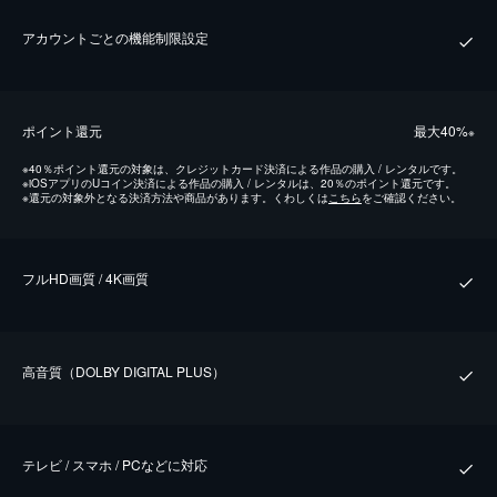
アカウントごとの機能制限設定
ポイント還元
最⼤40%
※
※
40％ポイント還元の対象は、クレジットカード決済による作品の購入 / レンタルです。
※
iOSアプリのUコイン決済による作品の購入 / レンタルは、20％のポイント還元です。
※
還元の対象外となる決済方法や商品があります。くわしくは
こちら
をご確認ください。
フルHD画質 / 4K画質
⾼⾳質（DOLBY DIGITAL PLUS）
テレビ / スマホ / PCなどに対応