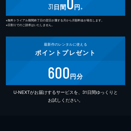
0
31
日間
円
※
※無料トライアル期間終了日の翌日が属する月から月額料金が発生します。
※日割りでのご請求はいたしません。
最新作の
レンタルに使える
ポイント
プレゼント
600
円分
U-NEXTがお届けするサービスを、31日間ゆっくりと
お試しください。