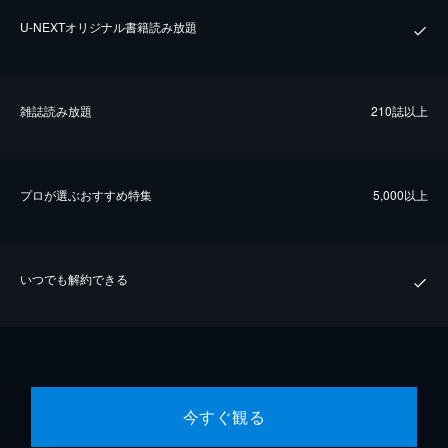
U-NEXTオリジナル書籍読み放題
雑誌読み放題
210誌以上
プロが選ぶおすすめ特集
5,000以上
いつでも解約できる
今すぐ観る