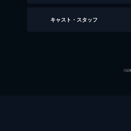
キャスト・スタッフ
映画フレッシュプリキュア！ おもち
71分
声の出演
◎記