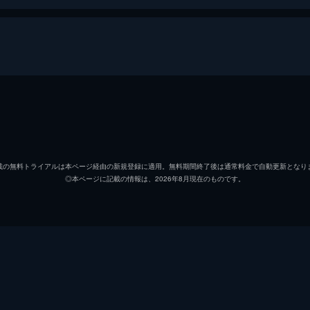
ゃの国は秘密がいっぱい!?
桃園ラブ／キュアピーチ
沖佳苗
蒼乃美希／キュアベリー
喜多村
載の無料トライアルは本ページ経由の新規登録に適用。無料期間終了後は通常料金で自動更新となり
◎本ページに記載の情報は、2026年8月現在のものです。
山吹祈里／キュアパイン
中川亜
東せつな／キュアパッション
小松由
シフォン
こおろ
タルト
松野太