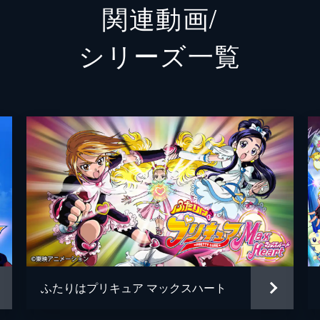
関連動画/
カオルちゃん
前田健
シリーズ⼀覧
志水淳
前川淳
東堂い
東映ア
ふたりはプリキュア マックスハート