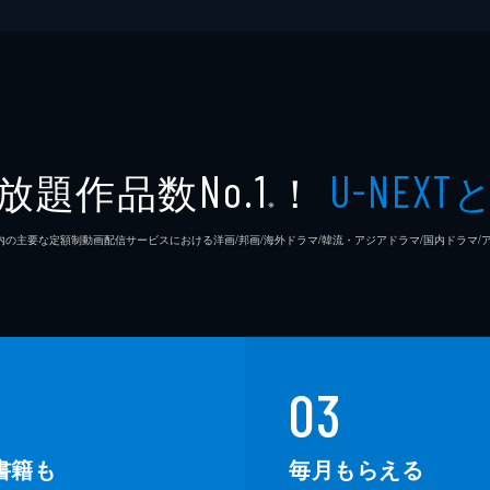
放題作品数
！
No.1
U-NEXT
※
26年7⽉ 国内の主要な定額制動画配信サービスにおける洋画/邦画/海外ドラマ/韓流・アジアドラマ/国内ドラ
03
書籍も
毎月もらえる