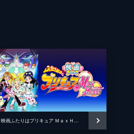
児
づみ
ニメーション
映画ふたりはプリキュア ＭａｘＨｅａｒｔ