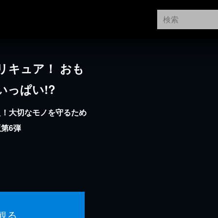
リキュア！ おも
っぱい!?
え！大切なモノを守るため
第6弾
観る