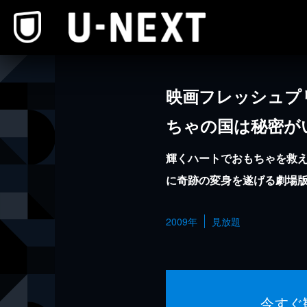
本文へスキップ
映画フレッシュプ
ちゃの国は秘密がい
輝くハートでおもちゃを救
に奇跡の変身を遂げる劇場版
2009年
見放題
今すぐ