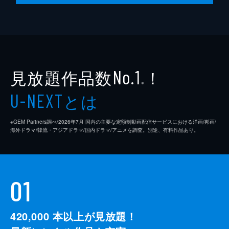
見放題作品数
！
No.1
※
とは
U-NEXT
※GEM Partners調べ/2026年7⽉ 国内の主要な定額制動画配信サービスにおける洋画/邦画/
海外ドラマ/韓流・アジアドラマ/国内ドラマ/アニメを調査。別途、有料作品あり。
01
420,000
本以上が見放題！