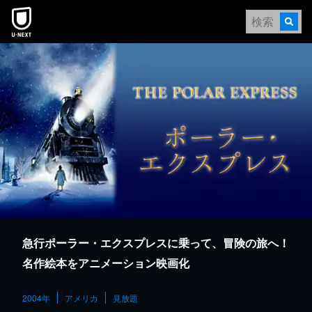
本文へスキップ
急行ポーラー・エクスプレスに乗って、冒険の旅へ！
名作絵本をアニメーション映画化
2004年
アメリカ
見放題