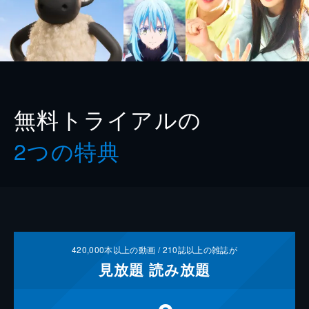
無料トライアルの
2つの特典
420,000
本以上の動画 /
210
誌以上の雑誌が
見放題
読み放題