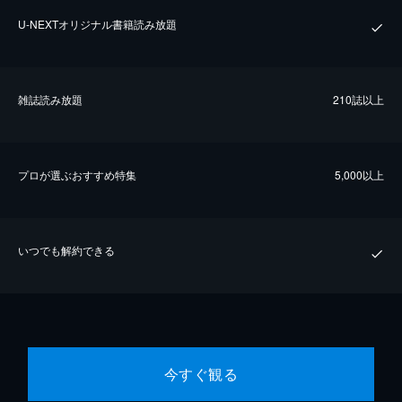
U-NEXTオリジナル書籍読み放題
雑誌読み放題
210誌以上
プロが選ぶおすすめ特集
5,000以上
いつでも解約できる
今すぐ観る