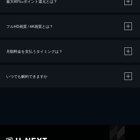
最大40%
ポイント還元とは？
※
※
作品によって必要なポイントが異なります。
フルHD画質 / 4K画質とは？
月額料金を支払うタイミングは？
※
40％ポイント還元の対象は、クレジットカード決済による作品の購入 / レンタルです。
※
iOSアプリのUコイン決済による作品の購入 / レンタルは、20％のポイント還元です。
※
還元の対象外となる決済方法や商品があります。くわしくは
こちら
をご確認ください。
いつでも解約できますか
こちら