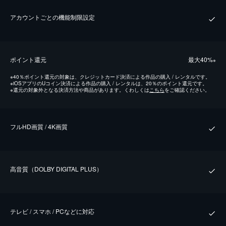
アカウントごとの機能制限設定
ポイント還元
最⼤40%
※
※
40％ポイント還元の対象は、クレジットカード決済による作品の購入 / レンタルです。
※
iOSアプリのUコイン決済による作品の購入 / レンタルは、20％のポイント還元です。
※
還元の対象外となる決済方法や商品があります。くわしくは
こちら
をご確認ください。
フルHD画質 / 4K画質
⾼⾳質（DOLBY DIGITAL PLUS）
テレビ / スマホ / PCなどに対応