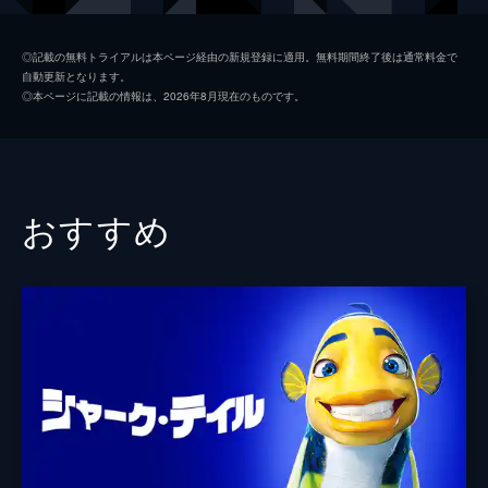
ロンリー・ボーイ
ピーター・スコラーリ
◎記載の無料トライアルは本ページ経由の新規登録に適用。無料期間終了後は通常料金で
自動更新となります。
知ったかぶりっ子
エディ・ディーゼン
◎本ページに記載の情報は、2026年8月現在のものです。
スモーキー／スチーマー
マイケル・ジェッター
エルフ隊長
チャールズ・フライシャー
エルフ
ジュリアン・レネ
おすすめ
ヘイデン・マクファーランド
ジョシュ・ハッチャーソン
クリス・コッポラ
レスリー・ゼメキス
監督
ロバート・ゼメキス
脚本
ロバート・ゼメキス