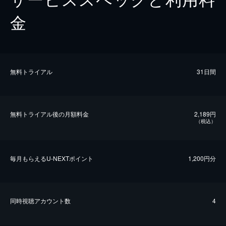
金
無料トライアル
31日間
無料トライアル後の⽉額料金
2,189円
（税込）
毎⽉もらえるU-NEXTポイント
1,200円分
同時視聴アカウント数
4