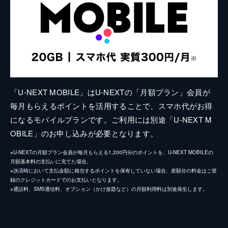
「U-NEXT MOBILE」はU-NEXTの「月額プラン」会員が
毎月もらえるポイントを活用することで、スマホ代がお得
になるモバイルプランです。ご利用には別途「U-NEXT M
OBILE」のお申し込みが必要となります。
※U-NEXTの月額プラン会員が毎月もらえる1,200円分のポイントを、U-NEXT MOBILEの
月額基本料の支払いに充てた場合。
※決済時において支払金額に相当するポイントを保有していない場合、差額分の料金はご登
録のクレジットカードでのお支払いとなります。
※通話料、SMS通信料、オプション（かけ放題など）の月額利用料は別途発生します。