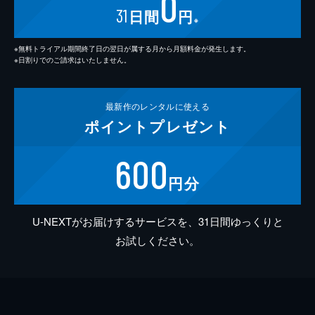
0
31
日間
円
※
※無料トライアル期間終了日の翌日が属する月から月額料金が発生します。
※日割りでのご請求はいたしません。
最新作の
レンタルに使える
ポイント
プレゼント
600
円分
U-NEXTがお届けするサービスを、31日間ゆっくりと
お試しください。