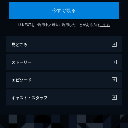
今すぐ観る
U-NEXTをご利用中／過去に利用したことがある方は
こちら
見どころ
ストーリー
エピソード
ポーラー・エクスプレス
キャスト・スタッフ
100分
声の出演
ヒーロー・ボーイ／父親／車掌／ホーボー／サンタ
トム・ハンクス
ヒーロー・ガール
ノーナ・ゲイ