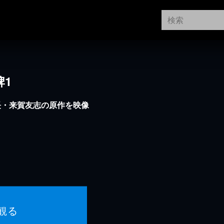
牌1
長・来賀友志の原作を映像
観る