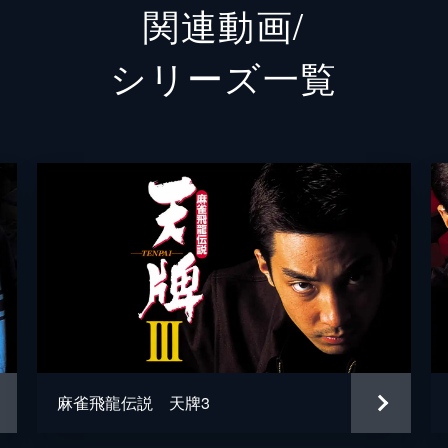
関連動画/
加納竜
シリーズ⼀覧
高橋和興
蛭子能収
若山騎一郎
広瀬哲朗
伊丹幸雄
服部光則
早瀬円
麻雀飛龍伝説 天牌3
来賀友志