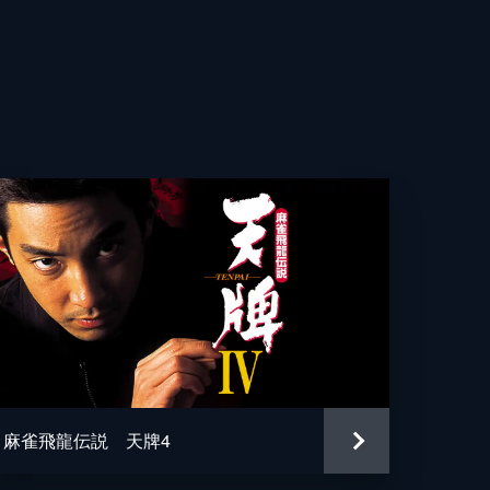
麻雀飛龍伝説 天牌4