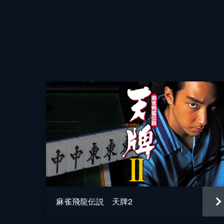
友情出演
監督
脚本
麻雀飛龍伝説 天牌2
原作