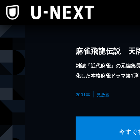
本文へスキップ
麻雀飛龍伝説 天
雑誌「近代麻雀」の元編集
化した本格麻雀ドラマ第1弾
2001年
見放題
今すぐ