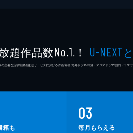
放題作品数
！
No.1
U-NEXT
※
26年7⽉ 国内の主要な定額制動画配信サービスにおける洋画/邦画/海外ドラマ/韓流・アジアドラマ/国内ドラ
03
書籍も
毎月もらえる