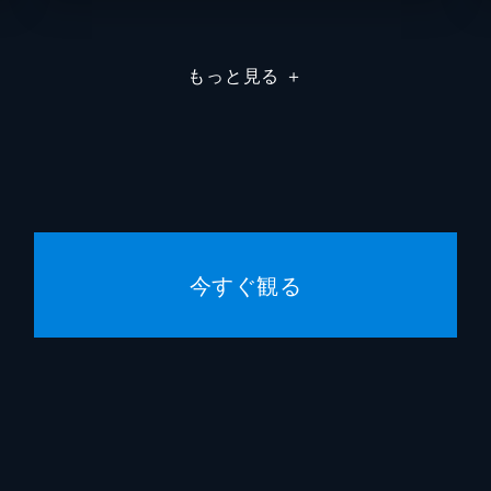
嶺岸信明
もっと見る
＋
仁平幸男
今すぐ観る