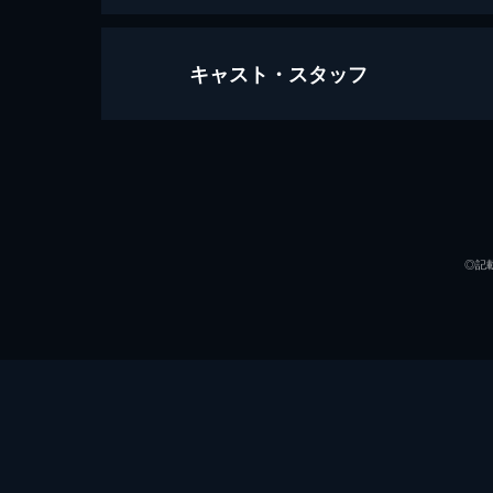
キャスト・スタッフ
麻雀飛龍伝説 天牌1
84分
出演
◎記