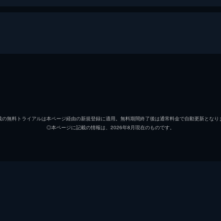
山下徹大
富家規政
載の無料トライアルは本ページ経由の新規登録に適用。無料期間終了後は通常料金で自動更新となり
◎本ページに記載の情報は、2026年8月現在のものです。
笠原紳司
やべきょうすけ
川村亜紀
本宮泰風