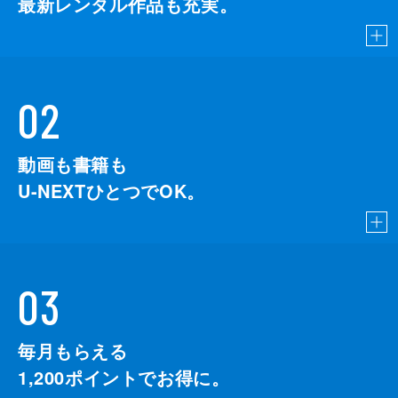
最新レンタル作品も充実。
02
動画も書籍も
U-NEXTひとつでOK。
03
毎月もらえる
1,200
ポイントでお得に。