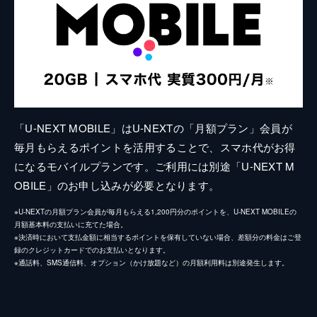
「U-NEXT MOBILE」はU-NEXTの「月額プラン」会員が
毎月もらえるポイントを活用することで、スマホ代がお得
になるモバイルプランです。ご利用には別途「U-NEXT M
OBILE」のお申し込みが必要となります。
※U-NEXTの月額プラン会員が毎月もらえる1,200円分のポイントを、U-NEXT MOBILEの
月額基本料の支払いに充てた場合。
※決済時において支払金額に相当するポイントを保有していない場合、差額分の料金はご登
録のクレジットカードでのお支払いとなります。
※通話料、SMS通信料、オプション（かけ放題など）の月額利用料は別途発生します。