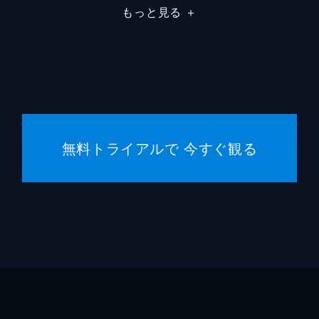
もっと見る
＋
ウィル・マニーＪｒ
シェー
ペニー・マニー
アリン
サリー・トゥー・トゥリーズ
シェリ
クロッカー
ロバー
無料トライアルで 今すぐ観る
クライド・レッドベター
ロン・
マディ・チャンドラー
ミナ・
アンディ・ラッセル保安官補
ジェレ
チャーリー・ヘッカー
ジョン
ファッティ・ロシター
ジェフ