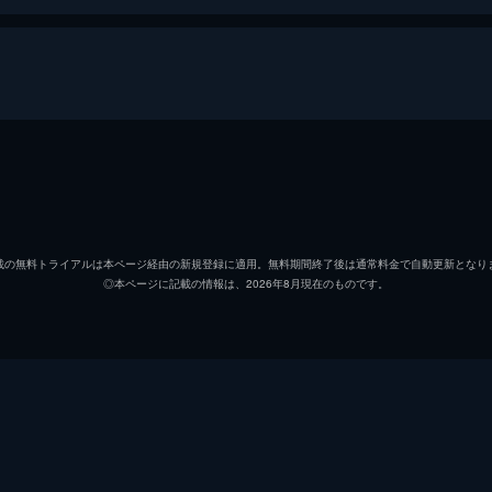
ウィリアム･マニー
クリン
リトル･ビル･ダゲット
ジーン
載の無料トライアルは本ページ経由の新規登録に適用。無料期間終了後は通常料金で自動更新となり
◎本ページに記載の情報は、2026年8月現在のものです。
ネッド･ローガン
モーガ
イングリッシュ･ボブ
リチャ
スコフィールド・キッド
ジェー
Ｗ・Ｗ・ボーチャンプ
ソウル