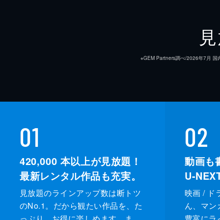
見
※GEM Partners調べ/20
監督
脚本
音楽
01
02
製作
420,000
本以上が見放題！
動画も
最新レンタル作品も充実。
U-NE
見放題のラインアップ数は断トツ
映画 / 
のNo.1。だから観たい作品を、た
ん、マンガ 
っぷり、お得に楽しめます。ま
豊富にラ