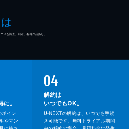
ップ・ヘイズ
とは
・ジョシュア
マ/アニメを調査。別途、有料作品あり。
ト・イーストウッド
ッド・ウェッブ・ピープルズ
・ニーハウス
04
ト・イーストウッド
解約は
得に。
いつでもOK。
のポイン
U-NEXTの解約は、いつでも手続
ルやマン
き可能です。無料トライアル期間
月に持ち
中の解約の場合、月額料金は発生