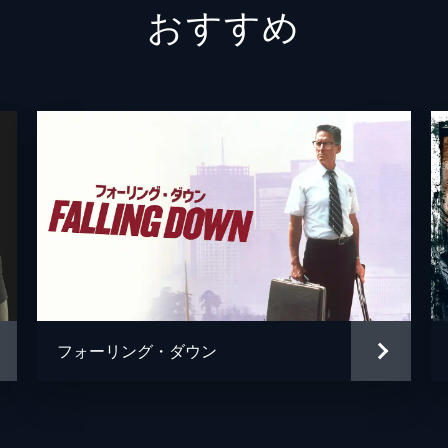
おすすめ
ストロベリー・アリス
フラン
デライラ・フィッツジェラルド
アンナ
クイック・マイク
デヴィ
デイヴィー・バンティング
ロブ・
スキニー
アンソ
リトル・スー
タラ・
シルキー
ビヴァ
フォーリング・ダウン
フェイス
リーサ
クロウクリーク・ケイト
ジョジ