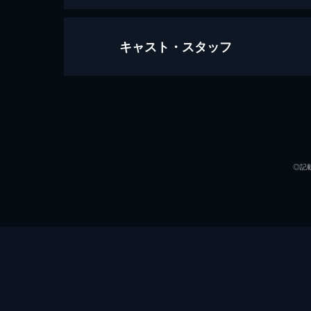
キャスト・スタッフ
許されざる者
131分
出演
◎記