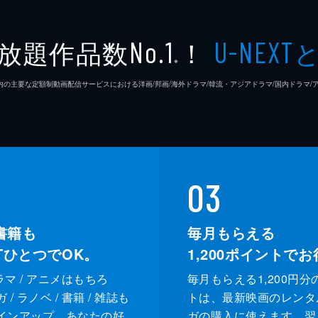
リッピー・マグレガー
フィリ
放題作品数
！
No.1
U-NEXT
※
バッキー
ラリー
26年7⽉ 国内の主要な定額制動画配信サービスにおける洋画/邦画/海外ドラマ/韓流・アジアドラマ/国内ドラ
クリン
デヴィ
レニー
03
クリン
書籍も
毎月もらえる
XTひとつでOK。
1,200
ポイントでお
ドラマ / アニメはもちろ
毎月もらえる1,200円分
/ ラノベ / 書籍 / 雑誌も
トは、最新映画のレンタ
インアップ。あなたの好
ガの購入に使えます。翌