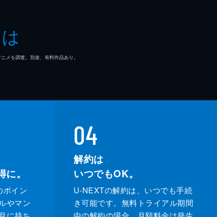
とは
マ/アニメを調査。別途、有料作品あり。
04
解約は
得に。
いつでもOK。
のポイン
U-NEXTの解約は、いつでも手続
ルやマン
き可能です。無料トライアル期間
月に持ち
中の解約の場合、月額料金は発生