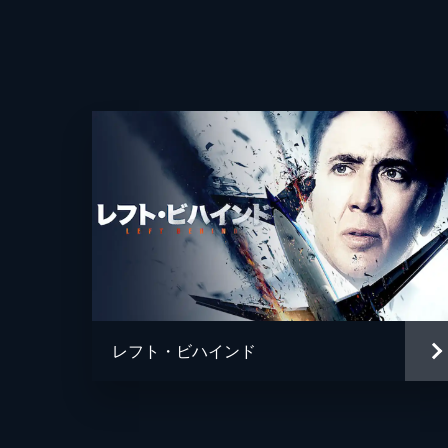
監督
脚本
音楽
製作
レフト・ビハインド