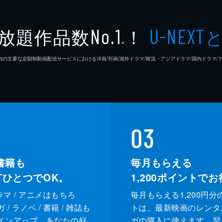
放題作品数
！
No.1
U-NEXT
※
26年7⽉ 国内の主要な定額制動画配信サービスにおける洋画/邦画/海外ドラマ/韓流・アジアドラマ/国内ドラ
03
書籍も
毎月もらえる
XTひとつでOK。
1,200
ポイントでお
ドラマ / アニメはもちろ
毎月もらえる1,200円分
/ ラノベ / 書籍 / 雑誌も
トは、最新映画のレンタ
インアップ。あなたの好
ガの購入に使えます。翌