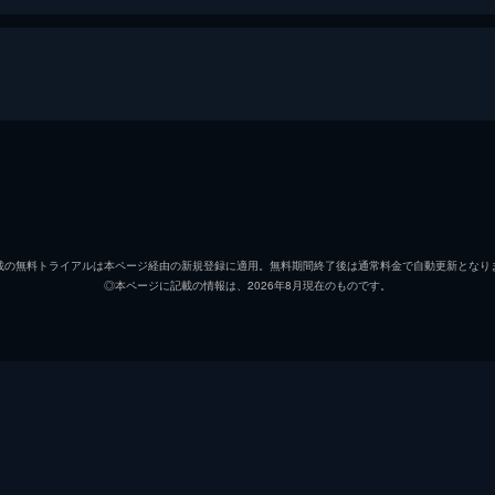
ギャラガー
ヴァル
ボーマン
キャリ
載の無料トライアルは本ページ経由の新規登録に適用。無料期間終了後は通常料金で自動更新となり
◎本ページに記載の情報は、2026年8月現在のものです。
バーチナル
トム・
サンテン
ベンジ
ペテンギル
サイモ
シャンティラス
テレン