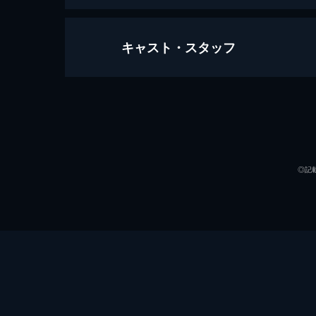
キャスト・スタッフ
レッド・プラネット
107分
出演
◎記