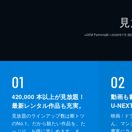
見
※GEM Partners調べ/20
01
02
420,000
本以上が見放題！
動画も
最新レンタル作品も充実。
U-NE
見放題のラインアップ数は断トツ
映画 / 
のNo.1。だから観たい作品を、た
ん、マンガ 
っぷり、お得に楽しめます。ま
豊富にラ