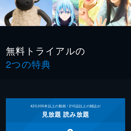
無料トライアルの
2つの特典
420,000
本以上の動画 /
210
誌以上の雑誌が
見放題
読み放題