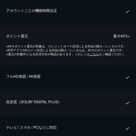
アカウントごとの機能制限設定
ポイント還元
最⼤40%
※
※
40％ポイント還元の対象は、クレジットカード決済による作品の購入 / レンタルです。
※
iOSアプリのUコイン決済による作品の購入 / レンタルは、20％のポイント還元です。
※
還元の対象外となる決済方法や商品があります。くわしくは
こちら
をご確認ください。
フルHD画質 / 4K画質
⾼⾳質（DOLBY DIGITAL PLUS）
テレビ / スマホ / PCなどに対応