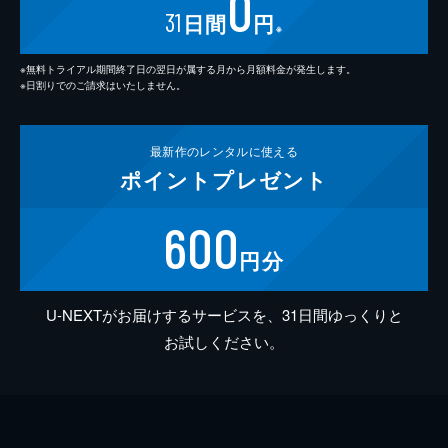
0
31
日間
円
※
※無料トライアル期間終了日の翌日が属する月から月額料金が発生します。
※日割りでのご請求はいたしません。
最新作の
レンタルに使える
ポイント
プレゼント
600
円分
U-NEXTがお届けするサービスを、31日間ゆっくりと
お試しください。