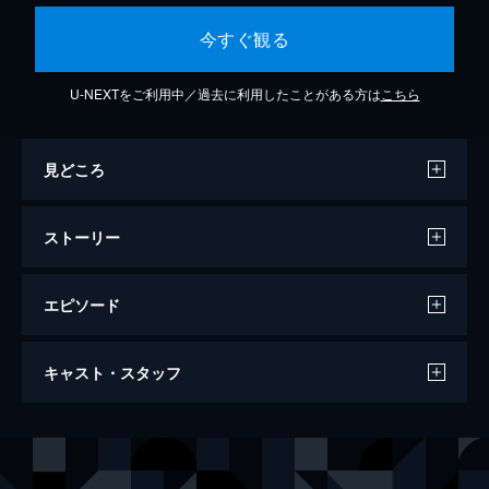
今すぐ観る
U-NEXTをご利用中／過去に利用したことがある方は
こちら
見どころ
ストーリー
エピソード
ロスト・ボディ
キャスト・スタッフ
111分
出演
ハイメペーニャ警部
ホセ・コロナド
アレックス・ウジョア
ウーゴ・シルバ