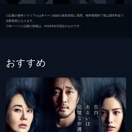
マイカ・ビジャベルド
ベレン・ルエダ
◎記載の無料トライアルは本ページ経由の新規登録に適用。無料期間終了後は通常料金で
自動更新となります。
カルラ・ミラー
アウラ・ガリード
◎本ページに記載の情報は、2026年8月現在のものです。
クリスティーナ・プラサス
モンセ・ワヤール
ナウシカ・ボニン
おすすめ
監督
オリオル・パウロ
脚本
オリオル・パウロ
ララ・センディム
音楽
セルヒオ・モウレ・デ・オテイサ
製作
ホアキン・パドロ
マル・タルガローナ