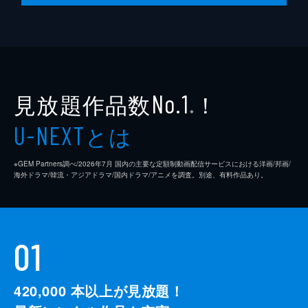
見放題作品数
！
No.1
※
とは
U-NEXT
※GEM Partners調べ/2026年7⽉ 国内の主要な定額制動画配信サービスにおける洋画/邦画/
海外ドラマ/韓流・アジアドラマ/国内ドラマ/アニメを調査。別途、有料作品あり。
01
420,000
本以上が見放題！