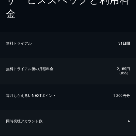
金
無料トライアル
31日間
無料トライアル後の⽉額料金
2,189円
（税込）
毎⽉もらえるU-NEXTポイント
1,200円分
同時視聴アカウント数
4