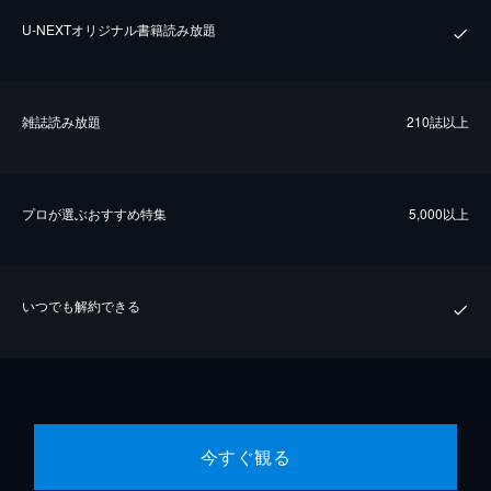
U-NEXTオリジナル書籍読み放題
雑誌読み放題
210誌以上
プロが選ぶおすすめ特集
5,000以上
いつでも解約できる
今すぐ観る