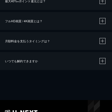
最大40%
ポイント還元とは？
※
※
作品によって必要なポイントが異なります。
フルHD画質 / 4K画質とは？
月額料金を支払うタイミングは？
※
40％ポイント還元の対象は、クレジットカード決済による作品の購入 / レンタルです。
※
iOSアプリのUコイン決済による作品の購入 / レンタルは、20％のポイント還元です。
※
還元の対象外となる決済方法や商品があります。くわしくは
こちら
をご確認ください。
いつでも解約できますか
こちら