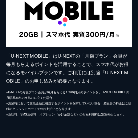
「U-NEXT MOBILE」はU-NEXTの「月額プラン」会員が
毎月もらえるポイントを活用することで、スマホ代がお得
になるモバイルプランです。ご利用には別途「U-NEXT M
OBILE」のお申し込みが必要となります。
※U-NEXTの月額プラン会員が毎月もらえる1,200円分のポイントを、U-NEXT MOBILEの
月額基本料の支払いに充てた場合。
※決済時において支払金額に相当するポイントを保有していない場合、差額分の料金はご登
録のクレジットカードでのお支払いとなります。
※通話料、SMS通信料、オプション（かけ放題など）の月額利用料は別途発生します。