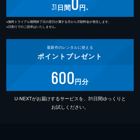
0
31
日間
円
※
※無料トライアル期間終了日の翌日が属する月から月額料金が発生します。
※日割りでのご請求はいたしません。
最新作の
レンタルに使える
ポイント
プレゼント
600
円分
U-NEXTがお届けするサービスを、31日間ゆっくりと
お試しください。