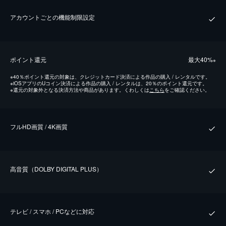
アカウントごとの機能制限設定
ポイント還元
最⼤40%
※
※
40％ポイント還元の対象は、クレジットカード決済による作品の購入 / レンタルです。
※
iOSアプリのUコイン決済による作品の購入 / レンタルは、20％のポイント還元です。
※
還元の対象外となる決済方法や商品があります。くわしくは
こちら
をご確認ください。
フルHD画質 / 4K画質
⾼⾳質（DOLBY DIGITAL PLUS）
テレビ / スマホ / PCなどに対応