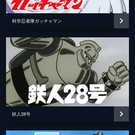
ナレーター
家弓家正
たゴワッパー5は、次の標的と推測したナイ
ナイ山へ向かうのだが...。
総監督
鳥海永行
24分
科学忍者隊ガッチャマン
キャラクターデザイン
天野嘉孝
#5 くだけ！ ユサブランカー
地底帝国に立ち向かう冒険チーム・ゴワッパ
原作
タツノコプロ企画室
ー5。キガ市で突如大地震が発生した。廃墟
に置き去りの赤ん坊を助ける洋子。出撃命令
音楽
ボブ佐久間
がかかるが、赤ん坊を見捨てることができ
ず、通信機を切ってしまう。
演出
西牧秀雄
24分
アニメーション制作
タツノコプロ
#6 ぶっつぶせ！ アリジャンボ
地底帝国に立ち向かう冒険チーム・ゴワッパ
ー5。国際地殻調査センターがアリ魔人に襲
われた。内緒で手柄を立てようと1人でセン
ターを見張るのり助。だが、逆にアリ魔人に
跡をつけられ、メンバーに強く叱責される。
鉄人28号
24分
#7 海の悪魔ハイザブン
地底帝国に立ち向かう冒険チーム・ゴワッパ