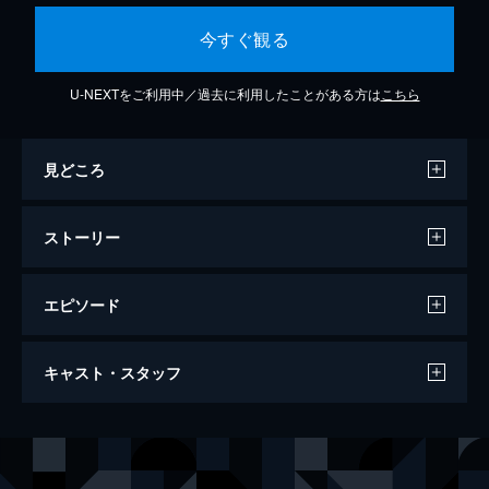
今すぐ観る
U-NEXTをご利用中／過去に利用したことがある方は
こちら
見どころ
ストーリー
エピソード
#1 ゴワッパー５ 出動せよ！
キャスト・スタッフ
海岸近くの団地に住む南洋子、津波豪、亀山
大吉、小石川五右ヱ門、河口のり助は、ゴワ
ッパー5というグループを結成している。あ
声の出演
津波豪
安原義人
る日、奇顔島の探検へ繰り出した彼らは洞窟
亀山大吉
肝付兼太