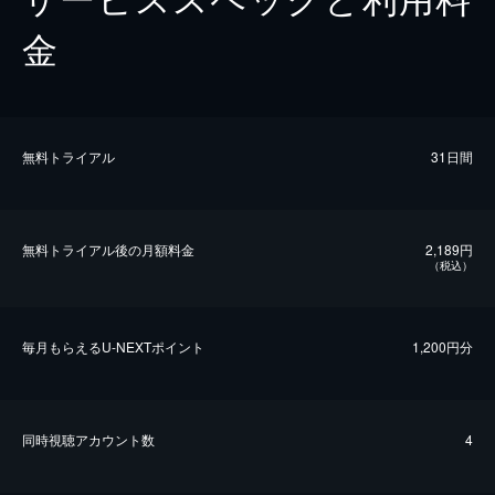
金
無料トライアル
31日間
無料トライアル後の⽉額料金
2,189円
（税込）
毎⽉もらえるU-NEXTポイント
1,200円分
同時視聴アカウント数
4