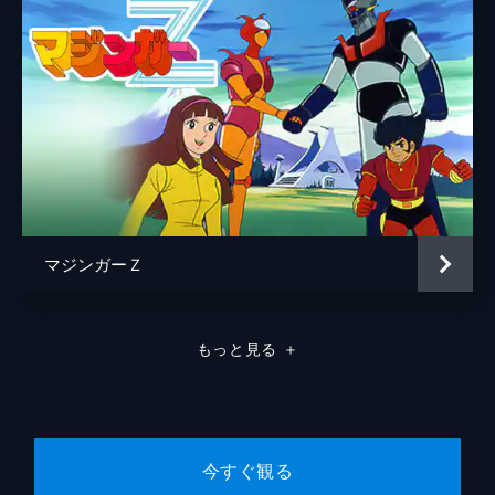
ー5。ナムダー島で津波に襲われたという少
女・マコ。しかし、調査に向かった豪とのり
助が見た島は平穏だった。だが、その平和は
偽りで、島民は全員ネンドロイドだった。
24分
#8 強敵！ モスンダー
地底帝国に立ち向かう冒険チーム・ゴワッパ
ー5。豪の同級生・一郎の父である戸川博士
は、地球空洞説を唱える物理学者。戸川博士
こそゴーダムのボスだと推測したマグダー将
軍は、博士を誘拐するが...。
マジンガーＺ
24分
#9 挑戦！ オトガート
地底帝国に立ち向かう冒険チーム・ゴワッパ
もっと見る
＋
ー5。大吉の父が海上で消息を絶った。その
ため大吉家族は祖父の住む田舎・ヤケ岳へ引
っ越すことに。そこで大吉は、異常現象の調
査のためヤケ岳を訪れた志摩と再会する。
24分
今すぐ観る
#10 どこだ！ 地底秘密基地