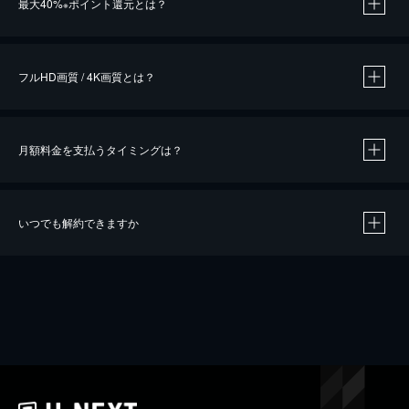
最大40%
ポイント還元とは？
※
※
作品によって必要なポイントが異なります。
フルHD画質 / 4K画質とは？
月額料金を支払うタイミングは？
※
40％ポイント還元の対象は、クレジットカード決済による作品の購入 / レンタルです。
※
iOSアプリのUコイン決済による作品の購入 / レンタルは、20％のポイント還元です。
※
還元の対象外となる決済方法や商品があります。くわしくは
こちら
をご確認ください。
いつでも解約できますか
こちら