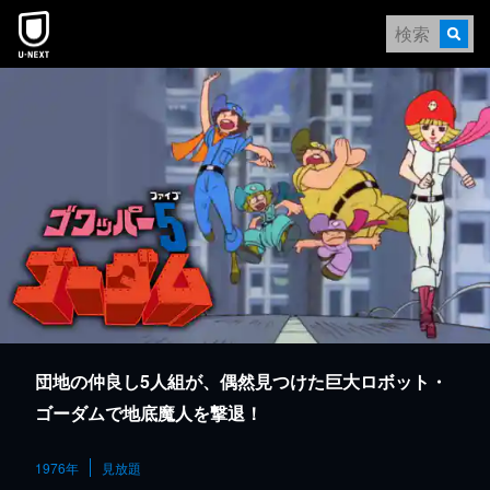
本文へスキップ
団地の仲良し5人組が、偶然見つけた巨大ロボット・
ゴーダムで地底魔人を撃退！
1976年
見放題