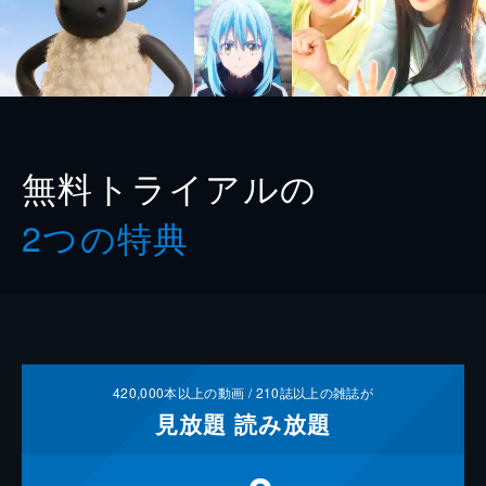
無料トライアルの
2つの特典
420,000
本以上の動画 /
210
誌以上の雑誌が
見放題
読み放題