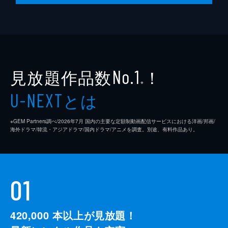
円盤が出るという村を訪れた豪は、親子で金
鉱を採掘していた少年にけがを負わせてしま
う。自己嫌悪に陥り、引き上げる豪。だが、
最近起きている事件は、全てマグダー将軍が
ゴーダムの基地を探るための陰謀だった。
24分
見放題作品数
！
No.1
※
とは
U-NEXT
※GEM Partners調べ/2026年7⽉ 国内の主要な定額制動画配信サービスにおける洋画/邦画/
海外ドラマ/韓流・アジアドラマ/国内ドラマ/アニメを調査。別途、有料作品あり。
01
420,000
本以上が見放題！