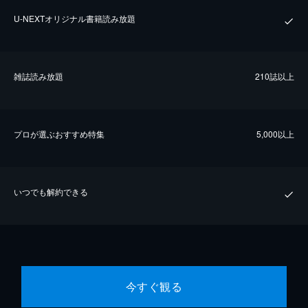
U-NEXTオリジナル書籍読み放題
雑誌読み放題
210誌以上
プロが選ぶおすすめ特集
5,000以上
いつでも解約できる
今すぐ観る