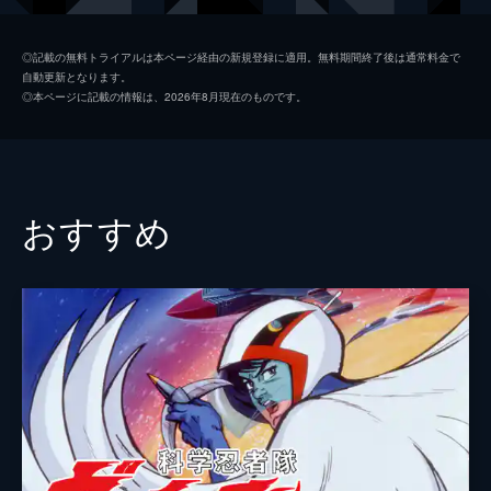
で巨大ロボット基地・ゴーダムを発見する。
24分
小石川五ェ門
小宮山清
#2 出たか！ ネンドロイド
◎記載の無料トライアルは本ページ経由の新規登録に適用。無料期間終了後は通常料金で
自動更新となります。
ゴワッパー5は怪しげな陥没が起きた南コン
のり助
千々松幸子
◎本ページに記載の情報は、2026年8月現在のものです。
ビナートへ向かった。地下の調査に乗り出し
皇帝ジゴクダー
渡部猛
た豪とのり助は、地底魔人のメカ怪獣に遭
遇。善戦するも磁力に惑わされた2人は、撤
将軍マグダー
寺島幹夫
退を余儀なくされるが...。
24分
志摩仙太郎
曽我部和行
おすすめ
#3 さがせ！ 地底魔人
大吉の父
千田光男
地底帝国に立ち向かう冒険チーム・ゴワッパ
ー5。洋子は親友・ミドリの誕生パーティ
大吉の母
藤夏子
へ。ところが、ミドリの父であるロボット工
学者・植木田博士は、地底魔人にゴーダムの
ミキ
峰あつ子
開発者と勘違いされていた。
荒船師団長
亀井三郎
24分
#4 たたけ！ ドカンパー
ゴーダム
家弓家正
地底帝国に立ち向かう冒険チーム・ゴワッパ
ー5。世界各地の死火山で、突然激しい噴火
岬洋子
二木てるみ
が相次いだ。それが地底魔人の仕業と見抜い