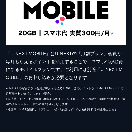
「U-NEXT MOBILE」はU-NEXTの「月額プラン」会員が
毎月もらえるポイントを活用することで、スマホ代がお得
になるモバイルプランです。ご利用には別途「U-NEXT M
OBILE」のお申し込みが必要となります。
※U-NEXTの月額プラン会員が毎月もらえる1,200円分のポイントを、U-NEXT MOBILEの
月額基本料の支払いに充てた場合。
※決済時において支払金額に相当するポイントを保有していない場合、差額分の料金はご登
録のクレジットカードでのお支払いとなります。
※通話料、SMS通信料、オプション（かけ放題など）の月額利用料は別途発生します。