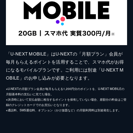
「U-NEXT MOBILE」はU-NEXTの「月額プラン」会員が
毎月もらえるポイントを活用することで、スマホ代がお得
になるモバイルプランです。ご利用には別途「U-NEXT M
OBILE」のお申し込みが必要となります。
※U-NEXTの月額プラン会員が毎月もらえる1,200円分のポイントを、U-NEXT MOBILEの
月額基本料の支払いに充てた場合。
※決済時において支払金額に相当するポイントを保有していない場合、差額分の料金はご登
録のクレジットカードでのお支払いとなります。
※通話料、SMS通信料、オプション（かけ放題など）の月額利用料は別途発生します。