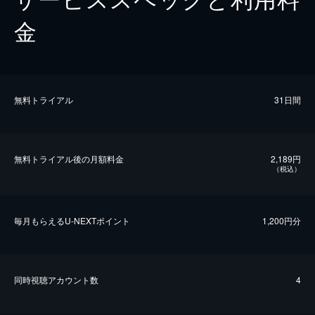
金
無料トライアル
31日間
無料トライアル後の⽉額料金
2,189円
（税込）
毎⽉もらえるU-NEXTポイント
1,200円分
同時視聴アカウント数
4