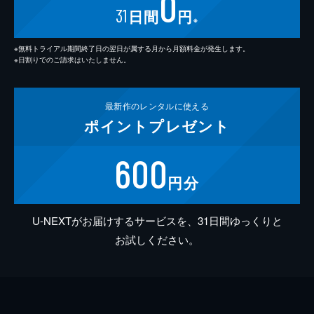
0
31
日間
円
※
※無料トライアル期間終了日の翌日が属する月から月額料金が発生します。
※日割りでのご請求はいたしません。
最新作の
レンタルに使える
ポイント
プレゼント
600
円分
U-NEXTがお届けするサービスを、31日間ゆっくりと
お試しください。