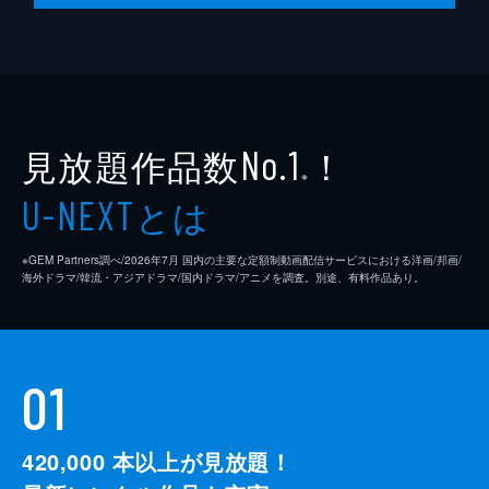
見放題作品数
！
No.1
※
とは
U-NEXT
※GEM Partners調べ/2026年7⽉ 国内の主要な定額制動画配信サービスにおける洋画/邦画/
海外ドラマ/韓流・アジアドラマ/国内ドラマ/アニメを調査。別途、有料作品あり。
01
420,000
本以上が見放題！