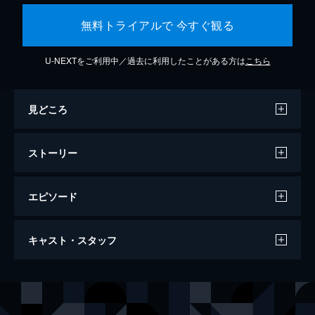
無料トライアルで 今すぐ観る
U-NEXTをご利用中／過去に利用したことがある方は
こちら
見どころ
ストーリー
エピソード
インターステラー
キャスト・スタッフ
地球の寿命は尽きかけていた。居住可能な新
たな惑星を探すという人類の限界を超えたミ
ッションに選ばれたのは、まだ幼い子供を持
出演
ジョセフ・クーパー
マシュー・マコノヒー
つ元エンジニアの男。
アメリア・ブランド博士
アン・ハサウェイ
169分