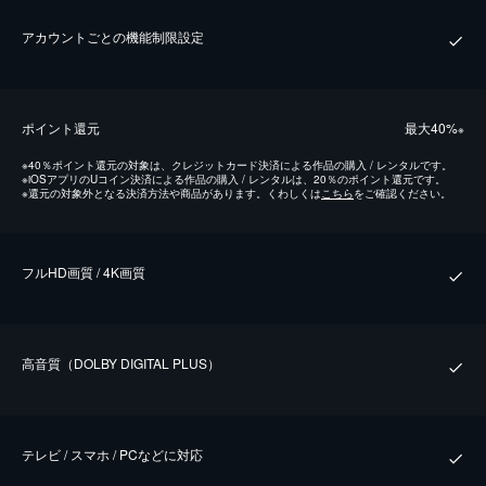
アカウントごとの機能制限設定
ポイント還元
最⼤40%
※
※
40％ポイント還元の対象は、クレジットカード決済による作品の購入 / レンタルです。
※
iOSアプリのUコイン決済による作品の購入 / レンタルは、20％のポイント還元です。
※
還元の対象外となる決済方法や商品があります。くわしくは
こちら
をご確認ください。
フルHD画質 / 4K画質
⾼⾳質（DOLBY DIGITAL PLUS）
テレビ / スマホ / PCなどに対応