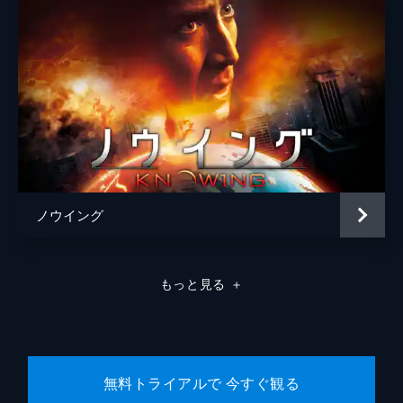
監督
クリストファー・ノーラン
脚本
ジョナサン・ノーラン
クリストファー・ノーラン
音楽
ハンス・ジマー
製作
エマ・トーマス
クリストファー・ノーラン
ノウイング
リンダ・オブスト
もっと見る
＋
無料トライアルで 今すぐ観る