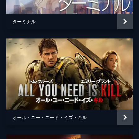
ウィリアム・ディヴェイン
ニコライ・ロミリー博士
デヴィッド・ジャーシー
ターミナル
トム・クーパー
ケイシー・アフレック
ロイス
リーア・ケアンズ
ゲティ
トファー・グレイス
マン博士
マット・デイモン
クープ
リアム・ディキンソン
医師
ジェフ・ヘフナー
エリス・ガベル
ブルック・スミス
オール・ユー・ニード・イズ・キル
声の出演
TARS
ビル・アーウィン
CASE
ジョシュ・スチュワート