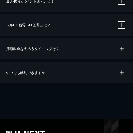
最大40%
ポイント還元とは？
※
※
作品によって必要なポイントが異なります。
フルHD画質 / 4K画質とは？
月額料金を支払うタイミングは？
※
40％ポイント還元の対象は、クレジットカード決済による作品の購入 / レンタルです。
※
iOSアプリのUコイン決済による作品の購入 / レンタルは、20％のポイント還元です。
※
還元の対象外となる決済方法や商品があります。くわしくは
こちら
をご確認ください。
いつでも解約できますか
こちら