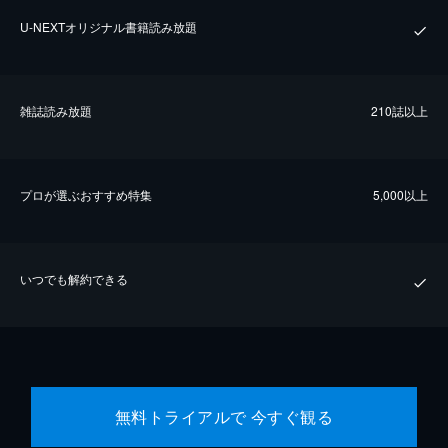
U-NEXTオリジナル書籍読み放題
雑誌読み放題
210誌以上
プロが選ぶおすすめ特集
5,000以上
いつでも解約できる
無料トライアルで 今すぐ観る