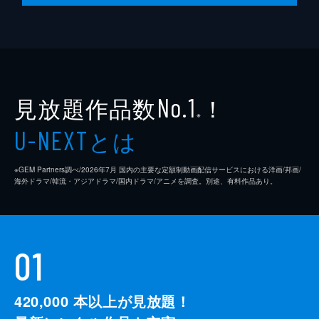
見放題作品数
！
No.1
※
とは
U-NEXT
※GEM Partners調べ/2026年7⽉ 国内の主要な定額制動画配信サービスにおける洋画/邦画/
海外ドラマ/韓流・アジアドラマ/国内ドラマ/アニメを調査。別途、有料作品あり。
01
420,000
本以上が見放題！