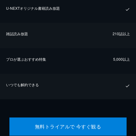
U-NEXTオリジナル書籍読み放題
雑誌読み放題
210誌以上
プロが選ぶおすすめ特集
5,000以上
いつでも解約できる
無料トライアルで 今すぐ観る