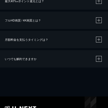
最大40%
ポイント還元とは？
※
※
作品によって必要なポイントが異なります。
フルHD画質 / 4K画質とは？
月額料金を支払うタイミングは？
※
40％ポイント還元の対象は、クレジットカード決済による作品の購入 / レンタルです。
※
iOSアプリのUコイン決済による作品の購入 / レンタルは、20％のポイント還元です。
※
還元の対象外となる決済方法や商品があります。くわしくは
こちら
をご確認ください。
いつでも解約できますか
こちら