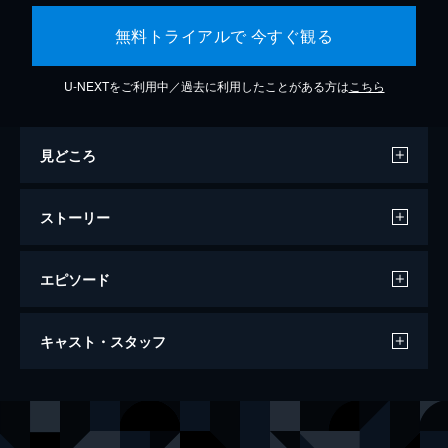
無料トライアルで 今すぐ観る
U-NEXTをご利用中／過去に利用したことがある方は
こちら
見どころ
ストーリー
エピソード
インターステラー
キャスト・スタッフ
地球の寿命は尽きかけていた。居住可能な新
たな惑星を探すという人類の限界を超えたミ
ッションに選ばれたのは、まだ幼い子供を持
出演
ジョセフ・クーパー
マシュー・マコノヒー
つ元エンジニアの男。
アメリア・ブランド博士
アン・ハサウェイ
169分