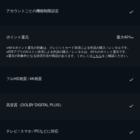
アカウントごとの機能制限設定
ポイント還元
最⼤40%
※
※
40％ポイント還元の対象は、クレジットカード決済による作品の購入 / レンタルです。
※
iOSアプリのUコイン決済による作品の購入 / レンタルは、20％のポイント還元です。
※
還元の対象外となる決済方法や商品があります。くわしくは
こちら
をご確認ください。
フルHD画質 / 4K画質
⾼⾳質（DOLBY DIGITAL PLUS）
テレビ / スマホ / PCなどに対応