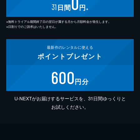
0
31
日間
円
※
※無料トライアル期間終了日の翌日が属する月から月額料金が発生します。
※日割りでのご請求はいたしません。
最新作の
レンタルに使える
ポイント
プレゼント
600
円分
U-NEXTがお届けするサービスを、31日間ゆっくりと
お試しください。