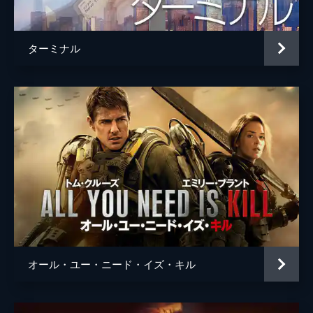
ウィリアム・ディヴェイン
ニコライ・ロミリー博士
デヴィッド・ジャーシー
ターミナル
トム・クーパー
ケイシー・アフレック
ロイス
リーア・ケアンズ
ゲティ
トファー・グレイス
マン博士
マット・デイモン
クープ
リアム・ディキンソン
医師
ジェフ・ヘフナー
エリス・ガベル
ブルック・スミス
オール・ユー・ニード・イズ・キル
声の出演
TARS
ビル・アーウィン
CASE
ジョシュ・スチュワート