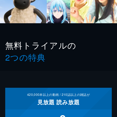
無料トライアルの
2つの特典
420,000
本以上の動画 /
210
誌以上の雑誌が
見放題
読み放題