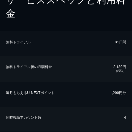
金
無料トライアル
31日間
無料トライアル後の⽉額料金
2,189円
（税込）
毎⽉もらえるU-NEXTポイント
1,200円分
同時視聴アカウント数
4