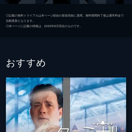
マーフィー・“マーフ”・クーパー
ジェシカ・チャステイン
◎記載の無料トライアルは本ページ経由の新規登録に適用。無料期間終了後は通常料金で
自動更新となります。
マーフ（老年期）
エレン・バースティン
◎本ページに記載の情報は、2026年8月現在のものです。
ジョン・ブランド教授
マイケル・ケイン
マーフ（少女時代）
マッケンジー・フォイ
ドナルド・クーパー
ジョン・リスゴー
おすすめ
校長
デヴィッド・オイェロウォ
ハンリー先生
コレット・ウォルフ
トム・クーパー（少年時代）
ティモテ・シャラメ
フランシス・エグゼヴィア・マッカーシー
アンドリュー・ボルバ
ドイル博士
ウェス・ベントリー