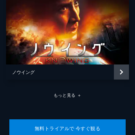
監督
クリストファー・ノーラン
脚本
ジョナサン・ノーラン
クリストファー・ノーラン
音楽
ハンス・ジマー
製作
エマ・トーマス
クリストファー・ノーラン
ノウイング
リンダ・オブスト
もっと見る
＋
無料トライアルで 今すぐ観る