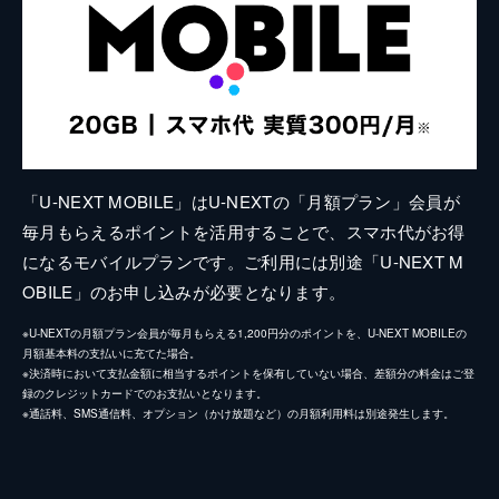
「U-NEXT MOBILE」はU-NEXTの「月額プラン」会員が
毎月もらえるポイントを活用することで、スマホ代がお得
になるモバイルプランです。ご利用には別途「U-NEXT M
OBILE」のお申し込みが必要となります。
※U-NEXTの月額プラン会員が毎月もらえる1,200円分のポイントを、U-NEXT MOBILEの
月額基本料の支払いに充てた場合。
※決済時において支払金額に相当するポイントを保有していない場合、差額分の料金はご登
録のクレジットカードでのお支払いとなります。
※通話料、SMS通信料、オプション（かけ放題など）の月額利用料は別途発生します。