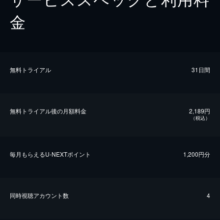
金
無料トライアル
31日間
無料トライアル後の⽉額料金
2,189円
（税込）
毎⽉もらえるU-NEXTポイント
1,200円分
同時視聴アカウント数
4