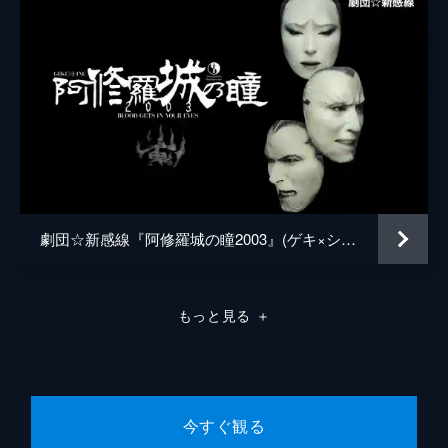
劇団☆新感線『阿修羅城の瞳2003』(ゲキ×シネ)
もっと見る
＋
今すぐ観る