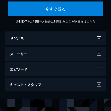
今すぐ観る
U-NEXTをご利用中／過去に利用したことがある方は
こちら
見どころ
ストーリー
エピソード
幕末奇譚 SHINSEN5 ～剣豪降臨～
キャスト・スタッフ
幕府目付け役、辻村を護衛していた新撰組八
番隊長・藤堂平助が襲撃される。襲ってきた
相手は何と柳生十兵衛。なぜこの時代に柳生
出演
土方歳三
馬場徹
十兵衛がっ！
沖田総司
神永圭佑
73分