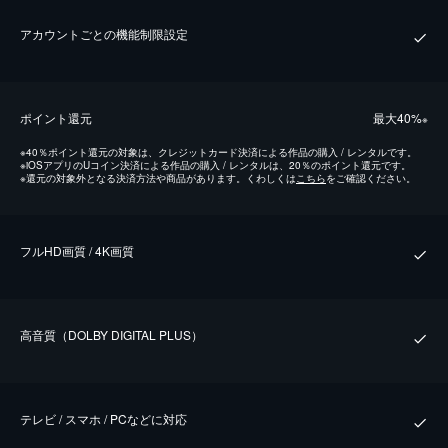
アカウントごとの機能制限設定
ポイント還元
最⼤40%
※
※
40％ポイント還元の対象は、クレジットカード決済による作品の購入 / レンタルです。
※
iOSアプリのUコイン決済による作品の購入 / レンタルは、20％のポイント還元です。
※
還元の対象外となる決済方法や商品があります。くわしくは
こちら
をご確認ください。
フルHD画質 / 4K画質
⾼⾳質（DOLBY DIGITAL PLUS）
テレビ / スマホ / PCなどに対応