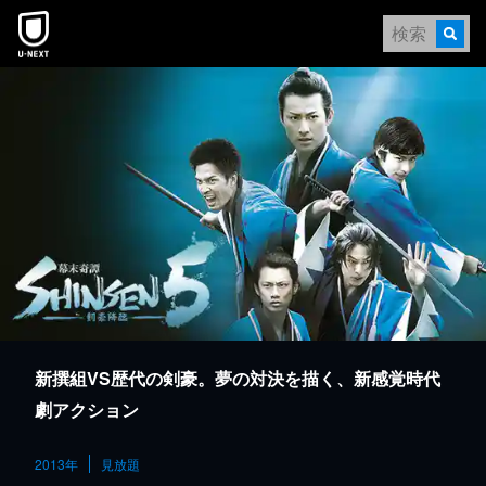
本文へスキップ
新撰組VS歴代の剣豪。夢の対決を描く、新感覚時代
劇アクション
2013年
見放題