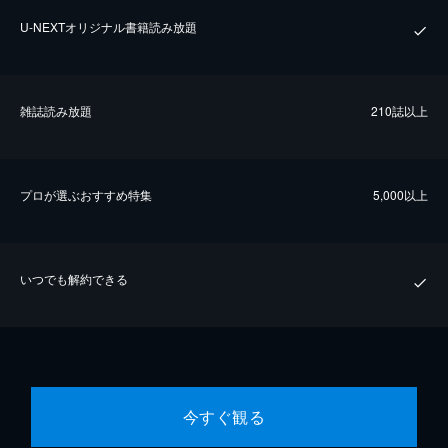
U-NEXTオリジナル書籍読み放題
雑誌読み放題
210誌以上
プロが選ぶおすすめ特集
5,000以上
いつでも解約できる
今すぐ観る