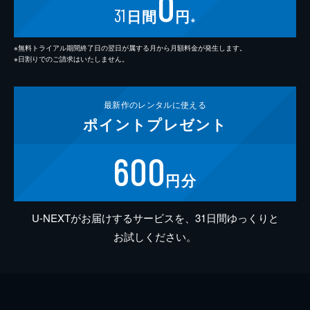
0
31
日間
円
※
※無料トライアル期間終了日の翌日が属する月から月額料金が発生します。
※日割りでのご請求はいたしません。
最新作の
レンタルに使える
ポイント
プレゼント
600
円分
U-NEXTがお届けするサービスを、31日間ゆっくりと
お試しください。