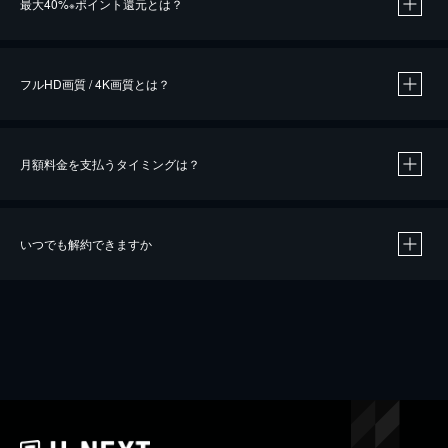
最大40%
ポイント還元とは？
※
※
作品によって必要なポイントが異なります。
フルHD画質 / 4K画質とは？
月額料金を支払うタイミングは？
※
40％ポイント還元の対象は、クレジットカード決済による作品の購入 / レンタルです。
※
iOSアプリのUコイン決済による作品の購入 / レンタルは、20％のポイント還元です。
※
還元の対象外となる決済方法や商品があります。くわしくは
こちら
をご確認ください。
いつでも解約できますか
こちら