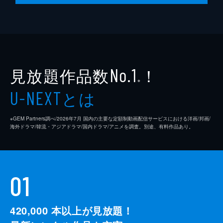
見放題作品数
！
No.1
※
とは
U-NEXT
※GEM Partners調べ/2026年7⽉ 国内の主要な定額制動画配信サービスにおける洋画/邦画/
海外ドラマ/韓流・アジアドラマ/国内ドラマ/アニメを調査。別途、有料作品あり。
01
420,000
本以上が見放題！