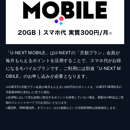
「U-NEXT MOBILE」はU-NEXTの「月額プラン」会員が
毎月もらえるポイントを活用することで、スマホ代がお得
になるモバイルプランです。ご利用には別途「U-NEXT M
OBILE」のお申し込みが必要となります。
※U-NEXTの月額プラン会員が毎月もらえる1,200円分のポイントを、U-NEXT MOBILEの
月額基本料の支払いに充てた場合。
※決済時において支払金額に相当するポイントを保有していない場合、差額分の料金はご登
録のクレジットカードでのお支払いとなります。
※通話料、SMS通信料、オプション（かけ放題など）の月額利用料は別途発生します。