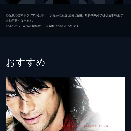
斎藤 一
馬場良馬
◎記載の無料トライアルは本ページ経由の新規登録に適用。無料期間終了後は通常料金で
自動更新となります。
藤堂平助
八神蓮
◎本ページに記載の情報は、2026年8月現在のものです。
原田左之助
広瀬友祐
吉田稔麿
高崎翔太
土御門源春
佐々木喜英
おすすめ
監督
中島良
脚本
まつだ壱岱
音楽
諸橋邦行
製作
宮路敬久
磯山敦
齋藤正登