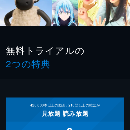
無料トライアルの
2つの特典
420,000
本以上の動画 /
210
誌以上の雑誌が
見放題
読み放題