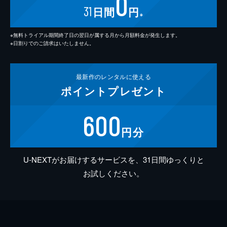
0
31
日間
円
※
※無料トライアル期間終了日の翌日が属する月から月額料金が発生します。
※日割りでのご請求はいたしません。
最新作の
レンタルに使える
ポイント
プレゼント
600
円分
U-NEXTがお届けするサービスを、31日間ゆっくりと
お試しください。