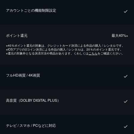
アカウントごとの機能制限設定
ポイント還元
最⼤40%
※
※
40％ポイント還元の対象は、クレジットカード決済による作品の購入 / レンタルです。
※
iOSアプリのUコイン決済による作品の購入 / レンタルは、20％のポイント還元です。
※
還元の対象外となる決済方法や商品があります。くわしくは
こちら
をご確認ください。
フルHD画質 / 4K画質
⾼⾳質（DOLBY DIGITAL PLUS）
テレビ / スマホ / PCなどに対応