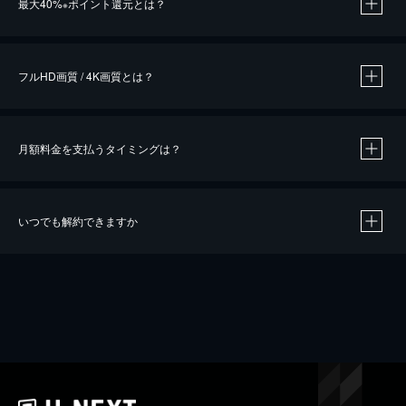
最大40%
ポイント還元とは？
※
※
作品によって必要なポイントが異なります。
フルHD画質 / 4K画質とは？
月額料金を支払うタイミングは？
※
40％ポイント還元の対象は、クレジットカード決済による作品の購入 / レンタルです。
※
iOSアプリのUコイン決済による作品の購入 / レンタルは、20％のポイント還元です。
※
還元の対象外となる決済方法や商品があります。くわしくは
こちら
をご確認ください。
いつでも解約できますか
こちら