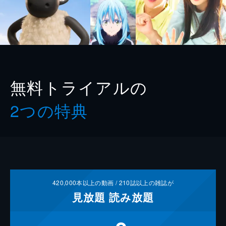
無料トライアルの
2つの特典
420,000
本以上の動画 /
210
誌以上の雑誌が
見放題
読み放題