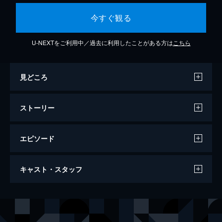
今すぐ観る
U-NEXTをご利用中／過去に利用したことがある方は
こちら
見どころ
ストーリー
エピソード
ギフト
キャスト・スタッフ
小さな町で起こった失踪事件。失踪した娘の
父親が不思議な霊感を持つアニーに協力を依
頼して来るのだが…。
出演
アニー・ウィルソン
ケイト・ブランシェット
112分
バディ・コール
ジョヴァンニ・リビシ