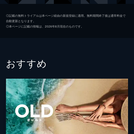
ドニー・バークスデール
キアヌ・リーヴス
◎記載の無料トライアルは本ページ経由の新規登録に適用。無料期間終了後は通常料金で
自動更新となります。
ジェシカ・キング
ケイティ・ホームズ
◎本ページに記載の情報は、2026年8月現在のものです。
ウェイン・コリンズ
グレッグ・キニア
ヴァレリー・バークスデール
ヒラリー・スワンク
ジェラルド・ウィームス
マイケル・ジェッター
おすすめ
リンダ
キム・ディケンズ
デヴィッド・ダンカン
ゲイリー・コール
アニーの祖母
ローズマリー・ハリス
パール・ジョンソン保安官
Ｊ・Ｋ・シモンズ
ケネス・キング
チェルシー・ロス
アルバート・ホーキンス
ジョン・ビーズリー