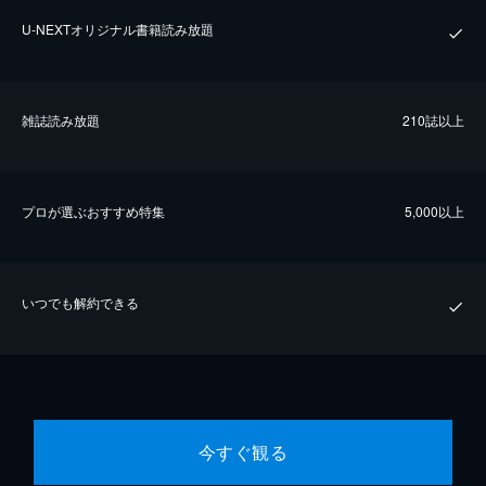
U-NEXTオリジナル書籍読み放題
雑誌読み放題
210誌以上
プロが選ぶおすすめ特集
5,000以上
いつでも解約できる
今すぐ観る