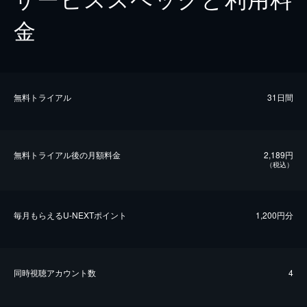
金
無料トライアル
31日間
無料トライアル後の⽉額料金
2,189円
（税込）
毎⽉もらえるU-NEXTポイント
1,200円分
同時視聴アカウント数
4