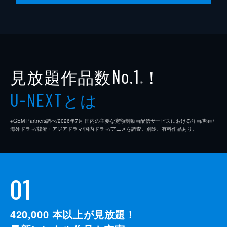
見放題作品数
！
No.1
※
とは
U-NEXT
※GEM Partners調べ/2026年7⽉ 国内の主要な定額制動画配信サービスにおける洋画/邦画/
海外ドラマ/韓流・アジアドラマ/国内ドラマ/アニメを調査。別途、有料作品あり。
01
420,000
本以上が見放題！