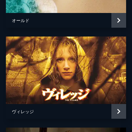
監督
サム・ライミ
脚本
ビリー・ボブ・ソーントン
オールド
トム・エッパーソン
音楽
クリストファー・ヤング
製作
ジェームズ・ジャックス
トム・ローゼンバーグ
ロバート・Ｇ・タパート
ヴィレッジ