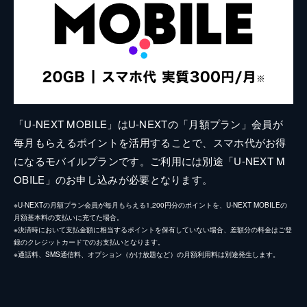
「U-NEXT MOBILE」はU-NEXTの「月額プラン」会員が
毎月もらえるポイントを活用することで、スマホ代がお得
になるモバイルプランです。ご利用には別途「U-NEXT M
OBILE」のお申し込みが必要となります。
※U-NEXTの月額プラン会員が毎月もらえる1,200円分のポイントを、U-NEXT MOBILEの
月額基本料の支払いに充てた場合。
※決済時において支払金額に相当するポイントを保有していない場合、差額分の料金はご登
録のクレジットカードでのお支払いとなります。
※通話料、SMS通信料、オプション（かけ放題など）の月額利用料は別途発生します。