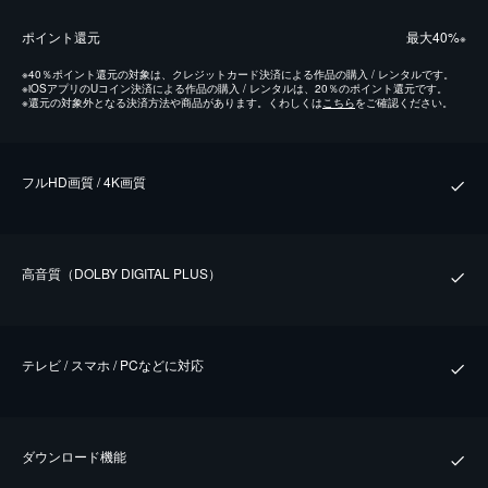
ポイント還元
最⼤40%
※
※
40％ポイント還元の対象は、クレジットカード決済による作品の購入 / レンタルです。
※
iOSアプリのUコイン決済による作品の購入 / レンタルは、20％のポイント還元です。
※
還元の対象外となる決済方法や商品があります。くわしくは
こちら
をご確認ください。
フルHD画質 / 4K画質
⾼⾳質（DOLBY DIGITAL PLUS）
テレビ / スマホ / PCなどに対応
ダウンロード機能