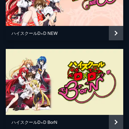
山本格
る。公園で特訓する彼は、偶然、アーシアと
再会しそのままデートをする。
藤田玲奈
24分
大亀あすか
第5話 元カノ、倒します！
堕天使レイナーレにアーシアの身に宿すセイ
ハイスクールD×D NEW
監督
柳沢テツヤ
クリッド・ギアを奪われてしまい、アーシア
を守れなかった自分自身を許せない一誠は、
キャラクターデザイン
ごとうじゅんじ
慟哭する。その気持ちに応えるかのように、
セイクリッド・ギアは激しい光を放った。
原作
石踏一榮
24分
音楽
中西亮輔
第6話 アクマ、やってます！
アーシアは、リアスの提案で一誠と共同生活
総作画監督
ごとうじゅんじ
を送ることになった。一誠はアーシアのこと
依田正彦
を心配しつつ、いまだに悪魔として一件も契
約が取れていないことに、リアスにあきれら
アニメーション制作
ティー・エヌ・ケー
れてしまっているのでは、と気落ちする。
24分
第7話 使い魔、ゲットします！
ハイスクールD×D BorN
チラシ配りの修行から卒業した一誠とアーシ