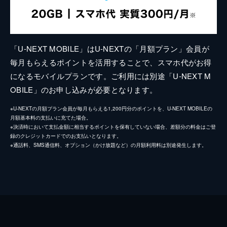
「U-NEXT MOBILE」はU-NEXTの「月額プラン」会員が
毎月もらえるポイントを活用することで、スマホ代がお得
になるモバイルプランです。ご利用には別途「U-NEXT M
OBILE」のお申し込みが必要となります。
※U-NEXTの月額プラン会員が毎月もらえる1,200円分のポイントを、U-NEXT MOBILEの
月額基本料の支払いに充てた場合。
※決済時において支払金額に相当するポイントを保有していない場合、差額分の料金はご登
録のクレジットカードでのお支払いとなります。
※通話料、SMS通信料、オプション（かけ放題など）の月額利用料は別途発生します。