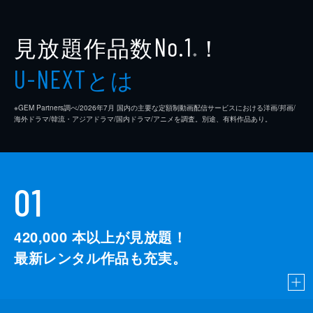
見放題作品数
！
No.1
※
とは
U-NEXT
※GEM Partners調べ/2026年7⽉ 国内の主要な定額制動画配信サービスにおける洋画/邦画/
海外ドラマ/韓流・アジアドラマ/国内ドラマ/アニメを調査。別途、有料作品あり。
01
420,000
本以上が見放題！
最新レンタル作品も充実。