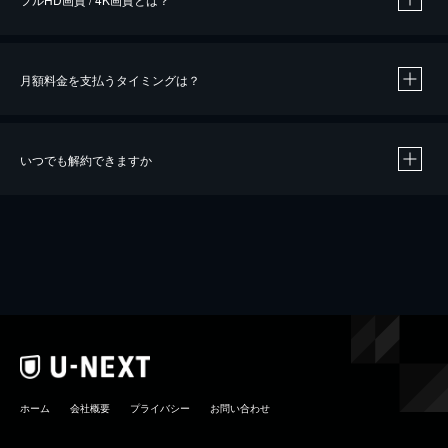
月額料金を支払うタイミングは？
※
40％ポイント還元の対象は、クレジットカード決済による作品の購入 / レンタルです。
※
iOSアプリのUコイン決済による作品の購入 / レンタルは、20％のポイント還元です。
※
還元の対象外となる決済方法や商品があります。くわしくは
こちら
をご確認ください。
いつでも解約できますか
こちら
ホーム
会社概要
プライバシー
お問い合わせ