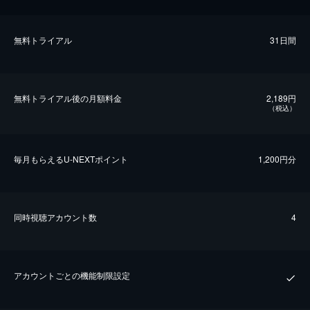
無料トライアル
31日間
無料トライアル後の⽉額料金
2,189円
（税込）
毎⽉もらえるU-NEXTポイント
1,200円分
同時視聴アカウント数
4
アカウントごとの機能制限設定