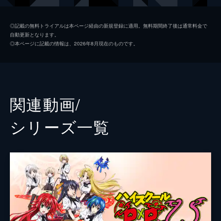
日を境に悪魔で下僕な生活が始まる。
24分
アーシア・アルジェント
浅倉杏美
第2話 人間、やめました！
◎記載の無料トライアルは本ページ経由の新規登録に適用。無料期間終了後は通常料金で
自動更新となります。
一誠は初めてできた彼女に殺されてしまっ
姫島朱乃
伊藤静
◎本ページに記載の情報は、2026年8月現在のものです。
た、と思いきや、自室のベッドで目覚める。
塔城小猫
竹達彩奈
すると、彼の横には、学園有数の美少女、リ
アス・グレモリー先輩が全裸で添い寝してい
木場祐斗
野島健児
た。リアスは一誠にあることを説明をする。
24分
生天目仁美
関連動画/
第3話 友達、できました！
小倉唯
一誠は、迷子の金髪美少女シスター、アーシ
シリーズ⼀覧
ア・アルジェントを教会まで送る。別れ際に
石原夏織
教会での再会を彼女と約束した一誠だが、リ
アスにこのことを報告すると「二度と教会に
内匠靖明
近づいてはだめよ」と叱られる。
中国卓郎
24分
第4話 友達、救います！
武虎
一誠は、はぐれエクソシストとの戦いで負
傷。アーシアを救えなかったことに自分の弱
椿理沙
さを痛感した一誠は強くなることを決意す