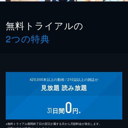
無料トライアルの
2つの特典
420,000
本以上の動画 /
210
誌以上の雑誌が
見放題
読み放題
0
31
日間
円
※
※無料トライアル期間終了日の翌日が属する月から月額料金が発生します。