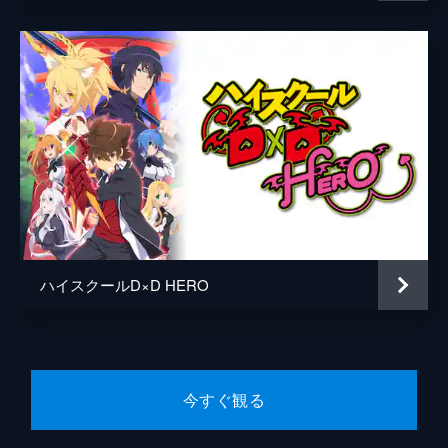
アは、使い魔を持つことをリアスから許され
た。すると、使い魔ゲットに必要な「彼」を
めぐり、リアスと朱乃、蒼那と椿姫のダブル
スでテニス対決をすることになった。
24分
第8話 喧嘩、売ります！
アーシアとひとつ屋根の下で、周囲には美少
女ばかりの一誠を松田と元浜はやっかみ、誰
か1人ぐらい紹介してくれと頼み込む。一誠
は報酬の「紳士のVIP席」に気持ちが揺ら
ぎ、仕方なくとある乙女を紹介する。
24分
第9話 修行、はじめました！
ハイスクールD×D HERO
リアスとその眷属たちは、リアスとライザー
の縁談を阻止しようと、ライザーとレーティ
ングゲームを行うことになった。一誠は、剣
技、格闘技、魔力と修行を行うが、全くうま
くいかずに落ち込んでしまう。
今すぐ観る
24分
第10話 決戦、始まります！