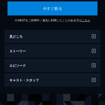
今すぐ観る
U-NEXTをご利用中／過去に利用したことがある方は
こちら
見どころ
ストーリー
エピソード
第1話 彼女、できました！
キャスト・スタッフ
高校2年生の春、兵藤一誠は初デートを楽し
む。しかし、初めてできた彼女に初デートで
殺されてしまう。薄れ行く意識のなか、彼の
声の出演
兵頭一誠
梶裕貴
目の前に綺麗な紅い髪の美少女が現れ、この
リアス・グレモリー
日笠陽子