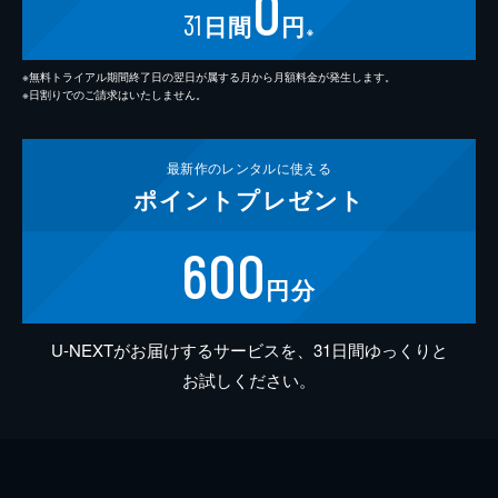
0
31
日間
円
※
※無料トライアル期間終了日の翌日が属する月から月額料金が発生します。
※日割りでのご請求はいたしません。
最新作の
レンタルに使える
ポイント
プレゼント
600
円分
U-NEXTがお届けするサービスを、31日間ゆっくりと
お試しください。