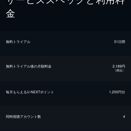
金
無料トライアル
31日間
無料トライアル後の⽉額料金
2,189円
（税込）
毎⽉もらえるU-NEXTポイント
1,200円分
同時視聴アカウント数
4