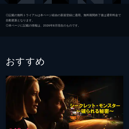
を見つける。
102分
クレイ・ハモンド
デニス・クエイド
◎記載の無料トライアルは本ページ経由の新規登録に適用。無料期間終了後は通常料金で
自動更新となります。
ダニエラ
オリヴィア・ワイルド
◎本ページに記載の情報は、2026年8月現在のものです。
ドラ
ゾーイ・サルダナ
ベン・バーンズ
ノラ・アルネゼデール
おすすめ
ジョン・ハナー
Ｊ・Ｋ・シモンズ
マイケル・マッキーン
ルシンダ・デイヴィス
ジェームズ・バブソン
ロン・リフキン