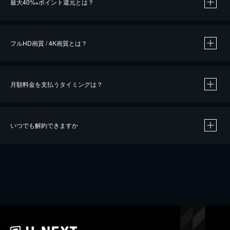
最大40%
ポイント還元とは？
※
※
作品によって必要なポイントが異なります。
フルHD画質 / 4K画質とは？
月額料金を支払うタイミングは？
※
40％ポイント還元の対象は、クレジットカード決済による作品の購入 / レンタルです。
※
iOSアプリのUコイン決済による作品の購入 / レンタルは、20％のポイント還元です。
※
還元の対象外となる決済方法や商品があります。くわしくは
こちら
をご確認ください。
いつでも解約できますか
こちら