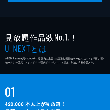
見放題作品数
！
No.1
※
とは
U-NEXT
※GEM Partners調べ/2026年7⽉ 国内の主要な定額制動画配信サービスにおける洋画/邦画/
海外ドラマ/韓流・アジアドラマ/国内ドラマ/アニメを調査。別途、有料作品あり。
01
420,000
本以上が見放題！