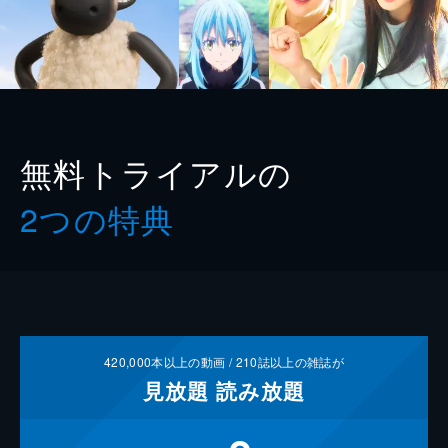
無料トライアルの
2つの特典
420,000
本以上の動画 /
210
誌以上の雑誌が
見放題
読み放題