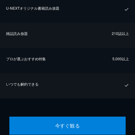
U-NEXTオリジナル書籍読み放題
雑誌読み放題
210誌以上
プロが選ぶおすすめ特集
5,000以上
いつでも解約できる
今すぐ観る