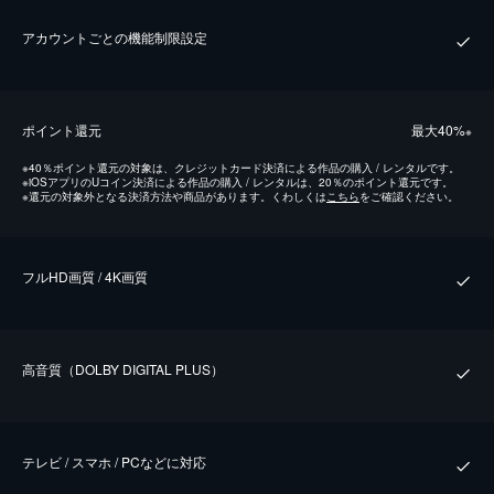
アカウントごとの機能制限設定
ポイント還元
最⼤40%
※
※
40％ポイント還元の対象は、クレジットカード決済による作品の購入 / レンタルです。
※
iOSアプリのUコイン決済による作品の購入 / レンタルは、20％のポイント還元です。
※
還元の対象外となる決済方法や商品があります。くわしくは
こちら
をご確認ください。
フルHD画質 / 4K画質
⾼⾳質（DOLBY DIGITAL PLUS）
テレビ / スマホ / PCなどに対応