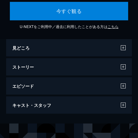
今すぐ観る
U-NEXTをご利用中／過去に利用したことがある方は
こちら
見どころ
ストーリー
エピソード
ザ・ワーズ 盗まれた人生
キャスト・スタッフ
作家としての成功を夢見ながらもなかなか芽
が出ないロリー。妻のドラは、どんな時でも
夫の才能を信じ見守っていた。そんな彼は、
出演
ローリー・ジャンセン
ブラッドリー・クーパー
新婚旅行先の骨董屋で古いアタッシュケース
老人
ジェレミー・アイアンズ