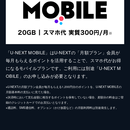
「U-NEXT MOBILE」はU-NEXTの「月額プラン」会員が
毎月もらえるポイントを活用することで、スマホ代がお得
になるモバイルプランです。ご利用には別途「U-NEXT M
OBILE」のお申し込みが必要となります。
※U-NEXTの月額プラン会員が毎月もらえる1,200円分のポイントを、U-NEXT MOBILEの
月額基本料の支払いに充てた場合。
※決済時において支払金額に相当するポイントを保有していない場合、差額分の料金はご登
録のクレジットカードでのお支払いとなります。
※通話料、SMS通信料、オプション（かけ放題など）の月額利用料は別途発生します。