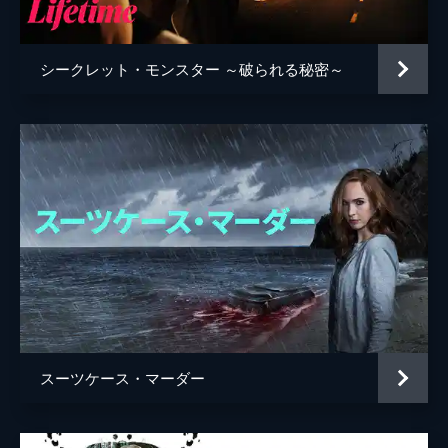
ブライアン・クラグマン
リズ・スタウバー
シークレット・モンスター ～破られる秘密～
監督
ブライアン・クラグマン
リー・スターンサール
脚本
ブライアン・クラグマン
リー・スターンサール
音楽
マーセロ・ザーヴォス
製作
ジム・ヤング
タティアナ・ケリー
マイケル・ベナローヤ
スーツケース・マーダー