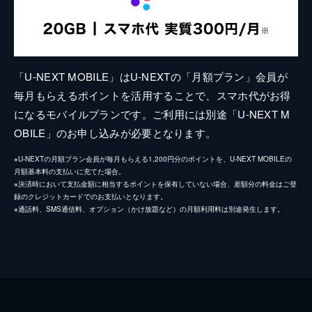
「U-NEXT MOBILE」はU-NEXTの「月額プラン」会員が
毎月もらえるポイントを活用することで、スマホ代がお得
になるモバイルプランです。ご利用には別途「U-NEXT M
OBILE」のお申し込みが必要となります。
※U-NEXTの月額プラン会員が毎月もらえる1,200円分のポイントを、U-NEXT MOBILEの
月額基本料の支払いに充てた場合。
※決済時において支払金額に相当するポイントを保有していない場合、差額分の料金はご登
録のクレジットカードでのお支払いとなります。
※通話料、SMS通信料、オプション（かけ放題など）の月額利用料は別途発生します。