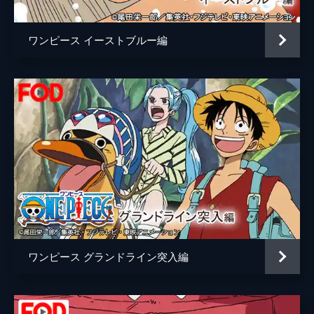
その場に来てしまう。その頃、ブルックのラ
サボ
竹内順子
イブ会場に海軍が突入する！
ワンピース イーストブルー編
キャラクターデザイン
久田和也
24分
#521 戦闘開始！見せろ修行の成果！
原作
尾田栄一郎
ブルックはシャクヤクが手配した「人生バラ
色ライダーズ」のトビウオに乗って、海軍が
アニメーション制作
東映アニメーション
突入したシャボンドームから脱出。ニセルフ
ィの大集会にも海軍が斬り込み、二体のパシ
フィスタを連れた戦桃丸が、本物のルフィを
見つける！
24分
#522 全員集合 ルフィ新世界への船出
麦わらの一味に迫る海軍を、レイリー、ペロ
ーナ、ハンコック、ヘラクレスン、ハレダ
ス、トリノ王国の鳥・エリザベスたちが妨げ
ワンピース グランドライン突入編
る。おかげで一味を残らず乗せたサニー号
は、魚人島へ向けて出航！帆を張り、海底へ
と進んでいく。
24分