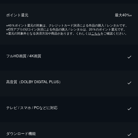
ポイント還元
最⼤40%
※
※
40％ポイント還元の対象は、クレジットカード決済による作品の購入 / レンタルです。
※
iOSアプリのUコイン決済による作品の購入 / レンタルは、20％のポイント還元です。
※
還元の対象外となる決済方法や商品があります。くわしくは
こちら
をご確認ください。
フルHD画質 / 4K画質
⾼⾳質（DOLBY DIGITAL PLUS）
テレビ / スマホ / PCなどに対応
ダウンロード機能