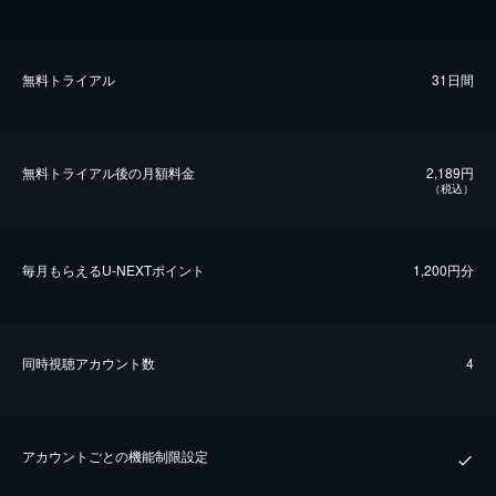
無料トライアル
31日間
無料トライアル後の⽉額料金
2,189円
（税込）
毎⽉もらえるU-NEXTポイント
1,200円分
同時視聴アカウント数
4
アカウントごとの機能制限設定