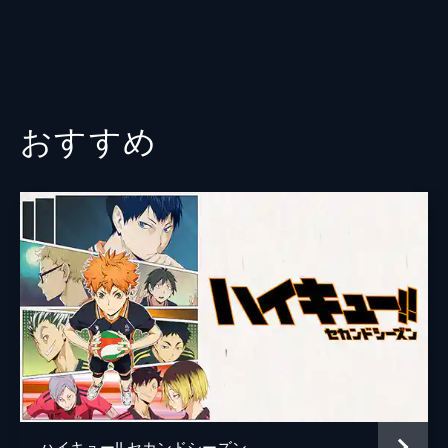
の象銃（エレファント・ガン）を放つ。ブッ
飛ばされたクラーケンの中からは、サメのメ
ガロが出てきて…。
24分
#526 海底火山噴火！流されて魚人島
おすすめ
バンダー・デッケンのゴースト船「フライン
グダッチマン号」が出現。サニー号を叩こう
とするフライング海賊団の大入道ワダツミ
を、クラーケンが殴り飛ばす！ついにルフィ
が、手なずけるのに成功したのだ。その時、
海底火山が噴火を始め…。
24分
ハイキュー!! セカンドシーズン