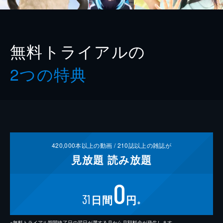
無料トライアルの
2つの特典
420,000
本以上の動画 /
210
誌以上の雑誌が
見放題
読み放題
0
31
日間
円
※
※無料トライアル期間終了日の翌日が属する月から月額料金が発生します。