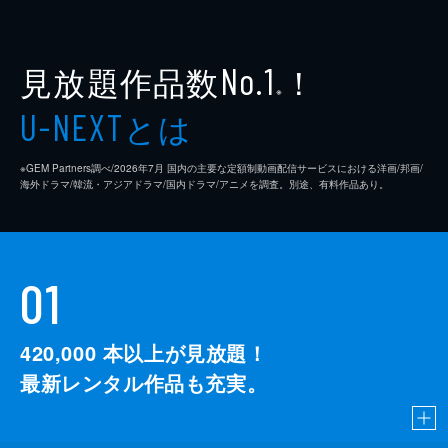
見放題作品数
！
No.1
※
とは
U-NEXT
※GEM Partners調べ/2026年7⽉ 国内の主要な定額制動画配信サービスにおける洋画/邦画/
海外ドラマ/韓流・アジアドラマ/国内ドラマ/アニメを調査。別途、有料作品あり。
01
420,000
本以上が見放題！
最新レンタル作品も充実。