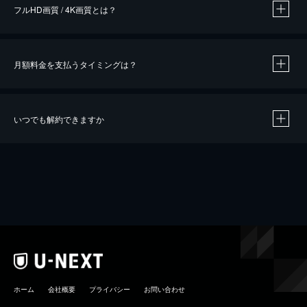
フルHD画質 / 4K画質とは？
月額料金を支払うタイミングは？
※
40％ポイント還元の対象は、クレジットカード決済による作品の購入 / レンタルです。
※
iOSアプリのUコイン決済による作品の購入 / レンタルは、20％のポイント還元です。
※
還元の対象外となる決済方法や商品があります。くわしくは
こちら
をご確認ください。
いつでも解約できますか
こちら
ホーム
会社概要
プライバシー
お問い合わせ