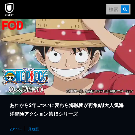
本文へスキップ
あれから2年...ついに麦わら海賊団が再集結!大人気海
洋冒険アクション第15シリーズ
2011年
見放題