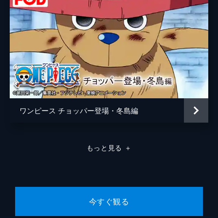
#523 驚愕の真実 サニー号を守った男
カリブーがニセ麦わらの一味にお仕置きし、
戦桃丸は麦わらの一味の成長を海軍本部に報
告する。レイリーはルフィの姿に、出会った
頃のロジャーを想い出し、涙ぐむ。サニー号
ではフランキーが、この船を守り抜いた人物
の話を始める。
24分
#524 海中の死闘 現れた大海原の悪魔
サニー号を襲ったカリブー海賊団だが、船を
ワンピース チョッパー登場・冬島編
引くモームがルフィとサンジを恐れて逃げ出
す。一番乗りしたために取り残されたカリブ
ーによると、海獣に船を引かせるのが上級者
もっと見る
＋
というものなのだそうだ。そこでルフィは、
現れたクラーケンを手なずけようとする！
24分
#525 深海で遭難 逸れた麦わらの一味
サニー号の行く手に現れたクラーケンを手な
今すぐ観る
ずけようとするルフィは、ギア3で巨大化さ
せた腕を武装色の覇気で硬化させ、ゴムゴム