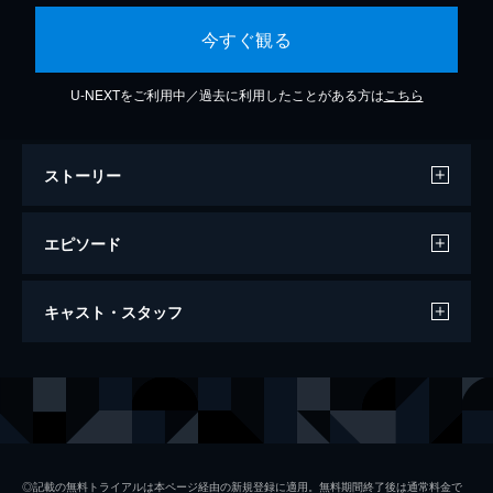
今すぐ観る
U-NEXTをご利用中／過去に利用したことがある方は
こちら
ストーリー
エピソード
#517 新章開幕 再集結！麦わらの一味
キャスト・スタッフ
マリンフォード頂上決戦から2年、海賊を休
み、覇気を自分のものにする修行を重ねたル
フィが、再び麦わら帽子をかぶる。また始ま
声の出演
モンキー・Ｄ・ルフィ
田中真弓
る冒険！それぞれに成長した麦わらの一味
ナミ
岡村明美
が、シャボンディ諸島に姿を現す。
24分
ロロノア・ゾロ
中井和哉
#518 一触即発！ルフィVSニセルフィ
◎記載の無料トライアルは本ページ経由の新規登録に適用。無料期間終了後は通常料金で