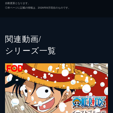
自動更新となります。
シャボンディ諸島では、見せかけ・・・も微
ウソップ
山口勝平
◎本ページに記載の情報は、2026年8月現在のものです。
妙な子供たちが、麦わらの一味になりすまし
サンジ
平田広明
て大いばり。チョッパーは出会った仲間がニ
セ者とは分からず着いて行く。ニセルフィに
トニートニー・チョッパー
大谷育江
からまれ銃を突きつけられたルフィは、覇気
でそれをあしらう。
ニコ・ロビン
山口由里子
関連動画/
24分
フランキー
矢尾一樹
#519 海軍出動 狙われた麦わらの一味
シリーズ⼀覧
海底にある魚人島への航行を可能にするコー
ブルック
チョー
ティングを終えたサニー号。ロビンが行く
と、自己改造をさらに進めたフランキーがい
エース
古川登志夫
た。ソウルキングとなったブルックはライブ
バギー
千葉繁
中。ニセ者たちの薄情さに、チョッパーはひ
とり飛び出す！
ジンベエ
宝亀克寿
24分
#520 大物集結 ニセ麦わら一味の脅威
ハンコック
三石琴乃
ニセルフィが、本物とは知らずにルフィたち
白ひげ
有本欽隆
へ仕返ししようと、募っていた仲間を集め
る。その数100人！電伝虫で報告する海兵を
黒ひげ
大塚明夫
カリブーが発見。ルフィはニセ者に着いて、