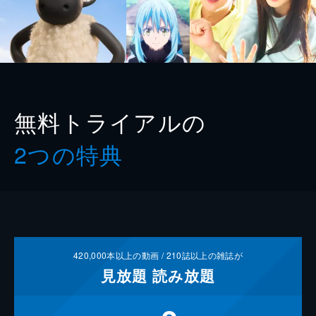
無料トライアルの
2つの特典
420,000
本以上の動画 /
210
誌以上の雑誌が
見放題
読み放題