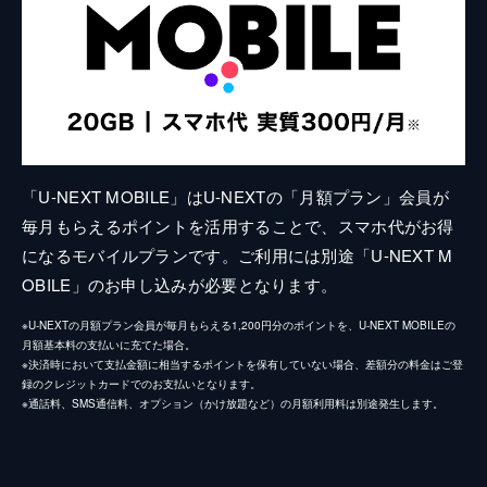
「U-NEXT MOBILE」はU-NEXTの「月額プラン」会員が
毎月もらえるポイントを活用することで、スマホ代がお得
になるモバイルプランです。ご利用には別途「U-NEXT M
OBILE」のお申し込みが必要となります。
※U-NEXTの月額プラン会員が毎月もらえる1,200円分のポイントを、U-NEXT MOBILEの
月額基本料の支払いに充てた場合。
※決済時において支払金額に相当するポイントを保有していない場合、差額分の料金はご登
録のクレジットカードでのお支払いとなります。
※通話料、SMS通信料、オプション（かけ放題など）の月額利用料は別途発生します。