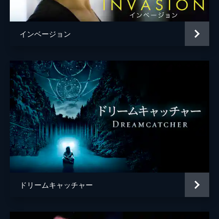
サントス・モラレス
デヴィッド・ホランダー
インベージョン
ドン・ハーヴェイ
アーロン・ラスティグ
ネッド・シュミッケ
フランシス・Ｘ・マッカーシー
監督
ピーター・ハイアムズ
脚本
エイミー・ジョーンズ
ジョン・ラッフォ
リック・ジャッファ
ドリームキャッチャー
アマンダ・シルヴァー
原作
ダグラス・プレストン