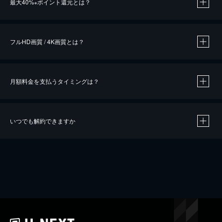
最大40%
ポイント還元とは？
※
※
作品によって必要なポイントが異なります。
フルHD画質 / 4K画質とは？
月額料金を支払うタイミングは？
※
40％ポイント還元の対象は、クレジットカード決済による作品の購入 / レンタルです。
※
iOSアプリのUコイン決済による作品の購入 / レンタルは、20％のポイント還元です。
※
還元の対象外となる決済方法や商品があります。くわしくは
こちら
をご確認ください。
いつでも解約できますか
こちら