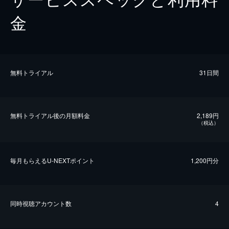
金
無料トライアル
31日間
無料トライアル後の⽉額料金
2,189円
（税込）
毎⽉もらえるU-NEXTポイント
1,200円分
同時視聴アカウント数
4