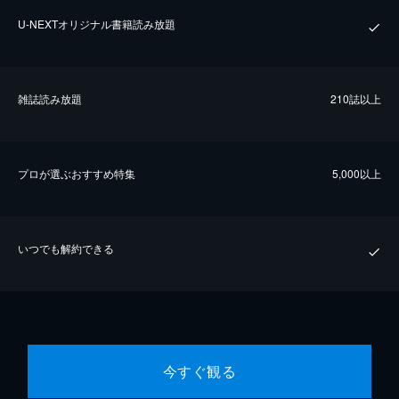
U-NEXTオリジナル書籍読み放題
雑誌読み放題
210誌以上
プロが選ぶおすすめ特集
5,000以上
いつでも解約できる
今すぐ観る