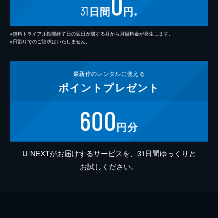
0
31
日間
円
※
※無料トライアル期間終了日の翌日が属する月から月額料金が発生します。
※日割りでのご請求はいたしません。
最新作の
レンタルに使える
ポイント
プレゼント
600
円分
U-NEXTがお届けするサービスを、31日間ゆっくりと
お試しください。