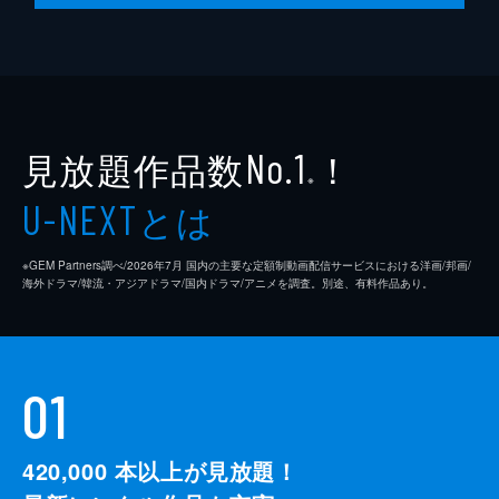
見放題作品数
！
No.1
※
とは
U-NEXT
※GEM Partners調べ/2026年7⽉ 国内の主要な定額制動画配信サービスにおける洋画/邦画/
海外ドラマ/韓流・アジアドラマ/国内ドラマ/アニメを調査。別途、有料作品あり。
01
420,000
本以上が見放題！