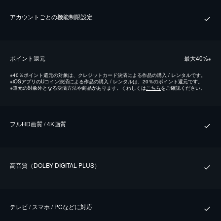
アカウントごとの機能制限設定
ポイント還元
最⼤40%
※
※
40％ポイント還元の対象は、クレジットカード決済による作品の購入 / レンタルです。
※
iOSアプリのUコイン決済による作品の購入 / レンタルは、20％のポイント還元です。
※
還元の対象外となる決済方法や商品があります。くわしくは
こちら
をご確認ください。
フルHD画質 / 4K画質
⾼⾳質（DOLBY DIGITAL PLUS）
テレビ / スマホ / PCなどに対応