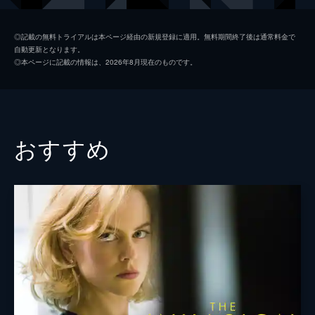
物館に南米からある荷物が届く。
110分
アン・カスバート博士
リンダ・ハント
◎記載の無料トライアルは本ページ経由の新規登録に適用。無料期間終了後は通常料金で
自動更新となります。
フロック博士
ジェームズ・ホイットモア
◎本ページに記載の情報は、2026年8月現在のものです。
ホリングスワース刑事
クレイトン・ローナー
グレッグ・リー博士
チ・モイ・ロウ
ジョン・ホイットニー博士
ルイス・ヴァン・バーゲン
おすすめ
オードラ・リンドレイ
エドワード・ジェミソン
ロバート・レッサー
コンスタンス・タワーズ
ジョン・カペロス
ジーン・デイヴィス