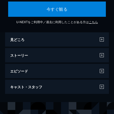
今すぐ観る
U-NEXTをご利用中／過去に利用したことがある方は
こちら
見どころ
ストーリー
エピソード
レリック
キャスト・スタッフ
ミシガン湖で南米から来た貨物船が発見され
た。しかし、その船に生存者はおらず6人の
遺体が横たわっていた。しかも、遺体は脳を
出演
マーゴ・グリーン
ペネロープ・アン・ミラー
切り取られている。その頃、シカゴ自然史博
ヴィンセント・ダガスタ警部補
トム・サイズモア