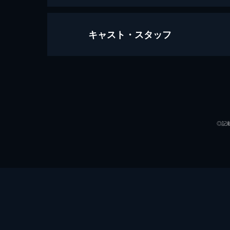
キャスト・スタッフ
サムライフ
自らの半身不随と恩師の死、そして
後、長年の夢「学校をつくること」を
る。
出演
119分
◎記