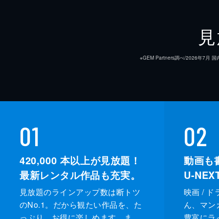
脚本
見
原作
※GEM Partners調べ/20
音楽
01
02
420,000
本以上が見放題！
動画も
最新レンタル作品も充実。
U-NE
見放題のラインアップ数は断トツ
映画 / 
のNo.1。だから観たい作品を、た
ん、マンガ 
っぷり、お得に楽しめます。ま
豊富にラ