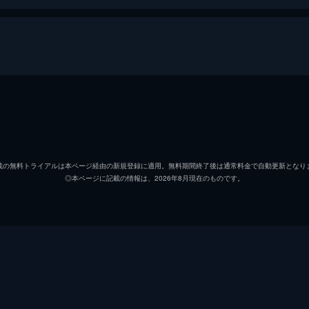
周囲の反対を乗り越えて、ナガオカは教師になった。そして5
叶えるために高校教師を辞め、学校設立のための資金集めを始
ナガオカ
三浦貴
ユミ
松岡茉
載の無料トライアルは本ページ経由の新規登録に適用。無料期間終了後は通常料金で自動更新となり
◎本ページに記載の情報は、2026年8月現在のものです。
ケンジ
加治将
タカシ
柾木玲
ダイスケ
山本涼
アケミ
岩井堂