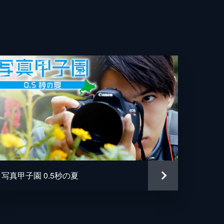
きの
叶
典
つひ
奈子
写真甲子園 0.5秒の夏
葉