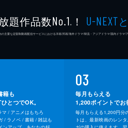
及川拓
放題作品数
！
No.1
U-NEXT
※
長岡秀
26年7⽉ 国内の主要な定額制動画配信サービスにおける洋画/邦画/海外ドラマ/韓流・アジアドラマ/国内ドラ
原田智
03
書籍も
毎月もらえる
XTひとつでOK。
1,200
ポイントでお
ドラマ / アニメはもちろ
毎月もらえる1,200円分
/ ラノベ / 書籍 / 雑誌も
トは、最新映画のレンタ
インアップ。あなたの好
ガの購入に使えます。翌