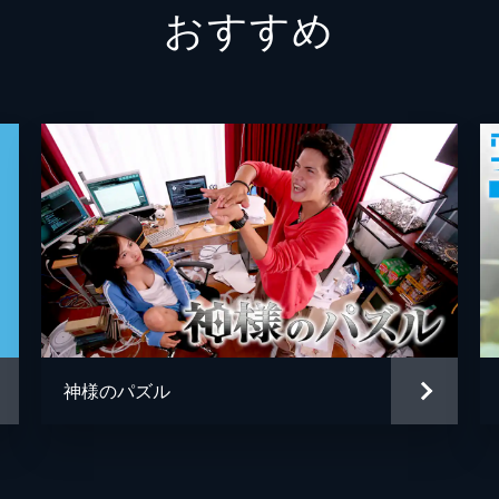
おすすめ
ハル
岸井ゆ
ノゾミ
蒼波純
アキ
山田望
永野宗
上野な
夏川加
西山潤
神様のパズル
河井青
本多力