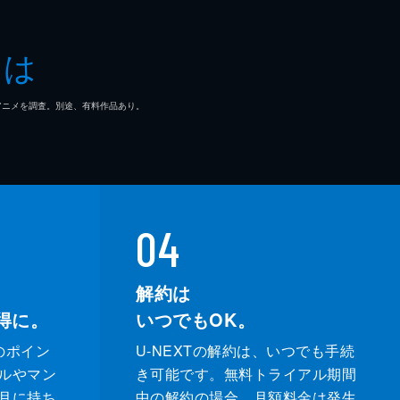
郎
とは
貴
マ/アニメを調査。別途、有料作品あり。
英
04
解約は
得に。
いつでもOK。
のポイン
U-NEXTの解約は、いつでも手続
ルやマン
き可能です。無料トライアル期間
月に持ち
中の解約の場合、月額料金は発生