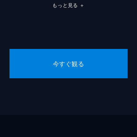
もっと見る
＋
瀬下尚
松山三
印刷所の社長
田中要
コイデさん
マキタ
今すぐ観る
ナガオカの父
きたろ
アリちゃん
渡辺大
ミホコ
佐藤め
クボタ
大杉漣
森谷雄