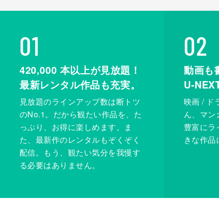
01
02
420,000
本以上が見放題！
動画も
最新レンタル作品も充実。
U-NE
見放題のラインアップ数は断トツ
映画 / 
のNo.1。だから観たい作品を、た
ん、マンガ 
っぷり、お得に楽しめます。ま
豊富にラ
た、最新作のレンタルもぞくぞく
きな作品
配信。もう、観たい気分を我慢す
る必要はありません。