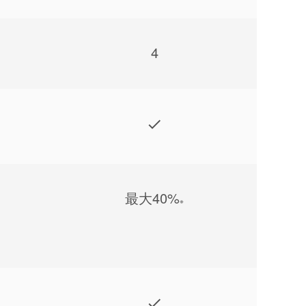
4
最⼤40%
※