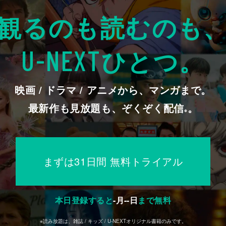
観るのも読むのも
ひとつ。
U-NEXT
映画 / ドラマ / アニメから、マンガまで。
最新作も見放題も、ぞくぞく配信
。
※
まずは31日間 無料トライアル
本日登録すると
-
月
--
日
まで無料
※読み放題は、雑誌 / キッズ / U-NEXTオリジナル書籍のみです。