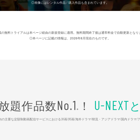
◎画像にはレンタル作品 / 購入作品も含まれています。
載の無料トライアルは本ページ経由の新規登録に適用。無料期間終了後は通常料金で自動更新となり
◎本ページに記載の情報は、2026年8月現在のものです。
放題作品数
！
No.1
U-NEXT
※
26年7⽉ 国内の主要な定額制動画配信サービスにおける洋画/邦画/海外ドラマ/韓流・アジアドラマ/国内ドラ