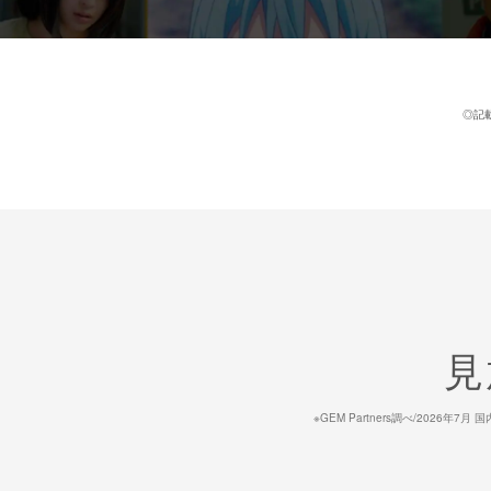
◎記
見
※GEM Partners調べ/20