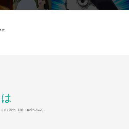
ます。
とは
マ/アニメを調査。別途、有料作品あり。