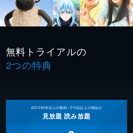
無料トライアルの
2つの特典
420,000
本以上の動画 /
210
誌以上の雑誌が
見放題
読み放題