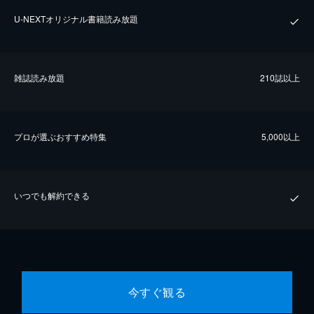
U-NEXTオリジナル書籍読み放題
雑誌読み放題
210誌以上
プロが選ぶおすすめ特集
5,000以上
いつでも解約できる
今すぐ観る