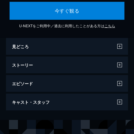
今すぐ観る
U-NEXTをご利用中／過去に利用したことがある方は
こちら
見どころ
ストーリー
エピソード
アナーキー
キャスト・スタッフ
98分
出演
ヤーキモー
イーサン・ホーク
シンベリン
エド・ハリス