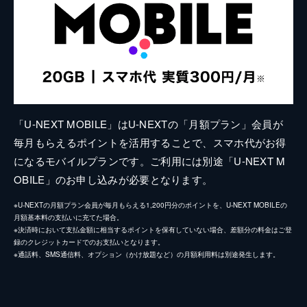
「U-NEXT MOBILE」はU-NEXTの「月額プラン」会員が
毎月もらえるポイントを活用することで、スマホ代がお得
になるモバイルプランです。ご利用には別途「U-NEXT M
OBILE」のお申し込みが必要となります。
※U-NEXTの月額プラン会員が毎月もらえる1,200円分のポイントを、U-NEXT MOBILEの
月額基本料の支払いに充てた場合。
※決済時において支払金額に相当するポイントを保有していない場合、差額分の料金はご登
録のクレジットカードでのお支払いとなります。
※通話料、SMS通信料、オプション（かけ放題など）の月額利用料は別途発生します。