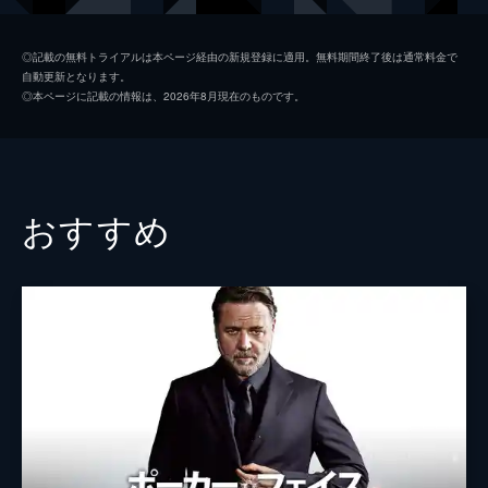
クイーン
ミラ・ジョヴォヴィッチ
◎記載の無料トライアルは本ページ経由の新規登録に適用。無料期間終了後は通常料金で
自動更新となります。
ピザーニオ
ジョン・レグイザモ
◎本ページに記載の情報は、2026年8月現在のものです。
イノジェン
ダコタ・ジョンソン
ポステュマス
ペン・バッジリー
クロートン
アントン・イェルチン
おすすめ
ピーター・ゲレッティ
ケヴィン・コリガン
ヴォンディ・カーティス＝ホール
ジェームズ・ランソン
ビル・プルマン
デルロイ・リンドー