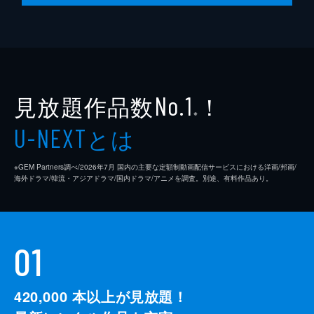
見放題作品数
！
No.1
※
とは
U-NEXT
※GEM Partners調べ/2026年7⽉ 国内の主要な定額制動画配信サービスにおける洋画/邦画/
海外ドラマ/韓流・アジアドラマ/国内ドラマ/アニメを調査。別途、有料作品あり。
01
420,000
本以上が見放題！