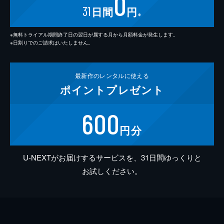
0
31
日間
円
※
※無料トライアル期間終了日の翌日が属する月から月額料金が発生します。
※日割りでのご請求はいたしません。
最新作の
レンタルに使える
ポイント
プレゼント
600
円分
U-NEXTがお届けするサービスを、31日間ゆっくりと
お試しください。