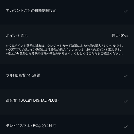
アカウントごとの機能制限設定
ポイント還元
最⼤40%
※
※
40％ポイント還元の対象は、クレジットカード決済による作品の購入 / レンタルです。
※
iOSアプリのUコイン決済による作品の購入 / レンタルは、20％のポイント還元です。
※
還元の対象外となる決済方法や商品があります。くわしくは
こちら
をご確認ください。
フルHD画質 / 4K画質
⾼⾳質（DOLBY DIGITAL PLUS）
テレビ / スマホ / PCなどに対応