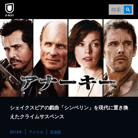
本文へスキップ
シェイクスピアの戯曲「シンベリン」を現代に置き換
えたクライムサスペンス
2014年
アメリカ
見放題