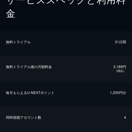
金
無料トライアル
31日間
無料トライアル後の⽉額料金
2,189円
（税込）
毎⽉もらえるU-NEXTポイント
1,200円分
同時視聴アカウント数
4