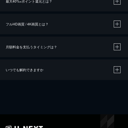
最大40%
ポイント還元とは？
※
※
作品によって必要なポイントが異なります。
フルHD画質 / 4K画質とは？
月額料金を支払うタイミングは？
※
40％ポイント還元の対象は、クレジットカード決済による作品の購入 / レンタルです。
※
iOSアプリのUコイン決済による作品の購入 / レンタルは、20％のポイント還元です。
※
還元の対象外となる決済方法や商品があります。くわしくは
こちら
をご確認ください。
いつでも解約できますか
こちら