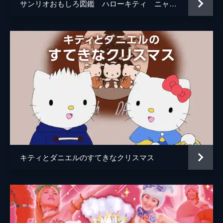
サンリオおもしろ図鑑 ハローキティ ニャンニャン大集合！
ハローキティが「ふしぎなポケット」の歌に
合わせて踊る。ポケットをたたくたびにビス
ケットが増えていく様子を、かわいらしいダ
ンスとアニメーションで表現する。
1分
#6 みずあそびじゅんびたいそう１．２．
３
けろっぴたちが水遊びの準備体操を披露。首
を回したり手足を動かしたり、水中を気持ち
よさそうに泳ぐ。水の中の仲間たちとの出会
いも描かれ、夏にぴったりの楽しい水遊びの
様子が繰り広げられる。
3分
キティとダニエルのすてきなクリスマス
#7 おかあさん
子供が母親の優しい匂いについて歌う楽曲。
洗濯物の匂いやシャボンの泡の匂いを通し
て、母親への愛情と感謝を表現する。
1分
#8 ジャンケンパラダイス