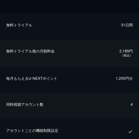
無料トライアル
31日間
無料トライアル後の⽉額料金
2,189円
（税込）
毎⽉もらえるU-NEXTポイント
1,200円分
同時視聴アカウント数
4
アカウントごとの機能制限設定