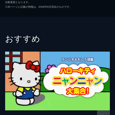
自動更新となります。
◎本ページに記載の情報は、2026年8月現在のものです。
#2 ABCのうた キラキラぼし
キティとポチャッコと一緒に、アルファベッ
トと星の歌で遊ぼう!英語と日本語で歌いな
がら、キラキラの宇宙や夜空を冒険する、と
っても楽しい歌の時間だよ。
おすすめ
3分
#3 おてつだいだいすき
ハローキティたちが、ママのお手伝いを頑張
る姿を描く。小さな手でもできることを探
し、家族のために働く喜びを歌い上げる心温
まるエピソード。
2分
#4 みなみのしまのハメハメハ大王
南の島にはハメハメハ大王一家が住んでいる
よ。ロマンチックな王様、優しい女王、そし
て学校嫌いな子供たち。みんなで歌って踊っ
て、南国ライフを満喫!
2分
#5 ふしぎなポケット