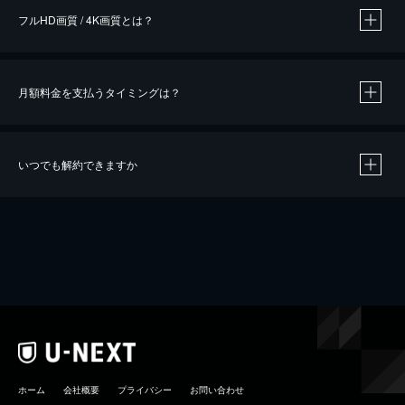
フルHD画質 / 4K画質とは？
月額料金を支払うタイミングは？
※
40％ポイント還元の対象は、クレジットカード決済による作品の購入 / レンタルです。
※
iOSアプリのUコイン決済による作品の購入 / レンタルは、20％のポイント還元です。
※
還元の対象外となる決済方法や商品があります。くわしくは
こちら
をご確認ください。
いつでも解約できますか
こちら
ホーム
会社概要
プライバシー
お問い合わせ