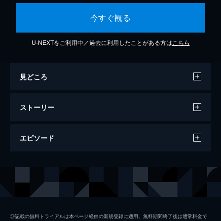
今すぐ観る
U-NEXTをご利用中／過去に利用したことがある方は
こちら
見どころ
ストーリー
エピソード
#1 WAになっておどろう
キティたちサンリオキャラが地球をバックに
大集合!「WAになっておどろう」をみんなで
楽しく歌って踊る。つらい時も、みんなで手
を取り合えばきっと大丈夫!
◎記載の無料トライアルは本ページ経由の新規登録に適用。無料期間終了後は通常料金で
3分