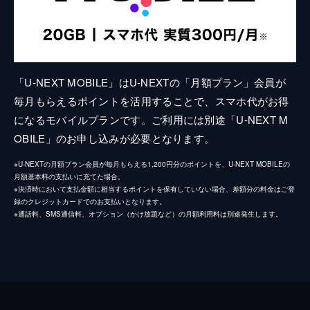
「U-NEXT MOBILE」はU-NEXTの「月額プラン」会員が
毎月もらえるポイントを活用することで、スマホ代がお得
になるモバイルプランです。ご利用には別途「U-NEXT M
OBILE」のお申し込みが必要となります。
※U-NEXTの月額プラン会員が毎月もらえる1,200円分のポイントを、U-NEXT MOBILEの
月額基本料の支払いに充てた場合。
※決済時において支払金額に相当するポイントを保有していない場合、差額分の料金はご登
録のクレジットカードでのお支払いとなります。
※通話料、SMS通信料、オプション（かけ放題など）の月額利用料は別途発生します。