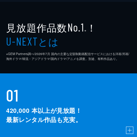
見放題作品数
！
No.1
※
とは
U-NEXT
※GEM Partners調べ/2026年7⽉ 国内の主要な定額制動画配信サービスにおける洋画/邦画/
海外ドラマ/韓流・アジアドラマ/国内ドラマ/アニメを調査。別途、有料作品あり。
01
420,000
本以上が見放題！
最新レンタル作品も充実。