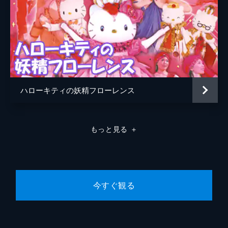
ばつ丸とキティがジャンケンで大はしゃぎ!
グー、チョキ、パー、いろんな手で勝負する
よ。どっちが勝つかな?みんなも一緒にジャ
ンケンしちゃお!
4分
#9 いちえんだまのたびがらす
笠をかぶった旅のケロッピが、一人旅に出
る。山や森、水辺や町並みを巡り、様々な場
ハローキティの妖精フローレンス
所を訪れる。彼の旅路はどこへ続くのか。
3分
#10 ママがサンタにキッスした
もっと見る
＋
クリスマスの夜、子供はサンタの夢を見てワ
クワク。なんとサンタとママは仲良しで、二
人でこっそり笑ってるみたい!ママの笑顔が
とってもキュートな、楽しいクリスマスのお
話。
今すぐ観る
3分