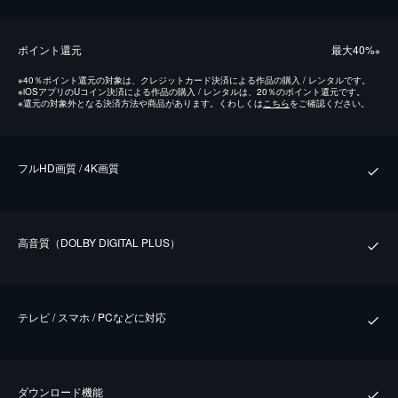
ポイント還元
最⼤40%
※
※
40％ポイント還元の対象は、クレジットカード決済による作品の購入 / レンタルです。
※
iOSアプリのUコイン決済による作品の購入 / レンタルは、20％のポイント還元です。
※
還元の対象外となる決済方法や商品があります。くわしくは
こちら
をご確認ください。
フルHD画質 / 4K画質
⾼⾳質（DOLBY DIGITAL PLUS）
テレビ / スマホ / PCなどに対応
ダウンロード機能