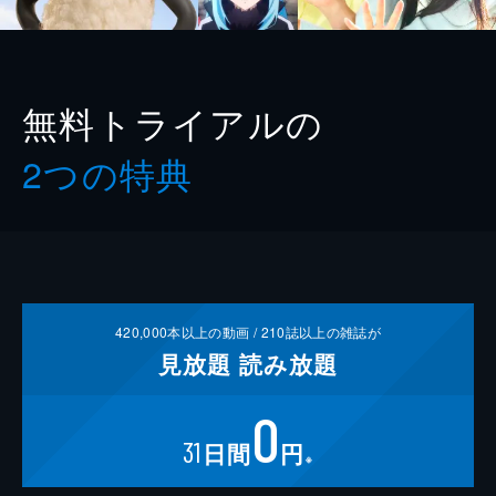
無料トライアルの
2つの特典
420,000
本以上の動画 /
210
誌以上の雑誌が
見放題
読み放題
0
31
日間
円
※