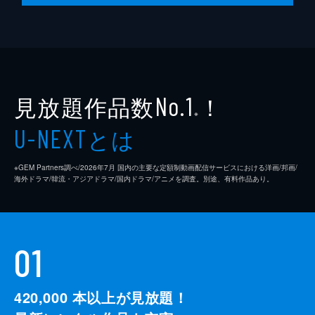
見放題作品数
！
No.1
※
とは
U-NEXT
※GEM Partners調べ/2026年7⽉ 国内の主要な定額制動画配信サービスにおける洋画/邦画/
海外ドラマ/韓流・アジアドラマ/国内ドラマ/アニメを調査。別途、有料作品あり。
01
420,000
本以上が見放題！