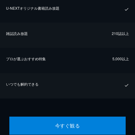
U-NEXTオリジナル書籍読み放題
雑誌読み放題
210誌以上
プロが選ぶおすすめ特集
5,000以上
いつでも解約できる
今すぐ観る