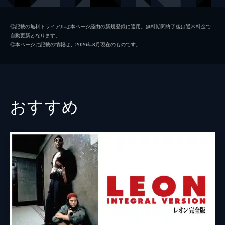
チャズ
シャイア・ラブーフ
◎記載の無料トライアルは本ページ経由の新規登録に適用。無料期間終了後は通常料金で
自動更新となります。
パパ・ミッドナイト
ジャイモン・フンスー
◎本ページに記載の情報は、2026年8月現在のものです。
ビーマン
マックス・ベイカー
ヘネシー神父
プルイット・テイラー・ヴィンス
天使ガブリエル（ハーフ・ブリード）
ティルダ・スウィントン
おすすめ
バルサザール（ハーフ・ブリード）
ギャヴィン・ロズデイル
サタン（ルシファー）
ピーター・ストーメア
ホセ・ズニーガ
エイプリル・グレイス
フランシス・ギナン
監督
フランシス・ローレンス