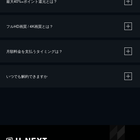
最大40%
ポイント還元とは？
※
※
作品によって必要なポイントが異なります。
フルHD画質 / 4K画質とは？
月額料金を支払うタイミングは？
※
40％ポイント還元の対象は、クレジットカード決済による作品の購入 / レンタルです。
※
iOSアプリのUコイン決済による作品の購入 / レンタルは、20％のポイント還元です。
※
還元の対象外となる決済方法や商品があります。くわしくは
こちら
をご確認ください。
いつでも解約できますか
こちら