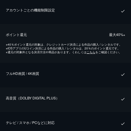
アカウントごとの機能制限設定
ポイント還元
最⼤40%
※
※
40％ポイント還元の対象は、クレジットカード決済による作品の購入 / レンタルです。
※
iOSアプリのUコイン決済による作品の購入 / レンタルは、20％のポイント還元です。
※
還元の対象外となる決済方法や商品があります。くわしくは
こちら
をご確認ください。
フルHD画質 / 4K画質
⾼⾳質（DOLBY DIGITAL PLUS）
テレビ / スマホ / PCなどに対応