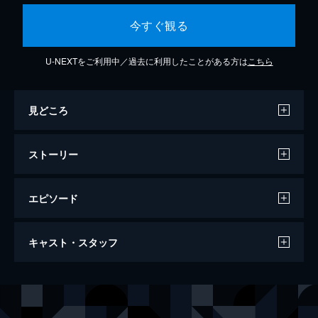
今すぐ観る
U-NEXTをご利用中／過去に利用したことがある方は
こちら
見どころ
ストーリー
エピソード
コンスタンティン
キャスト・スタッフ
121分
出演
ジョン・コンスタンティン
キアヌ・リーヴス
アンジェラ・ドッドソン／イザベル・ドッドソン
レイチェル・ワイズ