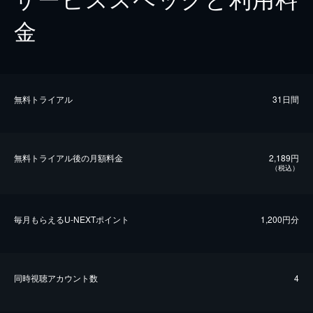
金
無料トライアル
31日間
無料トライアル後の⽉額料金
2,189円
（税込）
毎⽉もらえるU-NEXTポイント
1,200円分
同時視聴アカウント数
4