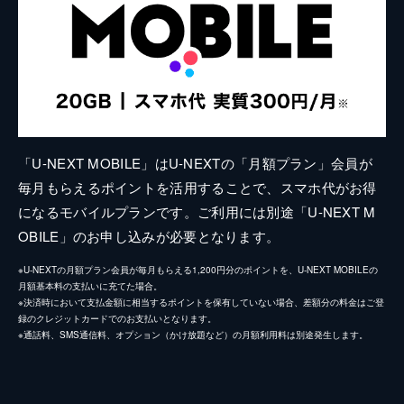
「U-NEXT MOBILE」はU-NEXTの「月額プラン」会員が
毎月もらえるポイントを活用することで、スマホ代がお得
になるモバイルプランです。ご利用には別途「U-NEXT M
OBILE」のお申し込みが必要となります。
※U-NEXTの月額プラン会員が毎月もらえる1,200円分のポイントを、U-NEXT MOBILEの
月額基本料の支払いに充てた場合。
※決済時において支払金額に相当するポイントを保有していない場合、差額分の料金はご登
録のクレジットカードでのお支払いとなります。
※通話料、SMS通信料、オプション（かけ放題など）の月額利用料は別途発生します。