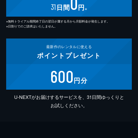
0
31
日間
円
※
※無料トライアル期間終了日の翌日が属する月から月額料金が発生します。
※日割りでのご請求はいたしません。
最新作の
レンタルに使える
ポイント
プレゼント
600
円分
U-NEXTがお届けするサービスを、31日間ゆっくりと
お試しください。