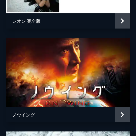
脚本
ケヴィン・ブロドビン
フランク・カペロ
レオン 完全版
原作
ジェイミー・デラノ
ガース・エニス
音楽
ブライアン・タイラー
クラウス・バデルト
製作
ロレンツォ・ディボナヴェンチュラ
アキヴァ・ゴールズマン
ベンジャミン・メルニカー
ローレン・シュラー・ドナー
ノウイング
アーウィン・ストフ
マイケル・Ｅ・ウスラン