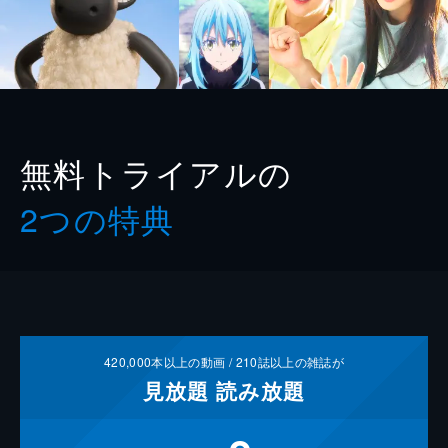
無料トライアルの
2つの特典
420,000
本以上の動画 /
210
誌以上の雑誌が
見放題
読み放題