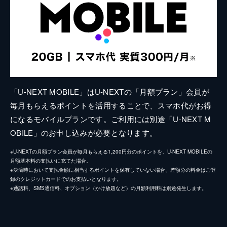
「U-NEXT MOBILE」はU-NEXTの「月額プラン」会員が
毎月もらえるポイントを活用することで、スマホ代がお得
になるモバイルプランです。ご利用には別途「U-NEXT M
OBILE」のお申し込みが必要となります。
※U-NEXTの月額プラン会員が毎月もらえる1,200円分のポイントを、U-NEXT MOBILEの
月額基本料の支払いに充てた場合。
※決済時において支払金額に相当するポイントを保有していない場合、差額分の料金はご登
録のクレジットカードでのお支払いとなります。
※通話料、SMS通信料、オプション（かけ放題など）の月額利用料は別途発生します。