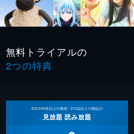
無料トライアルの
2つの特典
420,000
本以上の動画 /
210
誌以上の雑誌が
見放題
読み放題