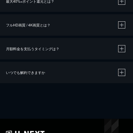
最大40%
ポイント還元とは？
※
※
作品によって必要なポイントが異なります。
フルHD画質 / 4K画質とは？
月額料金を支払うタイミングは？
※
40％ポイント還元の対象は、クレジットカード決済による作品の購入 / レンタルです。
※
iOSアプリのUコイン決済による作品の購入 / レンタルは、20％のポイント還元です。
※
還元の対象外となる決済方法や商品があります。くわしくは
こちら
をご確認ください。
いつでも解約できますか
こちら