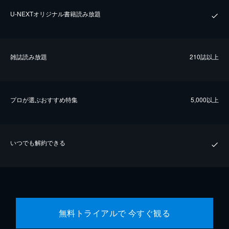
U-NEXTオリジナル書籍読み放題
雑誌読み放題
210誌以上
プロが選ぶおすすめ特集
5,000以上
いつでも解約できる
無料トライアルで 今すぐ観る