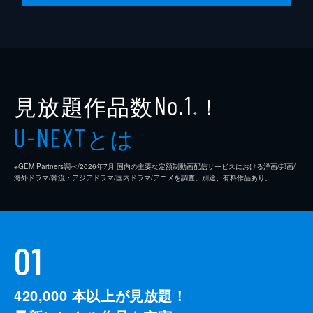
見放題作品数
！
No.1
※
とは
U-NEXT
※GEM Partners調べ/2026年7⽉ 国内の主要な定額制動画配信サービスにおける洋画/邦画/
海外ドラマ/韓流・アジアドラマ/国内ドラマ/アニメを調査。別途、有料作品あり。
01
420,000
本以上が見放題！