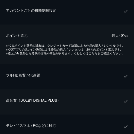
アカウントごとの機能制限設定
ポイント還元
最⼤40%
※
※
40％ポイント還元の対象は、クレジットカード決済による作品の購入 / レンタルです。
※
iOSアプリのUコイン決済による作品の購入 / レンタルは、20％のポイント還元です。
※
還元の対象外となる決済方法や商品があります。くわしくは
こちら
をご確認ください。
フルHD画質 / 4K画質
⾼⾳質（DOLBY DIGITAL PLUS）
テレビ / スマホ / PCなどに対応