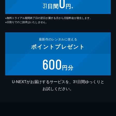
0
31
日間
円
※
※無料トライアル期間終了日の翌日が属する月から月額料金が発生します。
※日割りでのご請求はいたしません。
最新作の
レンタルに使える
ポイント
プレゼント
600
円分
U-NEXTがお届けするサービスを、31日間ゆっくりと
お試しください。