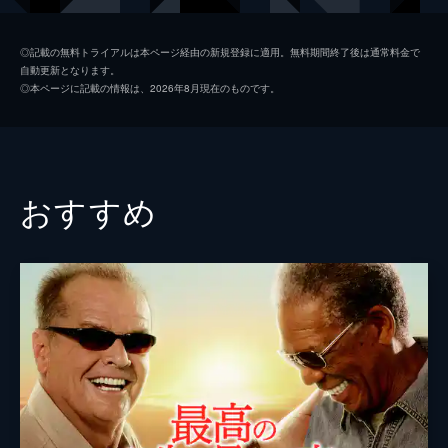
バイオレット
ヘイリー・スタインフェルド
◎記載の無料トライアルは本ページ経由の新規登録に適用。無料期間終了後は通常料金で
自動更新となります。
デイヴ
アダム・レヴィーン
◎本ページに記載の情報は、2026年8月現在のものです。
スティーヴ
ジェームズ・コーデン
サウル
ヤシーン・ベイ
トラブルガム
シーロー・グリーン
おすすめ
ミリアム
キャサリン・キーナー
監督
ジョン・カーニー
脚本
ジョン・カーニー
音楽
グレッグ・アレクサンダー
製作
アンソニー・ブレグマン
トビン・アームブラスト