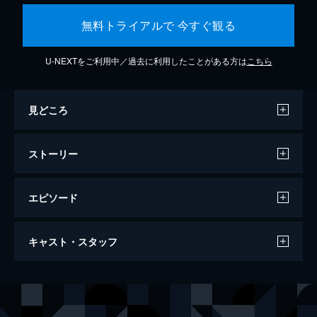
無料トライアルで 今すぐ観る
U-NEXTをご利用中／過去に利用したことがある方は
こちら
見どころ
ストーリー
エピソード
はじまりのうた
キャスト・スタッフ
104分
出演
グレタ
キーラ・ナイトレイ
ダン
マーク・ラファロ