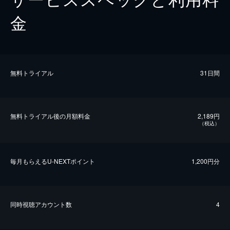
金
無料トライアル
31日間
無料トライアル後の⽉額料金
2,189円
（税込）
毎⽉もらえるU-NEXTポイント
1,200円分
同時視聴アカウント数
4