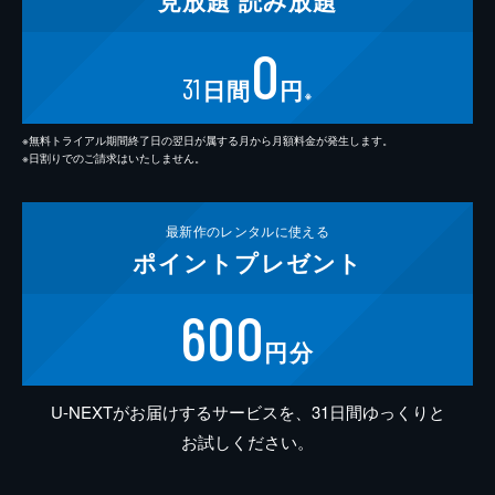
見放題
読み放題
0
31
日間
円
※
※無料トライアル期間終了日の翌日が属する月から月額料金が発生します。
※日割りでのご請求はいたしません。
最新作の
レンタルに使える
ポイント
プレゼント
600
円分
U-NEXTがお届けするサービスを、31日間ゆっくりと
お試しください。