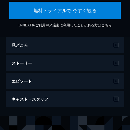
無料トライアルで 今すぐ観る
U-NEXTをご利用中／過去に利用したことがある方は
こちら
見どころ
ストーリー
エピソード
セッション
キャスト・スタッフ
107分
出演
アンドリュー・ニーマン
マイルズ・テラー
テレンス・フレッチャー
Ｊ・Ｋ・シモンズ