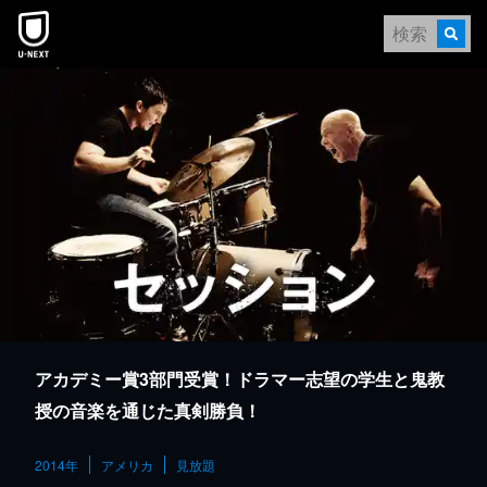
本文へスキップ
アカデミー賞3部門受賞！ドラマー志望の学生と鬼教
授の音楽を通じた真剣勝負！
2014年
アメリカ
見放題