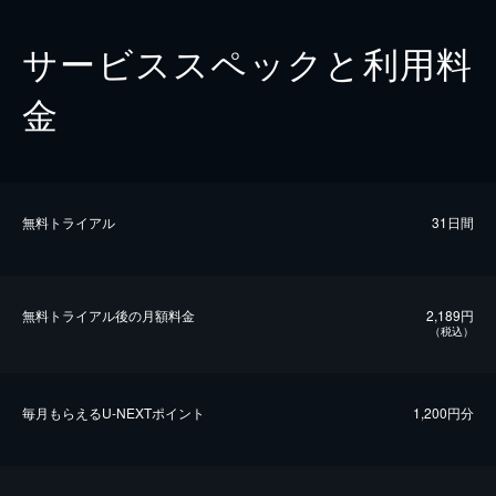
サービススペックと利用料
金
無料トライアル
31日間
無料トライアル後の⽉額料金
2,189円
（税込）
毎⽉もらえるU-NEXTポイント
1,200円分