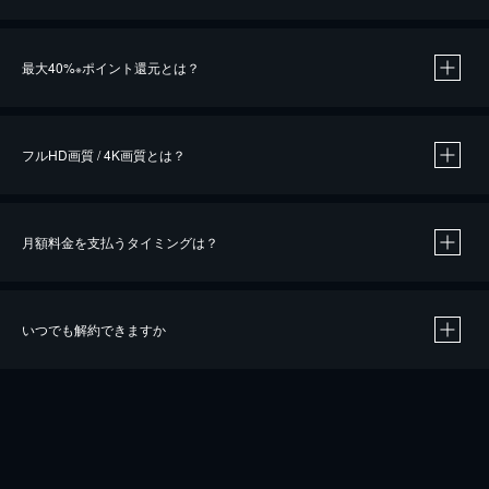
※
最大40%
ポイント還元とは？
※
※
作品によって必要なポイントが異なります。
フルHD画質 / 4K画質とは？
月額料金を支払うタイミングは？
※
40％ポイント還元の対象は、クレジットカード決済による作品の購入 / レンタルです。
※
iOSアプリのUコイン決済による作品の購入 / レンタルは、20％のポイント還元です。
※
還元の対象外となる決済方法や商品があります。くわしくは
こちら
をご確認ください。
いつでも解約できますか
こちら