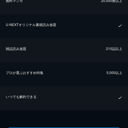
無料マンガ
20,000冊以上
U-NEXTオリジナル書籍読み放題
雑誌読み放題
210誌以上
プロが選ぶおすすめ特集
5,000以上
いつでも解約できる