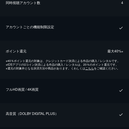
同時視聴アカウント数
4
アカウントごとの機能制限設定
ポイント還元
最⼤40%
※
※
40％ポイント還元の対象は、クレジットカード決済による作品の購入 / レンタルです。
※
iOSアプリのUコイン決済による作品の購入 / レンタルは、20％のポイント還元です。
※
還元の対象外となる決済方法や商品があります。くわしくは
こちら
をご確認ください。
フルHD画質 / 4K画質
⾼⾳質（DOLBY DIGITAL PLUS）