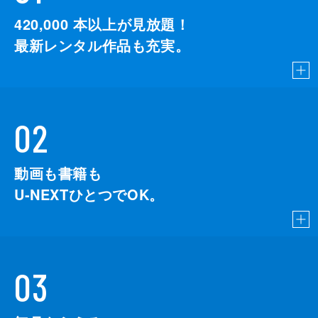
監督
デイミアン・チャゼル
420,000
本以上が見放題！
脚本
デイミアン・チャゼル
最新レンタル作品も充実。
音楽
ジャスティン・ハーウィッツ
製作
ジェイソン・ブラム
ヘレン・エスタブルック
02
ミシェル・リトヴァク
デヴィッド・ランカスター
動画も書籍も
U-NEXTひとつでOK。
03