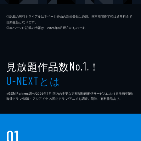
ジム・ニーマン
ポール・ライザー
◎記載の無料トライアルは本ページ経由の新規登録に適用。無料期間終了後は通常料金で
自動更新となります。
ニコル
メリッサ・ブノワ
◎本ページに記載の情報は、2026年8月現在のものです。
ライアン・コノリー
オースティン・ストウェル
カール・タナー
ネイト・ラング
クリス・マルケイ
見放題作品数
！
No.1
※
デイモン・ガプトン
とは
U-NEXT
スアンヌ・スポーク
※GEM Partners調べ/2026年7⽉ 国内の主要な定額制動画配信サービスにおける洋画/邦画/
マックス・カッシュ
海外ドラマ/韓流・アジアドラマ/国内ドラマ/アニメを調査。別途、有料作品あり。
チャーリー・イアン
ジェイソン・ブレア
01
カヴィタ・パティル