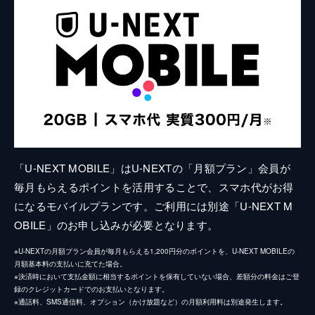
「U-NEXT MOBILE」はU-NEXTの「月額プラン」会員が
毎月もらえるポイントを活用することで、スマホ代がお得
になるモバイルプランです。ご利用には別途「U-NEXT M
OBILE」のお申し込みが必要となります。
※U-NEXTの月額プラン会員が毎月もらえる1,200円分のポイントを、U-NEXT MOBILEの
月額基本料の支払いに充てた場合。
※決済時において支払金額に相当するポイントを保有していない場合、差額分の料金はご登
録のクレジットカードでのお支払いとなります。
※通話料、SMS通信料、オプション（かけ放題など）の月額利用料は別途発生します。