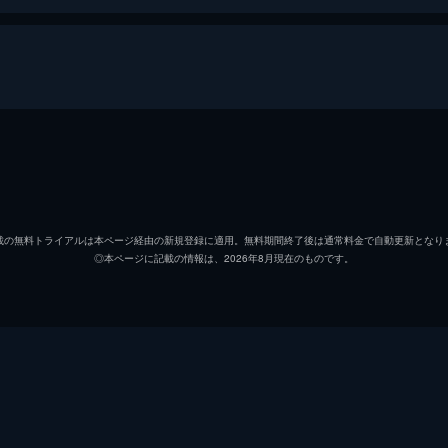
アンドリュー・ニーマン
マイル
テレンス・フレッチャー
Ｊ・Ｋ
載の無料トライアルは本ページ経由の新規登録に適用。無料期間終了後は通常料金で自動更新となり
◎本ページに記載の情報は、2026年8月現在のものです。
ジム・ニーマン
ポール
ニコル
メリッ
ライアン・コノリー
オース
カール・タナー
ネイト