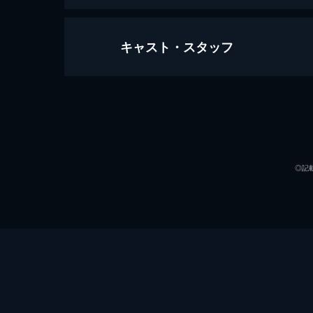
キャスト・スタッフ
セッション
107分
出演
◎記