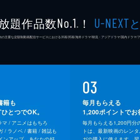
放題作品数
！
No.1
U-NEXT
※
26年7⽉ 国内の主要な定額制動画配信サービスにおける洋画/邦画/海外ドラマ/韓流・アジアドラマ/国内ドラ
03
書籍も
毎月もらえる
XTひとつでOK。
1,200
ポイントでお
ドラマ / アニメはもちろ
毎月もらえる1,200円分
/ ラノベ / 書籍 / 雑誌も
トは、最新映画のレンタ
インアップ。あなたの好
ガの購入に使えます。翌