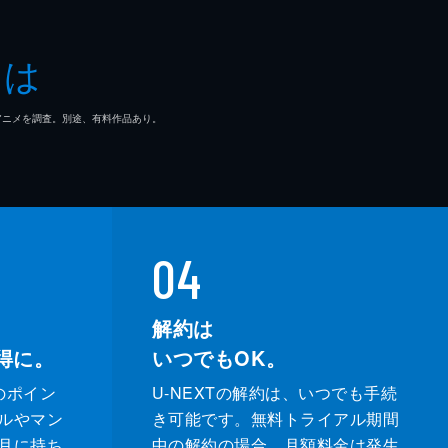
とは
マ/アニメを調査。別途、有料作品あり。
04
解約は
得に。
いつでもOK。
のポイン
U-NEXTの解約は、いつでも手続
ルやマン
き可能です。無料トライアル期間
月に持ち
中の解約の場合、月額料金は発生