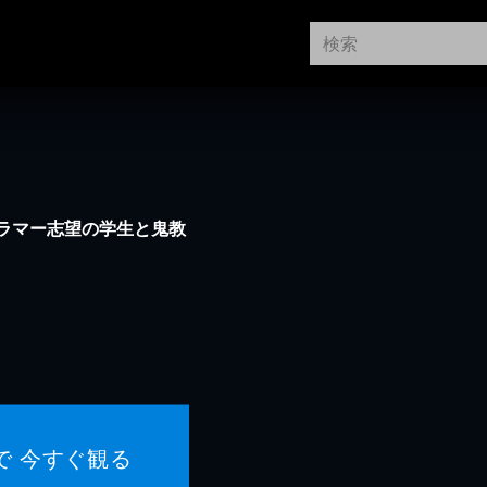
ラマー志望の学生と鬼教
！
で 今すぐ観る