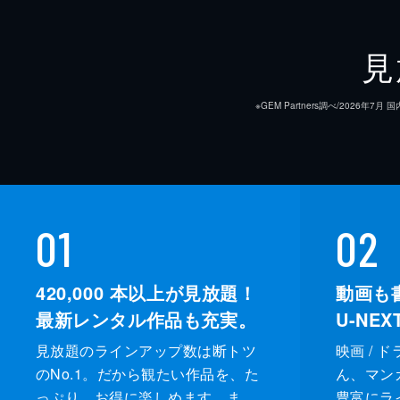
見
※GEM Partners調べ/20
01
02
420,000
本以上が見放題！
動画も
最新レンタル作品も充実。
U-NE
見放題のラインアップ数は断トツ
映画 / 
のNo.1。だから観たい作品を、た
ん、マンガ 
っぷり、お得に楽しめます。ま
豊富にラ