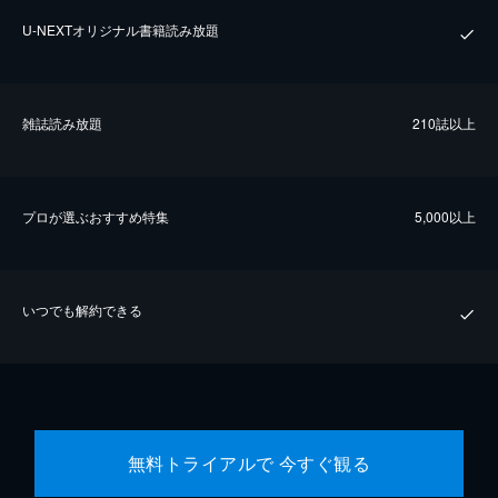
U-NEXTオリジナル書籍読み放題
雑誌読み放題
210誌以上
プロが選ぶおすすめ特集
5,000以上
いつでも解約できる
無料トライアルで 今すぐ観る