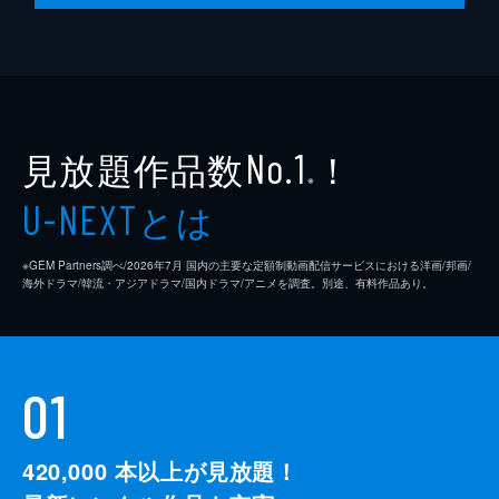
見放題作品数
！
No.1
※
とは
U-NEXT
※GEM Partners調べ/2026年7⽉ 国内の主要な定額制動画配信サービスにおける洋画/邦画/
海外ドラマ/韓流・アジアドラマ/国内ドラマ/アニメを調査。別途、有料作品あり。
01
420,000
本以上が見放題！