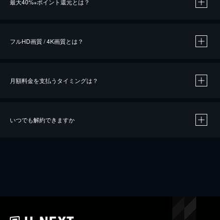
最大40%
ポイント還元とは？
※
※
作品によって必要なポイントが異なります。
フルHD画質 / 4K画質とは？
月額料金を支払うタイミングは？
※
40％ポイント還元の対象は、クレジットカード決済による作品の購入 / レンタルです。
※
iOSアプリのUコイン決済による作品の購入 / レンタルは、20％のポイント還元です。
※
還元の対象外となる決済方法や商品があります。くわしくは
こちら
をご確認ください。
いつでも解約できますか
こちら