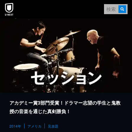
本文へスキップ
アカデミー賞3部門受賞！ドラマー志望の学生と鬼教
授の音楽を通じた真剣勝負！
2014年
アメリカ
見放題