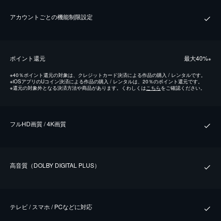
アカウントごとの機能制限設定
ポイント還元
最⼤40%
※
※
40％ポイント還元の対象は、クレジットカード決済による作品の購入 / レンタルです。
※
iOSアプリのUコイン決済による作品の購入 / レンタルは、20％のポイント還元です。
※
還元の対象外となる決済方法や商品があります。くわしくは
こちら
をご確認ください。
フルHD画質 / 4K画質
⾼⾳質（DOLBY DIGITAL PLUS）
テレビ / スマホ / PCなどに対応