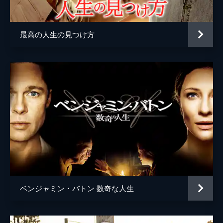
監督
デイミアン・チャゼル
脚本
デイミアン・チャゼル
最高の人生の見つけ方
音楽
ジャスティン・ハーウィッツ
製作
ジェイソン・ブラム
ヘレン・エスタブルック
ミシェル・リトヴァク
デヴィッド・ランカスター
ベンジャミン・バトン 数奇な人生