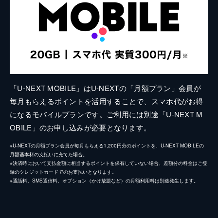
「U-NEXT MOBILE」はU-NEXTの「月額プラン」会員が
毎月もらえるポイントを活用することで、スマホ代がお得
になるモバイルプランです。ご利用には別途「U-NEXT M
OBILE」のお申し込みが必要となります。
※U-NEXTの月額プラン会員が毎月もらえる1,200円分のポイントを、U-NEXT MOBILEの
月額基本料の支払いに充てた場合。
※決済時において支払金額に相当するポイントを保有していない場合、差額分の料金はご登
録のクレジットカードでのお支払いとなります。
※通話料、SMS通信料、オプション（かけ放題など）の月額利用料は別途発生します。