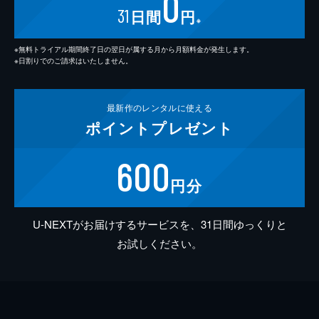
0
31
日間
円
※
※無料トライアル期間終了日の翌日が属する月から月額料金が発生します。
※日割りでのご請求はいたしません。
最新作の
レンタルに使える
ポイント
プレゼント
600
円分
U-NEXTがお届けするサービスを、31日間ゆっくりと
お試しください。