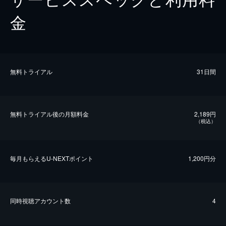
金
無料トライアル
31日間
無料トライアル後の⽉額料金
2,189円
（税込）
毎⽉もらえるU-NEXTポイント
1,200円分
同時視聴アカウント数
4