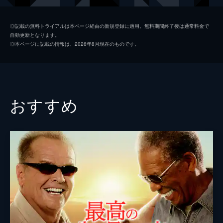
ジム・ニーマン
ポール・ライザー
◎記載の無料トライアルは本ページ経由の新規登録に適用。無料期間終了後は通常料金で
自動更新となります。
ニコル
メリッサ・ブノワ
◎本ページに記載の情報は、2026年8月現在のものです。
ライアン・コノリー
オースティン・ストウェル
カール・タナー
ネイト・ラング
クリス・マルケイ
おすすめ
デイモン・ガプトン
スアンヌ・スポーク
マックス・カッシュ
チャーリー・イアン
ジェイソン・ブレア
カヴィタ・パティル