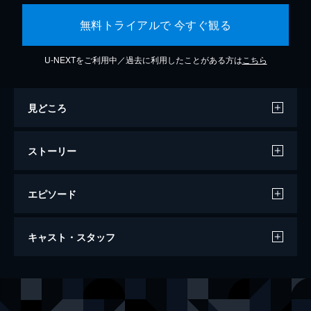
無料トライアルで 今すぐ観る
U-NEXTをご利用中／過去に利用したことがある方は
こちら
見どころ
ストーリー
エピソード
セッション
キャスト・スタッフ
107分
出演
アンドリュー・ニーマン
マイルズ・テラー
テレンス・フレッチャー
Ｊ・Ｋ・シモンズ