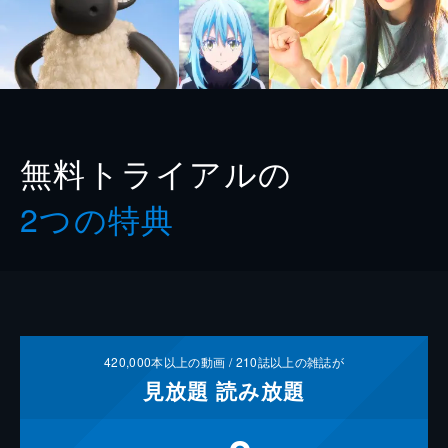
無料トライアルの
2つの特典
420,000
本以上の動画 /
210
誌以上の雑誌が
見放題
読み放題