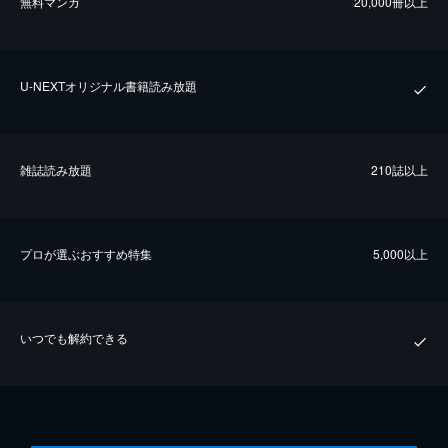
無料マンガ
20,000冊以上
U-NEXTオリジナル書籍読み放題
雑誌読み放題
210誌以上
プロが選ぶおすすめ特集
5,000以上
いつでも解約できる