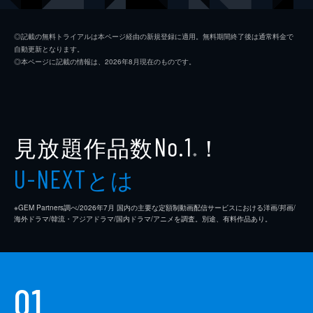
ジム・ニーマン
ポール・ライザー
◎記載の無料トライアルは本ページ経由の新規登録に適用。無料期間終了後は通常料金で
自動更新となります。
ニコル
メリッサ・ブノワ
◎本ページに記載の情報は、2026年8月現在のものです。
ライアン・コノリー
オースティン・ストウェル
カール・タナー
ネイト・ラング
クリス・マルケイ
見放題作品数
！
No.1
※
デイモン・ガプトン
とは
U-NEXT
スアンヌ・スポーク
※GEM Partners調べ/2026年7⽉ 国内の主要な定額制動画配信サービスにおける洋画/邦画/
マックス・カッシュ
海外ドラマ/韓流・アジアドラマ/国内ドラマ/アニメを調査。別途、有料作品あり。
チャーリー・イアン
ジェイソン・ブレア
01
カヴィタ・パティル