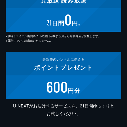
見放題
読み放題
0
31
日間
円
※
※無料トライアル期間終了日の翌日が属する月から月額料金が発生します。
※日割りでのご請求はいたしません。
最新作の
レンタルに使える
ポイント
プレゼント
600
円分
U-NEXTがお届けするサービスを、31日間ゆっくりと
お試しください。