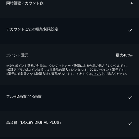
同時視聴アカウント数
4
アカウントごとの機能制限設定
ポイント還元
最⼤40%
※
※
40％ポイント還元の対象は、クレジットカード決済による作品の購入 / レンタルです。
※
iOSアプリのUコイン決済による作品の購入 / レンタルは、20％のポイント還元です。
※
還元の対象外となる決済方法や商品があります。くわしくは
こちら
をご確認ください。
フルHD画質 / 4K画質
⾼⾳質（DOLBY DIGITAL PLUS）