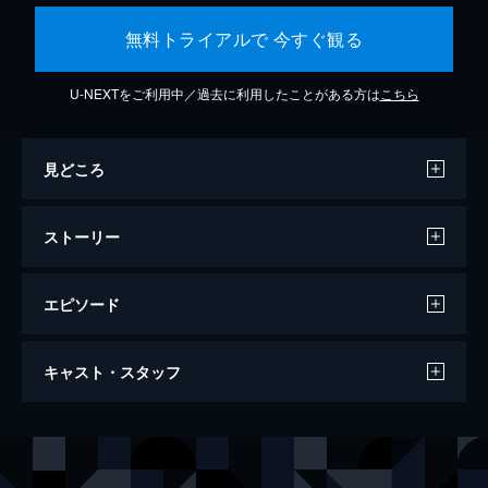
無料トライアルで 今すぐ観る
U-NEXTをご利用中／過去に利用したことがある方は
こちら
見どころ
ストーリー
エピソード
セッション
キャスト・スタッフ
107分
出演
アンドリュー・ニーマン
マイルズ・テラー
テレンス・フレッチャー
Ｊ・Ｋ・シモンズ