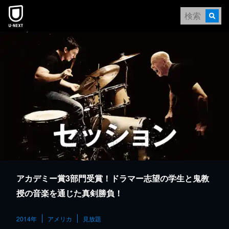
本文へスキップ
アカデミー賞3部門受賞！ドラマー志望の学生と鬼教
授の音楽を通じた真剣勝負！
2014年
アメリカ
見放題