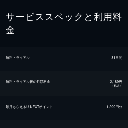
サービススペックと利用料
金
無料トライアル
31日間
無料トライアル後の⽉額料金
2,189円
（税込）
毎⽉もらえるU-NEXTポイント
1,200円分