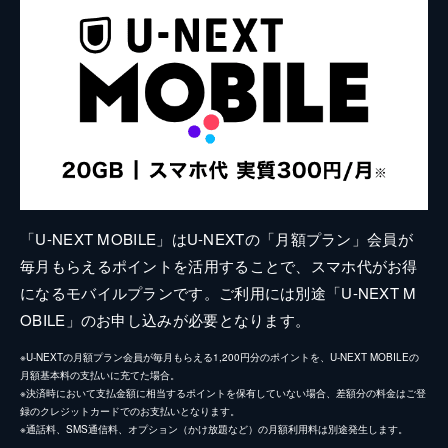
「U-NEXT MOBILE」はU-NEXTの「月額プラン」会員が
毎月もらえるポイントを活用することで、スマホ代がお得
になるモバイルプランです。ご利用には別途「U-NEXT M
OBILE」のお申し込みが必要となります。
※U-NEXTの月額プラン会員が毎月もらえる1,200円分のポイントを、U-NEXT MOBILEの
月額基本料の支払いに充てた場合。
※決済時において支払金額に相当するポイントを保有していない場合、差額分の料金はご登
録のクレジットカードでのお支払いとなります。
※通話料、SMS通信料、オプション（かけ放題など）の月額利用料は別途発生します。