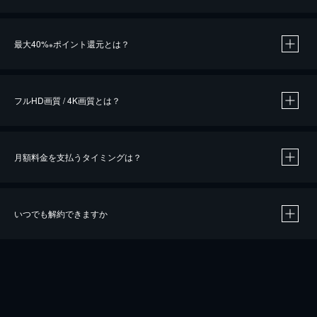
※
最大40%
ポイント還元とは？
※
※
作品によって必要なポイントが異なります。
フルHD画質 / 4K画質とは？
月額料金を支払うタイミングは？
※
40％ポイント還元の対象は、クレジットカード決済による作品の購入 / レンタルです。
※
iOSアプリのUコイン決済による作品の購入 / レンタルは、20％のポイント還元です。
※
還元の対象外となる決済方法や商品があります。くわしくは
こちら
をご確認ください。
いつでも解約できますか
こちら