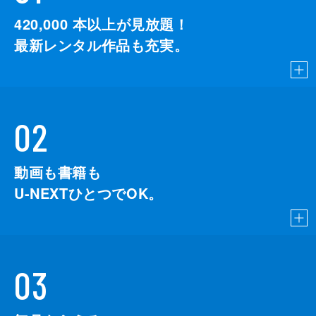
監督
デイミアン・チャゼル
420,000
本以上が見放題！
脚本
デイミアン・チャゼル
最新レンタル作品も充実。
音楽
ジャスティン・ハーウィッツ
製作
ジェイソン・ブラム
ヘレン・エスタブルック
02
ミシェル・リトヴァク
デヴィッド・ランカスター
動画も書籍も
U-NEXTひとつでOK。
03