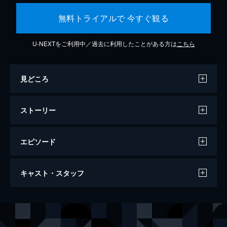
無料トライアルで 今すぐ観る
U-NEXTをご利用中／過去に利用したことがある方は
こちら
見どころ
ストーリー
エピソード
セッション
キャスト・スタッフ
107分
出演
アンドリュー・ニーマン
マイルズ・テラー
テレンス・フレッチャー
Ｊ・Ｋ・シモンズ