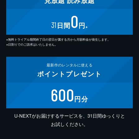
見放題
読み放題
0
31
日間
円
※
※無料トライアル期間終了日の翌日が属する月から月額料金が発生します。
※日割りでのご請求はいたしません。
最新作の
レンタルに使える
ポイント
プレゼント
600
円分
U-NEXTがお届けするサービスを、31日間ゆっくりと
お試しください。