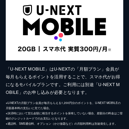
「U-NEXT MOBILE」はU-NEXTの「月額プラン」会員が
毎月もらえるポイントを活用することで、スマホ代がお得
になるモバイルプランです。ご利用には別途「U-NEXT M
OBILE」のお申し込みが必要となります。
※U-NEXTの月額プラン会員が毎月もらえる1,200円分のポイントを、U-NEXT MOBILEの
月額基本料の支払いに充てた場合。
※決済時において支払金額に相当するポイントを保有していない場合、差額分の料金はご登
録のクレジットカードでのお支払いとなります。
※通話料、SMS通信料、オプション（かけ放題など）の月額利用料は別途発生します。