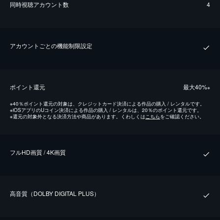
同時視聴アカウント数
4
アカウントごとの機能制限設定
ポイント還元
最⼤40%
※
※
40％ポイント還元の対象は、クレジットカード決済による作品の購入 / レンタルです。
※
iOSアプリのUコイン決済による作品の購入 / レンタルは、20％のポイント還元です。
※
還元の対象外となる決済方法や商品があります。くわしくは
こちら
をご確認ください。
フルHD画質 / 4K画質
⾼⾳質（DOLBY DIGITAL PLUS）