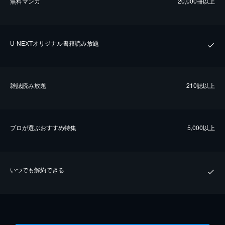
無料マンガ
20,000冊以上
U-NEXTオリジナル書籍読み放題
雑誌読み放題
210誌以上
プロが選ぶおすすめ特集
5,000以上
いつでも解約できる