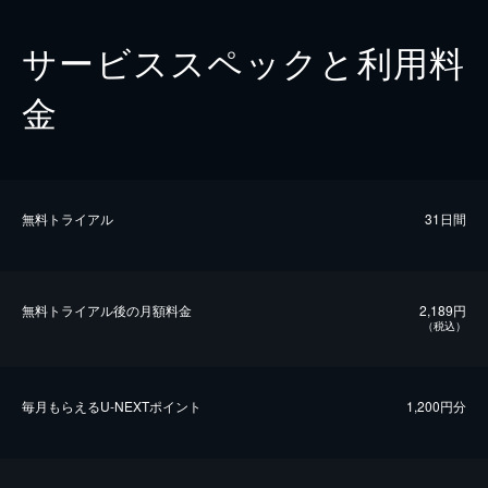
サービススペックと利用料
金
無料トライアル
31日間
無料トライアル後の⽉額料金
2,189円
（税込）
毎⽉もらえるU-NEXTポイント
1,200円分