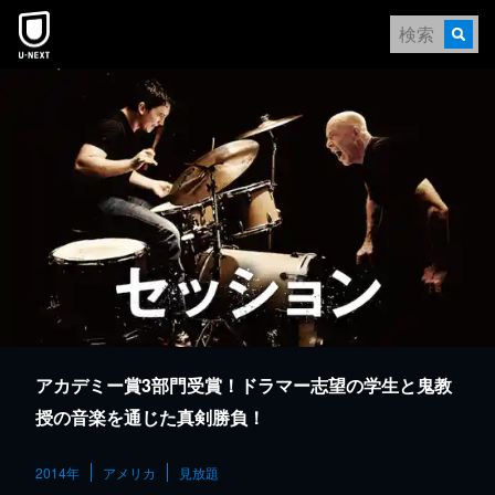
本文へスキップ
アカデミー賞3部門受賞！ドラマー志望の学生と鬼教
授の音楽を通じた真剣勝負！
2014年
アメリカ
見放題