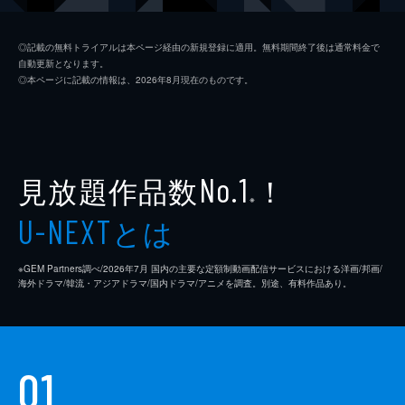
ジム・ニーマン
ポール・ライザー
◎記載の無料トライアルは本ページ経由の新規登録に適用。無料期間終了後は通常料金で
自動更新となります。
ニコル
メリッサ・ブノワ
◎本ページに記載の情報は、2026年8月現在のものです。
ライアン・コノリー
オースティン・ストウェル
カール・タナー
ネイト・ラング
クリス・マルケイ
見放題作品数
！
No.1
※
デイモン・ガプトン
とは
U-NEXT
スアンヌ・スポーク
※GEM Partners調べ/2026年7⽉ 国内の主要な定額制動画配信サービスにおける洋画/邦画/
マックス・カッシュ
海外ドラマ/韓流・アジアドラマ/国内ドラマ/アニメを調査。別途、有料作品あり。
チャーリー・イアン
ジェイソン・ブレア
01
カヴィタ・パティル