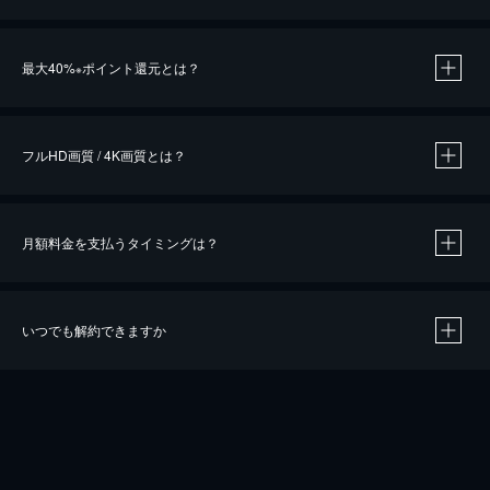
※
最大40%
ポイント還元とは？
※
※
作品によって必要なポイントが異なります。
フルHD画質 / 4K画質とは？
月額料金を支払うタイミングは？
※
40％ポイント還元の対象は、クレジットカード決済による作品の購入 / レンタルです。
※
iOSアプリのUコイン決済による作品の購入 / レンタルは、20％のポイント還元です。
※
還元の対象外となる決済方法や商品があります。くわしくは
こちら
をご確認ください。
いつでも解約できますか
こちら