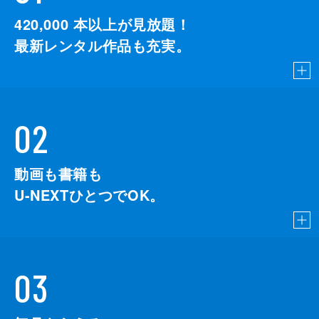
監督
デイミアン・チャゼル
420,000
本以上が見放題！
脚本
デイミアン・チャゼル
最新レンタル作品も充実。
音楽
ジャスティン・ハーウィッツ
製作
ジェイソン・ブラム
ヘレン・エスタブルック
02
ミシェル・リトヴァク
デヴィッド・ランカスター
動画も書籍も
U-NEXTひとつでOK。
03