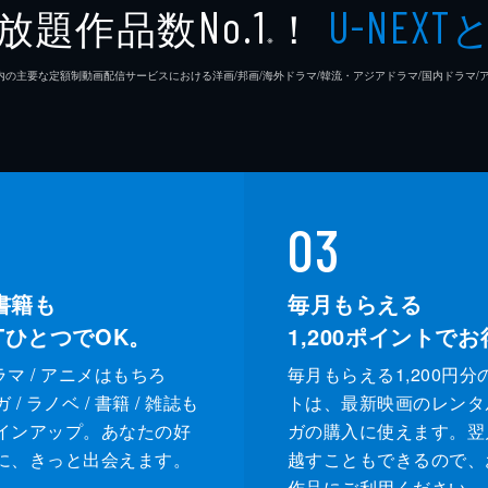
放題作品数
！
No.1
U-NEXT
クリス
※
26年7⽉ 国内の主要な定額制動画配信サービスにおける洋画/邦画/海外ドラマ/韓流・アジアドラマ/国内ドラ
デイモ
スアン
マック
03
チャー
書籍も
毎月もらえる
ジェイ
XTひとつでOK。
1,200
ポイントでお
カヴィ
ドラマ / アニメはもちろ
毎月もらえる1,200円分
/ ラノベ / 書籍 / 雑誌も
トは、最新映画のレンタ
デイミ
インアップ。あなたの好
ガの購入に使えます。翌
に、きっと出会えます。
越すこともできるので、
デイミ
作品にご利用ください。