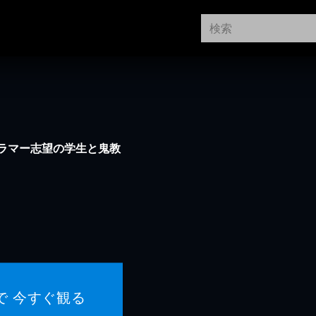
ラマー志望の学生と鬼教
！
で 今すぐ観る