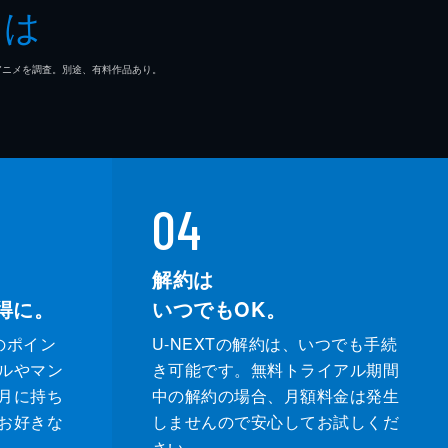
とは
・マルケイ
マ/アニメを調査。別途、有料作品あり。
ン・ガプトン
ヌ・スポーク
ス・カッシュ
04
リー・イアン
解約は
ソン・ブレア
得に。
いつでもOK。
タ・パティル
のポイン
U-NEXTの解約は、いつでも手続
ルやマン
き可能です。無料トライアル期間
アン・チャゼル
月に持ち
中の解約の場合、月額料金は発生
お好きな
しませんので安心してお試しくだ
アン・チャゼル
さい。