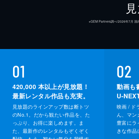
見
※GEM Partners調べ/20
01
02
420,000
本以上が見放題！
動画も
最新レンタル作品も充実。
U-NE
見放題のラインアップ数は断トツ
映画 / 
のNo.1。だから観たい作品を、た
ん、マンガ 
監督
っぷり、お得に楽しめます。ま
豊富にラ
た、最新作のレンタルもぞくぞく
きな作品
脚本
配信。もう、観たい気分を我慢す