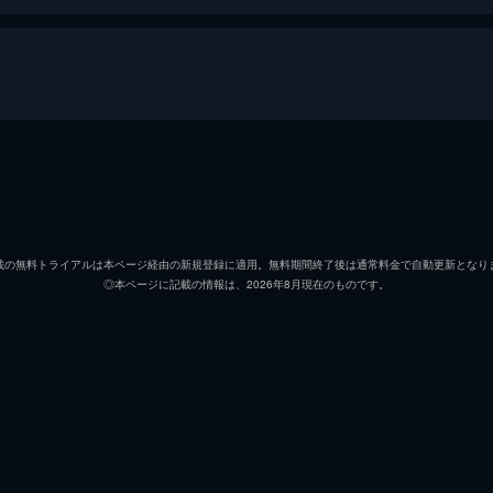
アンドリュー・ニーマン
マイル
テレンス・フレッチャー
Ｊ・Ｋ
載の無料トライアルは本ページ経由の新規登録に適用。無料期間終了後は通常料金で自動更新となり
◎本ページに記載の情報は、2026年8月現在のものです。
ジム・ニーマン
ポール
ニコル
メリッ
ライアン・コノリー
オース
カール・タナー
ネイト