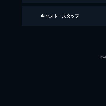
キャスト・スタッフ
セッション
107分
出演
◎記