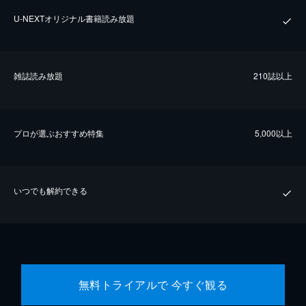
U-NEXTオリジナル書籍読み放題
雑誌読み放題
210誌以上
プロが選ぶおすすめ特集
5,000以上
いつでも解約できる
無料トライアルで 今すぐ観る