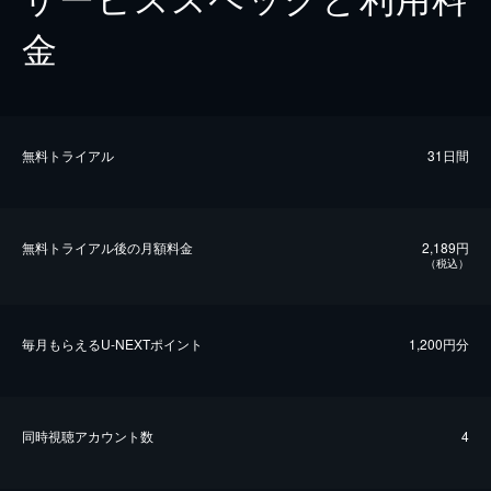
金
無料トライアル
31日間
無料トライアル後の⽉額料金
2,189円
（税込）
毎⽉もらえるU-NEXTポイント
1,200円分
同時視聴アカウント数
4