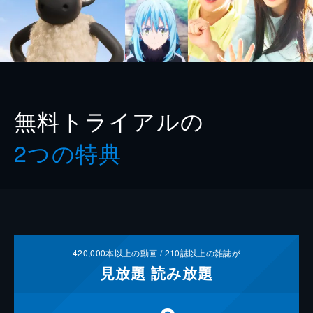
無料トライアルの
2つの特典
420,000
本以上の動画 /
210
誌以上の雑誌が
見放題
読み放題