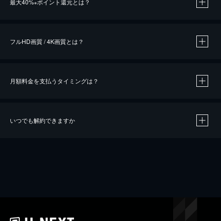
最大40%
ポイント還元とは？
※
※
作品によって必要なポイントが異なります。
フルHD画質 / 4K画質とは？
月額料金を支払うタイミングは？
※
40％ポイント還元の対象は、クレジットカード決済による作品の購入 / レンタルです。
※
iOSアプリのUコイン決済による作品の購入 / レンタルは、20％のポイント還元です。
※
還元の対象外となる決済方法や商品があります。くわしくは
こちら
をご確認ください。
いつでも解約できますか
こちら