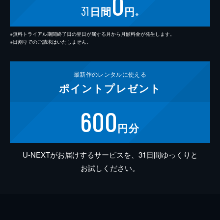
0
31
日間
円
※
※無料トライアル期間終了日の翌日が属する月から月額料金が発生します。
※日割りでのご請求はいたしません。
最新作の
レンタルに使える
ポイント
プレゼント
600
円分
U-NEXTがお届けするサービスを、31日間ゆっくりと
お試しください。