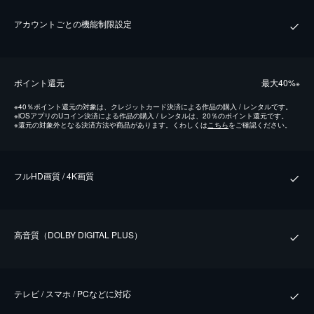
アカウントごとの機能制限設定
ポイント還元
最⼤40%
※
※
40％ポイント還元の対象は、クレジットカード決済による作品の購入 / レンタルです。
※
iOSアプリのUコイン決済による作品の購入 / レンタルは、20％のポイント還元です。
※
還元の対象外となる決済方法や商品があります。くわしくは
こちら
をご確認ください。
フルHD画質 / 4K画質
⾼⾳質（DOLBY DIGITAL PLUS）
テレビ / スマホ / PCなどに対応