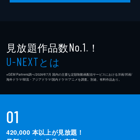
見放題作品数
！
No.1
※
とは
U-NEXT
※GEM Partners調べ/2026年7⽉ 国内の主要な定額制動画配信サービスにおける洋画/邦画/
海外ドラマ/韓流・アジアドラマ/国内ドラマ/アニメを調査。別途、有料作品あり。
01
420,000
本以上が見放題！