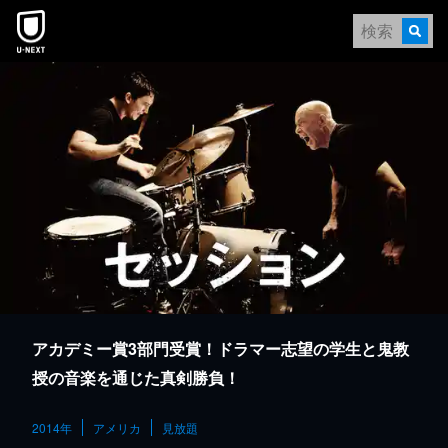
本文へスキップ
アカデミー賞3部門受賞！ドラマー志望の学生と鬼教
授の音楽を通じた真剣勝負！
2014年
アメリカ
見放題