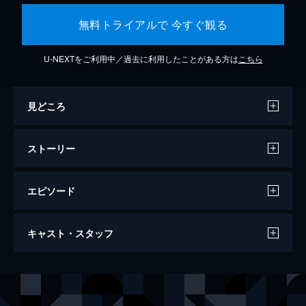
無料トライアルで 今すぐ観る
U-NEXTをご利用中／過去に利用したことがある方は
こちら
見どころ
ストーリー
エピソード
セッション
キャスト・スタッフ
107分
出演
アンドリュー・ニーマン
マイルズ・テラー
テレンス・フレッチャー
Ｊ・Ｋ・シモンズ