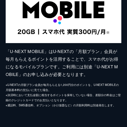
「U-NEXT MOBILE」はU-NEXTの「月額プラン」会員が
毎月もらえるポイントを活用することで、スマホ代がお得
になるモバイルプランです。ご利用には別途「U-NEXT M
OBILE」のお申し込みが必要となります。
※U-NEXTの月額プラン会員が毎月もらえる1,200円分のポイントを、U-NEXT MOBILEの
月額基本料の支払いに充てた場合。
※決済時において支払金額に相当するポイントを保有していない場合、差額分の料金はご登
録のクレジットカードでのお支払いとなります。
※通話料、SMS通信料、オプション（かけ放題など）の月額利用料は別途発生します。