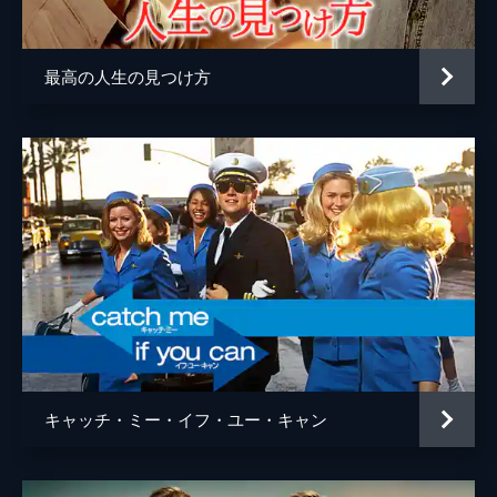
監督
デイミアン・チャゼル
脚本
デイミアン・チャゼル
最高の人生の見つけ方
音楽
ジャスティン・ハーウィッツ
製作
ジェイソン・ブラム
ヘレン・エスタブルック
ミシェル・リトヴァク
デヴィッド・ランカスター
キャッチ・ミー・イフ・ユー・キャン