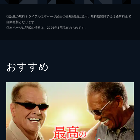
ジム・ニーマン
ポール・ライザー
◎記載の無料トライアルは本ページ経由の新規登録に適用。無料期間終了後は通常料金で
自動更新となります。
ニコル
メリッサ・ブノワ
◎本ページに記載の情報は、2026年8月現在のものです。
ライアン・コノリー
オースティン・ストウェル
カール・タナー
ネイト・ラング
クリス・マルケイ
おすすめ
デイモン・ガプトン
スアンヌ・スポーク
マックス・カッシュ
チャーリー・イアン
ジェイソン・ブレア
カヴィタ・パティル