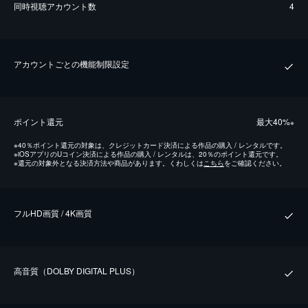
同時視聴アカウント数
4
アカウントごとの機能制限設定
ポイント還元
最⼤40%
※
※
40％ポイント還元の対象は、クレジットカード決済による作品の購入 / レンタルです。
※
iOSアプリのUコイン決済による作品の購入 / レンタルは、20％のポイント還元です。
※
還元の対象外となる決済方法や商品があります。くわしくは
こちら
をご確認ください。
フルHD画質 / 4K画質
⾼⾳質（DOLBY DIGITAL PLUS）