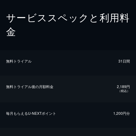
サービススペックと利用料
金
無料トライアル
31日間
無料トライアル後の⽉額料金
2,189円
（税込）
毎⽉もらえるU-NEXTポイント
1,200円分