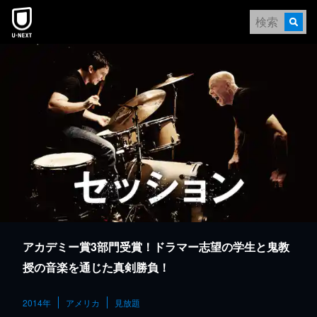
本文へスキップ
アカデミー賞3部門受賞！ドラマー志望の学生と鬼教
授の音楽を通じた真剣勝負！
2014年
アメリカ
見放題