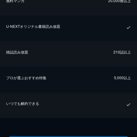
無料マンガ
20,000冊以上
U-NEXTオリジナル書籍読み放題
雑誌読み放題
210誌以上
プロが選ぶおすすめ特集
5,000以上
いつでも解約できる