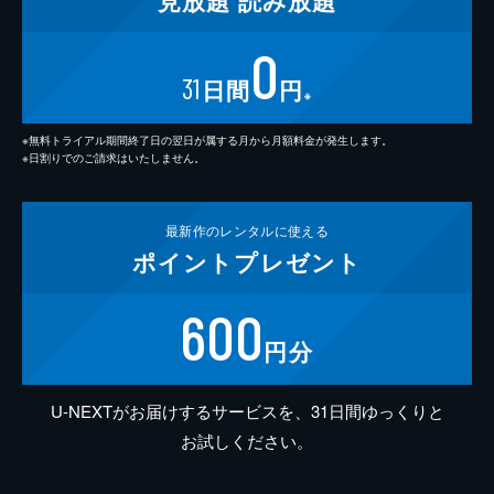
見放題
読み放題
0
31
日間
円
※
※無料トライアル期間終了日の翌日が属する月から月額料金が発生します。
※日割りでのご請求はいたしません。
最新作の
レンタルに使える
ポイント
プレゼント
600
円分
U-NEXTがお届けするサービスを、31日間ゆっくりと
お試しください。