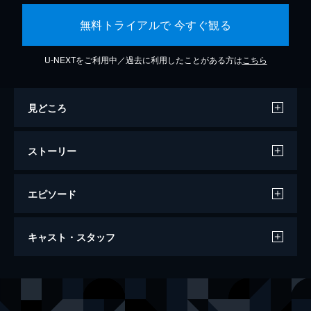
無料トライアルで 今すぐ観る
U-NEXTをご利用中／過去に利用したことがある方は
こちら
見どころ
ストーリー
エピソード
セッション
キャスト・スタッフ
107分
出演
アンドリュー・ニーマン
マイルズ・テラー
テレンス・フレッチャー
Ｊ・Ｋ・シモンズ