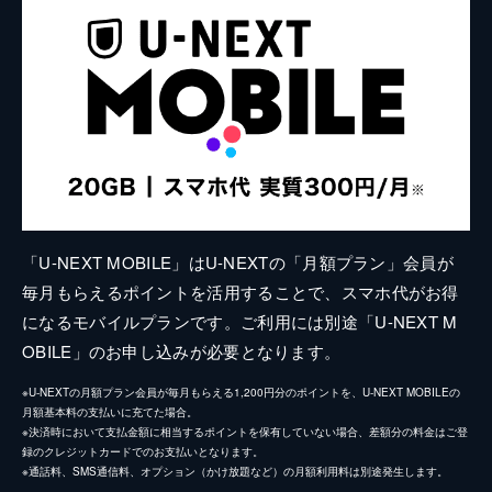
「U-NEXT MOBILE」はU-NEXTの「月額プラン」会員が
毎月もらえるポイントを活用することで、スマホ代がお得
になるモバイルプランです。ご利用には別途「U-NEXT M
OBILE」のお申し込みが必要となります。
※U-NEXTの月額プラン会員が毎月もらえる1,200円分のポイントを、U-NEXT MOBILEの
月額基本料の支払いに充てた場合。
※決済時において支払金額に相当するポイントを保有していない場合、差額分の料金はご登
録のクレジットカードでのお支払いとなります。
※通話料、SMS通信料、オプション（かけ放題など）の月額利用料は別途発生します。