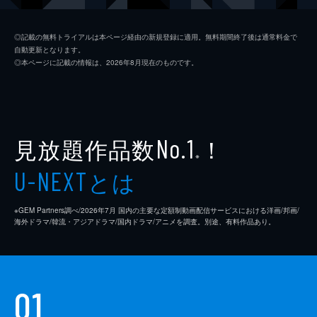
ジム・ニーマン
ポール・ライザー
◎記載の無料トライアルは本ページ経由の新規登録に適用。無料期間終了後は通常料金で
自動更新となります。
ニコル
メリッサ・ブノワ
◎本ページに記載の情報は、2026年8月現在のものです。
ライアン・コノリー
オースティン・ストウェル
カール・タナー
ネイト・ラング
クリス・マルケイ
見放題作品数
！
No.1
※
デイモン・ガプトン
とは
U-NEXT
スアンヌ・スポーク
※GEM Partners調べ/2026年7⽉ 国内の主要な定額制動画配信サービスにおける洋画/邦画/
マックス・カッシュ
海外ドラマ/韓流・アジアドラマ/国内ドラマ/アニメを調査。別途、有料作品あり。
チャーリー・イアン
ジェイソン・ブレア
01
カヴィタ・パティル