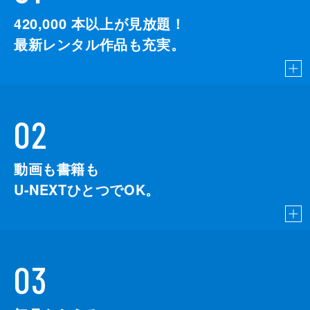
監督
デイミアン・チャゼル
420,000
本以上が見放題！
脚本
デイミアン・チャゼル
最新レンタル作品も充実。
音楽
ジャスティン・ハーウィッツ
製作
ジェイソン・ブラム
ヘレン・エスタブルック
02
ミシェル・リトヴァク
デヴィッド・ランカスター
動画も書籍も
U-NEXTひとつでOK。
03