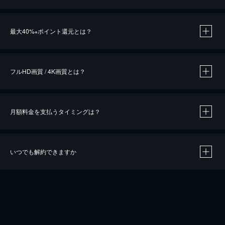
※
最大40%
ポイント還元とは？
※
※
作品によって必要なポイントが異なります。
フルHD画質 / 4K画質とは？
月額料金を支払うタイミングは？
※
40％ポイント還元の対象は、クレジットカード決済による作品の購入 / レンタルです。
※
iOSアプリのUコイン決済による作品の購入 / レンタルは、20％のポイント還元です。
※
還元の対象外となる決済方法や商品があります。くわしくは
こちら
をご確認ください。
いつでも解約できますか
こちら