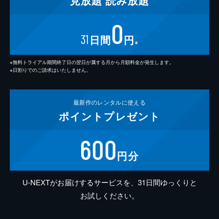
見放題
読み放題
0
31
日間
円
※
※無料トライアル期間終了日の翌日が属する月から月額料金が発生します。
※日割りでのご請求はいたしません。
最新作の
レンタルに使える
ポイント
プレゼント
600
円分
U-NEXTがお届けするサービスを、31日間ゆっくりと
お試しください。