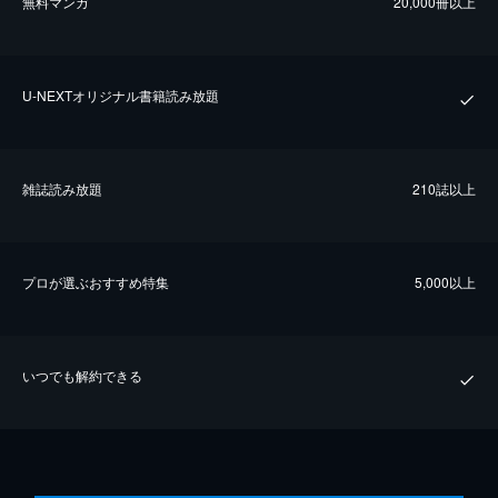
無料マンガ
20,000冊以上
U-NEXTオリジナル書籍読み放題
雑誌読み放題
210誌以上
プロが選ぶおすすめ特集
5,000以上
いつでも解約できる