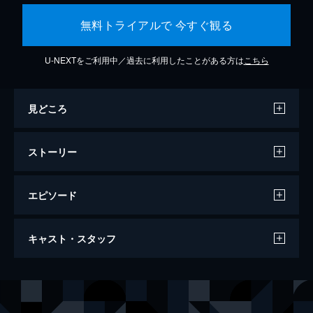
無料トライアルで 今すぐ観る
U-NEXTをご利用中／過去に利用したことがある方は
こちら
見どころ
ストーリー
エピソード
セッション
キャスト・スタッフ
107分
出演
アンドリュー・ニーマン
マイルズ・テラー
テレンス・フレッチャー
Ｊ・Ｋ・シモンズ