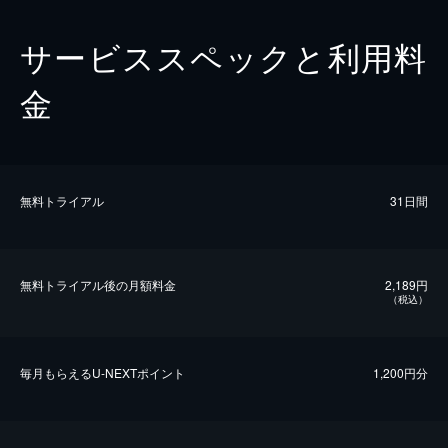
サービススペックと利用料
金
無料トライアル
31日間
無料トライアル後の⽉額料金
2,189円
（税込）
毎⽉もらえるU-NEXTポイント
1,200円分