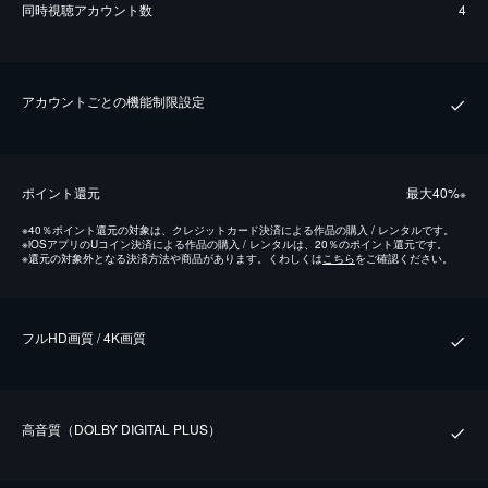
同時視聴アカウント数
4
アカウントごとの機能制限設定
ポイント還元
最⼤40%
※
※
40％ポイント還元の対象は、クレジットカード決済による作品の購入 / レンタルです。
※
iOSアプリのUコイン決済による作品の購入 / レンタルは、20％のポイント還元です。
※
還元の対象外となる決済方法や商品があります。くわしくは
こちら
をご確認ください。
フルHD画質 / 4K画質
⾼⾳質（DOLBY DIGITAL PLUS）