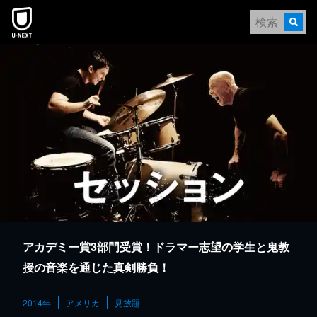
本文へスキップ
アカデミー賞3部門受賞！ドラマー志望の学生と鬼教
授の音楽を通じた真剣勝負！
2014年
アメリカ
見放題