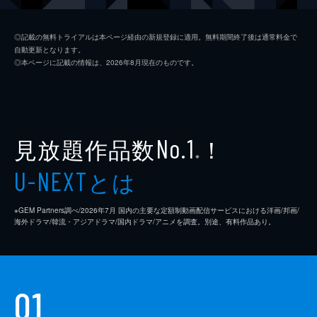
ジム・ニーマン
ポール・ライザー
◎記載の無料トライアルは本ページ経由の新規登録に適用。無料期間終了後は通常料金で
自動更新となります。
ニコル
メリッサ・ブノワ
◎本ページに記載の情報は、2026年8月現在のものです。
ライアン・コノリー
オースティン・ストウェル
カール・タナー
ネイト・ラング
クリス・マルケイ
見放題作品数
！
No.1
※
デイモン・ガプトン
とは
U-NEXT
スアンヌ・スポーク
※GEM Partners調べ/2026年7⽉ 国内の主要な定額制動画配信サービスにおける洋画/邦画/
マックス・カッシュ
海外ドラマ/韓流・アジアドラマ/国内ドラマ/アニメを調査。別途、有料作品あり。
チャーリー・イアン
ジェイソン・ブレア
01
カヴィタ・パティル