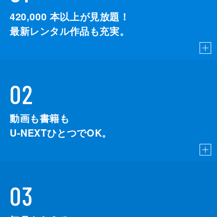
監督
デイミアン・チャゼル
420,000
本以上が見放題！
脚本
デイミアン・チャゼル
最新レンタル作品も充実。
音楽
ジャスティン・ハーウィッツ
製作
ジェイソン・ブラム
ヘレン・エスタブルック
02
ミシェル・リトヴァク
デヴィッド・ランカスター
動画も書籍も
U-NEXTひとつでOK。
03