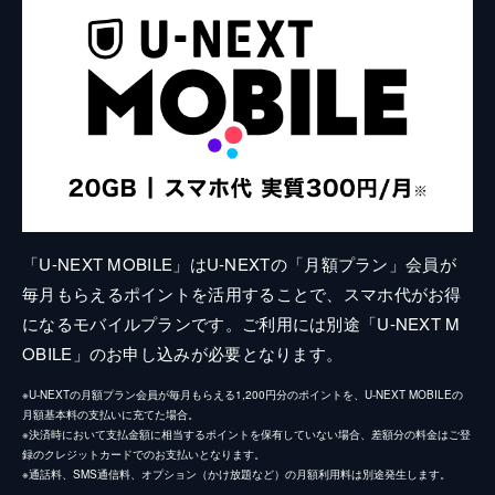
「U-NEXT MOBILE」はU-NEXTの「月額プラン」会員が
毎月もらえるポイントを活用することで、スマホ代がお得
になるモバイルプランです。ご利用には別途「U-NEXT M
OBILE」のお申し込みが必要となります。
※U-NEXTの月額プラン会員が毎月もらえる1,200円分のポイントを、U-NEXT MOBILEの
月額基本料の支払いに充てた場合。
※決済時において支払金額に相当するポイントを保有していない場合、差額分の料金はご登
録のクレジットカードでのお支払いとなります。
※通話料、SMS通信料、オプション（かけ放題など）の月額利用料は別途発生します。