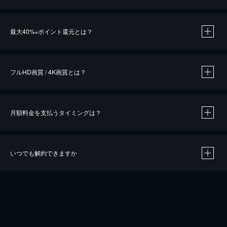
※
最大40%
ポイント還元とは？
※
※
作品によって必要なポイントが異なります。
フルHD画質 / 4K画質とは？
月額料金を支払うタイミングは？
※
40％ポイント還元の対象は、クレジットカード決済による作品の購入 / レンタルです。
※
iOSアプリのUコイン決済による作品の購入 / レンタルは、20％のポイント還元です。
※
還元の対象外となる決済方法や商品があります。くわしくは
こちら
をご確認ください。
いつでも解約できますか
こちら