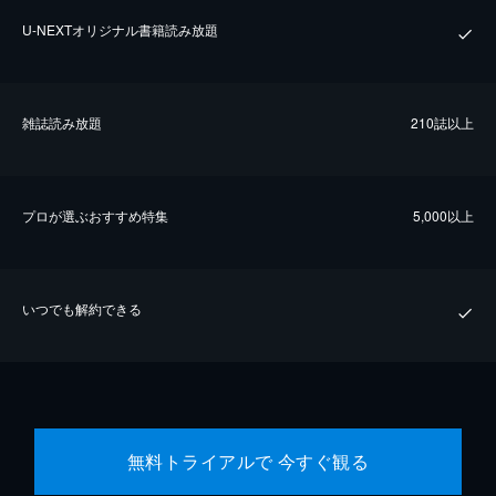
U-NEXTオリジナル書籍読み放題
雑誌読み放題
210誌以上
プロが選ぶおすすめ特集
5,000以上
いつでも解約できる
無料トライアルで 今すぐ観る