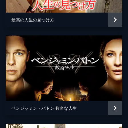
監督
デイミアン・チャゼル
脚本
デイミアン・チャゼル
最高の人生の見つけ方
音楽
ジャスティン・ハーウィッツ
製作
ジェイソン・ブラム
ヘレン・エスタブルック
ミシェル・リトヴァク
デヴィッド・ランカスター
ベンジャミン・バトン 数奇な人生