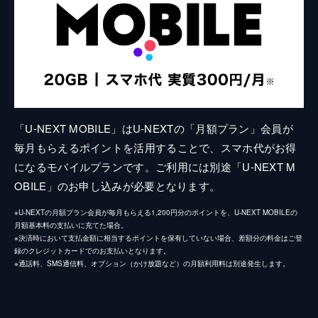
「U-NEXT MOBILE」はU-NEXTの「月額プラン」会員が
毎月もらえるポイントを活用することで、スマホ代がお得
になるモバイルプランです。ご利用には別途「U-NEXT M
OBILE」のお申し込みが必要となります。
※U-NEXTの月額プラン会員が毎月もらえる1,200円分のポイントを、U-NEXT MOBILEの
月額基本料の支払いに充てた場合。
※決済時において支払金額に相当するポイントを保有していない場合、差額分の料金はご登
録のクレジットカードでのお支払いとなります。
※通話料、SMS通信料、オプション（かけ放題など）の月額利用料は別途発生します。