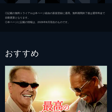
ジム・ニーマン
ポール・ライザー
◎記載の無料トライアルは本ページ経由の新規登録に適用。無料期間終了後は通常料金で
自動更新となります。
ニコル
メリッサ・ブノワ
◎本ページに記載の情報は、2026年8月現在のものです。
ライアン・コノリー
オースティン・ストウェル
カール・タナー
ネイト・ラング
クリス・マルケイ
おすすめ
デイモン・ガプトン
スアンヌ・スポーク
マックス・カッシュ
チャーリー・イアン
ジェイソン・ブレア
カヴィタ・パティル