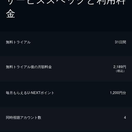
金
無料トライアル
31日間
無料トライアル後の⽉額料金
2,189円
（税込）
毎⽉もらえるU-NEXTポイント
1,200円分
同時視聴アカウント数
4