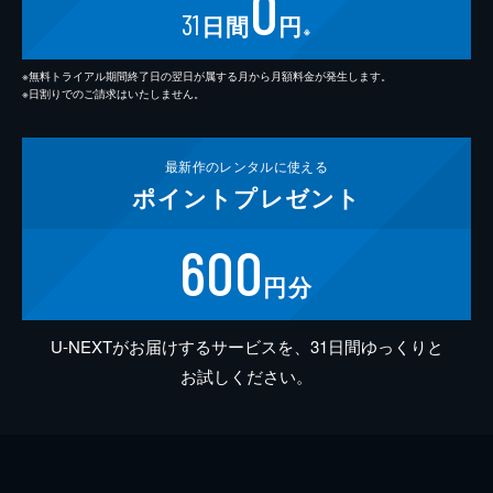
0
31
日間
円
※
※無料トライアル期間終了日の翌日が属する月から月額料金が発生します。
※日割りでのご請求はいたしません。
最新作の
レンタルに使える
ポイント
プレゼント
600
円分
U-NEXTがお届けするサービスを、31日間ゆっくりと
お試しください。