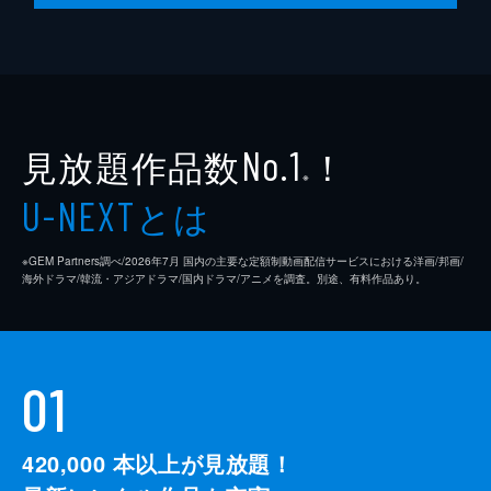
見放題作品数
！
No.1
※
とは
U-NEXT
※GEM Partners調べ/2026年7⽉ 国内の主要な定額制動画配信サービスにおける洋画/邦画/
海外ドラマ/韓流・アジアドラマ/国内ドラマ/アニメを調査。別途、有料作品あり。
01
420,000
本以上が見放題！