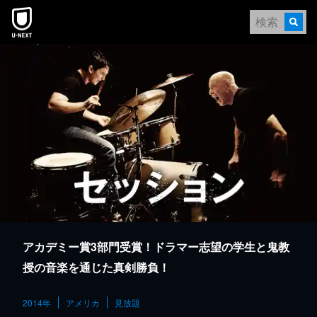
本文へスキップ
アカデミー賞3部門受賞！ドラマー志望の学生と鬼教
授の音楽を通じた真剣勝負！
2014年
アメリカ
見放題