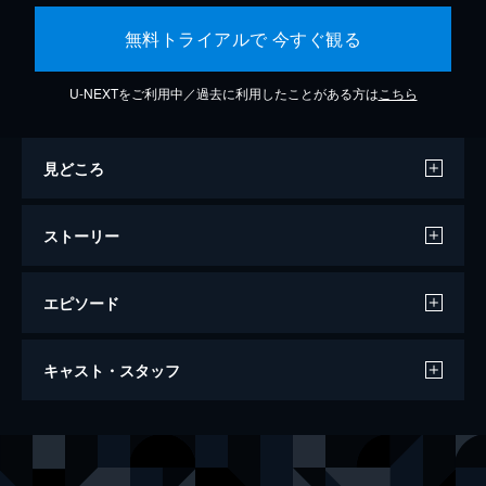
無料トライアルで 今すぐ観る
U-NEXTをご利用中／過去に利用したことがある方は
こちら
見どころ
ストーリー
エピソード
セッション
キャスト・スタッフ
107分
出演
アンドリュー・ニーマン
マイルズ・テラー
テレンス・フレッチャー
Ｊ・Ｋ・シモンズ