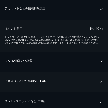
アカウントごとの機能制限設定
ポイント還元
最⼤40%
※
※
40％ポイント還元の対象は、クレジットカード決済による作品の購入 / レンタルです。
※
iOSアプリのUコイン決済による作品の購入 / レンタルは、20％のポイント還元です。
※
還元の対象外となる決済方法や商品があります。くわしくは
こちら
をご確認ください。
フルHD画質 / 4K画質
⾼⾳質（DOLBY DIGITAL PLUS）
テレビ / スマホ / PCなどに対応