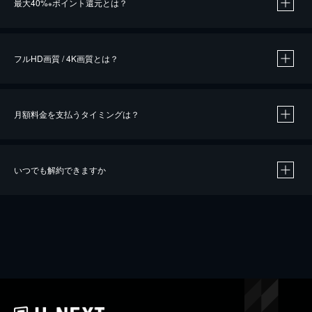
最大40%
ポイント還元とは？
※
※
作品によって必要なポイントが異なります。
フルHD画質 / 4K画質とは？
月額料金を支払うタイミングは？
※
40％ポイント還元の対象は、クレジットカード決済による作品の購入 / レンタルです。
※
iOSアプリのUコイン決済による作品の購入 / レンタルは、20％のポイント還元です。
※
還元の対象外となる決済方法や商品があります。くわしくは
こちら
をご確認ください。
いつでも解約できますか
こちら