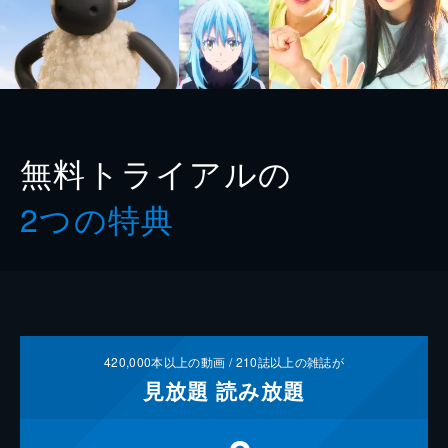
無料トライアルの
2つの特典
420,000
本以上の動画 /
210
誌以上の雑誌が
見放題
読み放題