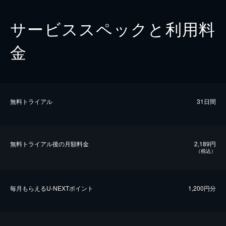
サービススペックと利用料
金
無料トライアル
31日間
無料トライアル後の⽉額料金
2,189円
（税込）
毎⽉もらえるU-NEXTポイント
1,200円分