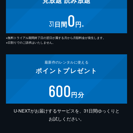
見放題
読み放題
0
31
日間
円
※
※無料トライアル期間終了日の翌日が属する月から月額料金が発生します。
※日割りでのご請求はいたしません。
最新作の
レンタルに使える
ポイント
プレゼント
600
円分
U-NEXTがお届けするサービスを、31日間ゆっくりと
お試しください。