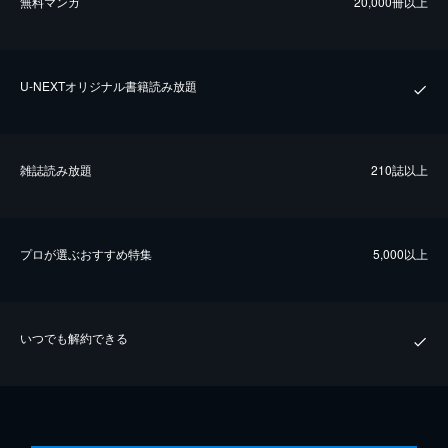
無料マンガ
20,000冊以上
U-NEXTオリジナル書籍読み放題
雑誌読み放題
210誌以上
プロが選ぶおすすめ特集
5,000以上
いつでも解約できる