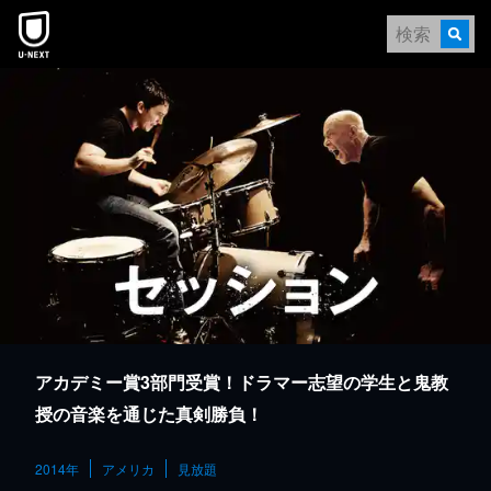
本文へスキップ
アカデミー賞3部門受賞！ドラマー志望の学生と鬼教
授の音楽を通じた真剣勝負！
2014年
アメリカ
見放題