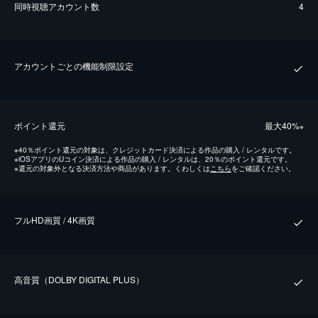
同時視聴アカウント数
4
アカウントごとの機能制限設定
ポイント還元
最⼤40%
※
※
40％ポイント還元の対象は、クレジットカード決済による作品の購入 / レンタルです。
※
iOSアプリのUコイン決済による作品の購入 / レンタルは、20％のポイント還元です。
※
還元の対象外となる決済方法や商品があります。くわしくは
こちら
をご確認ください。
フルHD画質 / 4K画質
⾼⾳質（DOLBY DIGITAL PLUS）