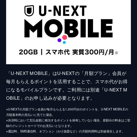
「U-NEXT MOBILE」はU-NEXTの「月額プラン」会員が
毎月もらえるポイントを活用することで、スマホ代がお得
になるモバイルプランです。ご利用には別途「U-NEXT M
OBILE」のお申し込みが必要となります。
※U-NEXTの月額プラン会員が毎月もらえる1,200円分のポイントを、U-NEXT MOBILEの
月額基本料の支払いに充てた場合。
※決済時において支払金額に相当するポイントを保有していない場合、差額分の料金はご登
録のクレジットカードでのお支払いとなります。
※通話料、SMS通信料、オプション（かけ放題など）の月額利用料は別途発生します。