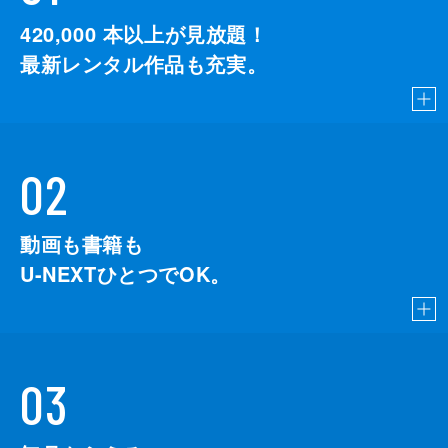
監督
デイミアン・チャゼル
420,000
本以上が見放題！
脚本
デイミアン・チャゼル
最新レンタル作品も充実。
音楽
ジャスティン・ハーウィッツ
製作
ジェイソン・ブラム
ヘレン・エスタブルック
02
ミシェル・リトヴァク
デヴィッド・ランカスター
動画も書籍も
U-NEXTひとつでOK。
03