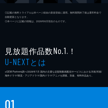
ジム・ニーマン
ポール・ライザー
◎記載の無料トライアルは本ページ経由の新規登録に適用。無料期間終了後は通常料金で
自動更新となります。
ニコル
メリッサ・ブノワ
◎本ページに記載の情報は、2026年8月現在のものです。
ライアン・コノリー
オースティン・ストウェル
カール・タナー
ネイト・ラング
クリス・マルケイ
見放題作品数
！
No.1
※
デイモン・ガプトン
とは
U-NEXT
スアンヌ・スポーク
※GEM Partners調べ/2026年7⽉ 国内の主要な定額制動画配信サービスにおける洋画/邦画/
マックス・カッシュ
海外ドラマ/韓流・アジアドラマ/国内ドラマ/アニメを調査。別途、有料作品あり。
チャーリー・イアン
ジェイソン・ブレア
01
カヴィタ・パティル