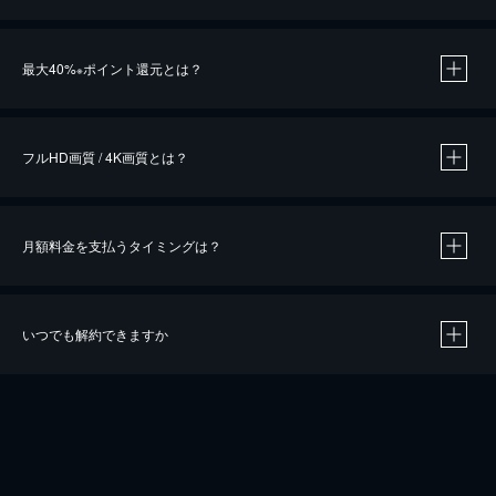
※
最大40%
ポイント還元とは？
※
※
作品によって必要なポイントが異なります。
フルHD画質 / 4K画質とは？
月額料金を支払うタイミングは？
※
40％ポイント還元の対象は、クレジットカード決済による作品の購入 / レンタルです。
※
iOSアプリのUコイン決済による作品の購入 / レンタルは、20％のポイント還元です。
※
還元の対象外となる決済方法や商品があります。くわしくは
こちら
をご確認ください。
いつでも解約できますか
こちら