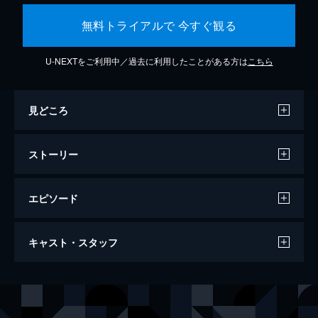
無料トライアルで 今すぐ観る
U-NEXTをご利用中／過去に利用したことがある方は
こちら
見どころ
ストーリー
エピソード
セッション
キャスト・スタッフ
107分
出演
アンドリュー・ニーマン
マイルズ・テラー
テレンス・フレッチャー
Ｊ・Ｋ・シモンズ