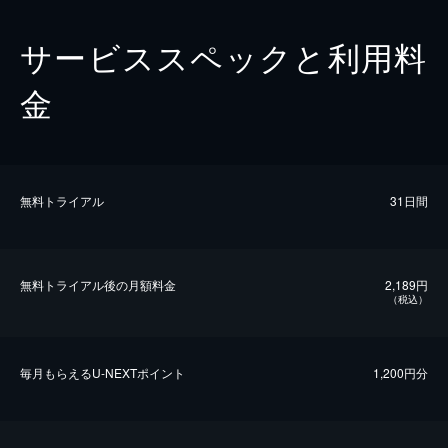
サービススペックと利用料
金
無料トライアル
31日間
無料トライアル後の⽉額料金
2,189円
（税込）
毎⽉もらえるU-NEXTポイント
1,200円分