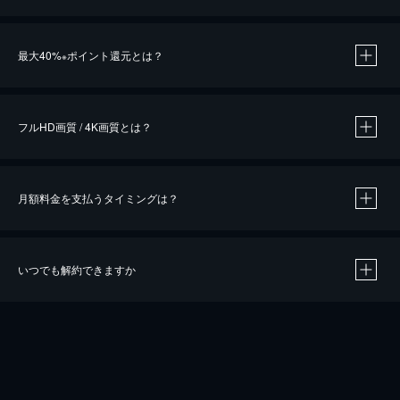
※
最大40%
ポイント還元とは？
※
※
作品によって必要なポイントが異なります。
フルHD画質 / 4K画質とは？
月額料金を支払うタイミングは？
※
40％ポイント還元の対象は、クレジットカード決済による作品の購入 / レンタルです。
※
iOSアプリのUコイン決済による作品の購入 / レンタルは、20％のポイント還元です。
※
還元の対象外となる決済方法や商品があります。くわしくは
こちら
をご確認ください。
いつでも解約できますか
こちら