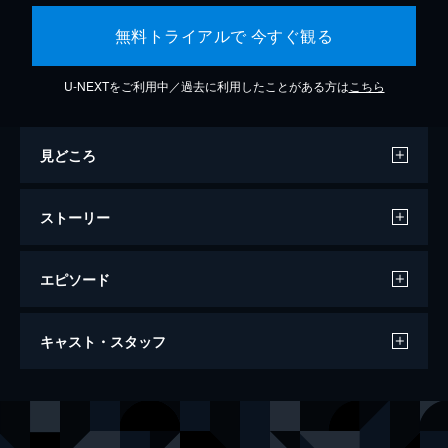
無料トライアルで 今すぐ観る
U-NEXTをご利用中／過去に利用したことがある方は
こちら
見どころ
ストーリー
エピソード
セッション
キャスト・スタッフ
107分
出演
アンドリュー・ニーマン
マイルズ・テラー
テレンス・フレッチャー
Ｊ・Ｋ・シモンズ