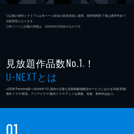
ジム・ニーマン
ポール・ライザー
◎記載の無料トライアルは本ページ経由の新規登録に適用。無料期間終了後は通常料金で
自動更新となります。
ニコル
メリッサ・ブノワ
◎本ページに記載の情報は、2026年8月現在のものです。
ライアン・コノリー
オースティン・ストウェル
カール・タナー
ネイト・ラング
クリス・マルケイ
見放題作品数
！
No.1
※
デイモン・ガプトン
とは
U-NEXT
スアンヌ・スポーク
※GEM Partners調べ/2026年7⽉ 国内の主要な定額制動画配信サービスにおける洋画/邦画/
マックス・カッシュ
海外ドラマ/韓流・アジアドラマ/国内ドラマ/アニメを調査。別途、有料作品あり。
チャーリー・イアン
ジェイソン・ブレア
01
カヴィタ・パティル