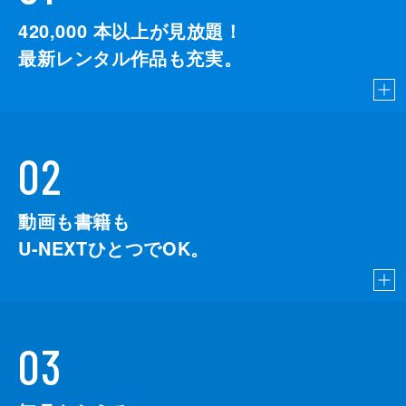
監督
デイミアン・チャゼル
420,000
本以上が見放題！
脚本
デイミアン・チャゼル
最新レンタル作品も充実。
音楽
ジャスティン・ハーウィッツ
製作
ジェイソン・ブラム
ヘレン・エスタブルック
02
ミシェル・リトヴァク
デヴィッド・ランカスター
動画も書籍も
U-NEXTひとつでOK。
03