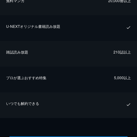
無料マンガ
20,000冊以上
U-NEXTオリジナル書籍読み放題
雑誌読み放題
210誌以上
プロが選ぶおすすめ特集
5,000以上
いつでも解約できる