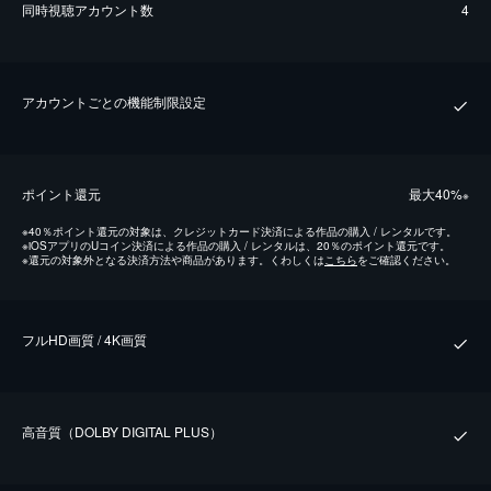
同時視聴アカウント数
4
アカウントごとの機能制限設定
ポイント還元
最⼤40%
※
※
40％ポイント還元の対象は、クレジットカード決済による作品の購入 / レンタルです。
※
iOSアプリのUコイン決済による作品の購入 / レンタルは、20％のポイント還元です。
※
還元の対象外となる決済方法や商品があります。くわしくは
こちら
をご確認ください。
フルHD画質 / 4K画質
⾼⾳質（DOLBY DIGITAL PLUS）