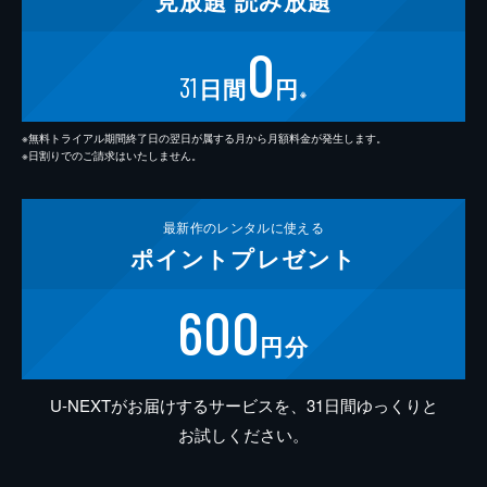
見放題
読み放題
0
31
日間
円
※
※無料トライアル期間終了日の翌日が属する月から月額料金が発生します。
※日割りでのご請求はいたしません。
最新作の
レンタルに使える
ポイント
プレゼント
600
円分
U-NEXTがお届けするサービスを、31日間ゆっくりと
お試しください。