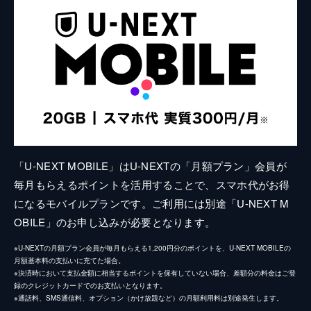
「U-NEXT MOBILE」はU-NEXTの「月額プラン」会員が
毎月もらえるポイントを活用することで、スマホ代がお得
になるモバイルプランです。ご利用には別途「U-NEXT M
OBILE」のお申し込みが必要となります。
※U-NEXTの月額プラン会員が毎月もらえる1,200円分のポイントを、U-NEXT MOBILEの
月額基本料の支払いに充てた場合。
※決済時において支払金額に相当するポイントを保有していない場合、差額分の料金はご登
録のクレジットカードでのお支払いとなります。
※通話料、SMS通信料、オプション（かけ放題など）の月額利用料は別途発生します。