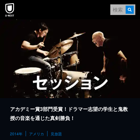
本文へスキップ
アカデミー賞3部門受賞！ドラマー志望の学生と鬼教
授の音楽を通じた真剣勝負！
2014年
アメリカ
見放題