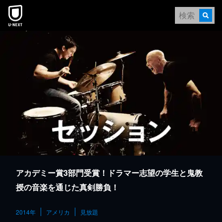
本文へスキップ
アカデミー賞3部門受賞！ドラマー志望の学生と鬼教
授の音楽を通じた真剣勝負！
2014年
アメリカ
見放題