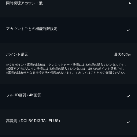
同時視聴アカウント数
4
アカウントごとの機能制限設定
ポイント還元
最⼤40%
※
※
40％ポイント還元の対象は、クレジットカード決済による作品の購入 / レンタルです。
※
iOSアプリのUコイン決済による作品の購入 / レンタルは、20％のポイント還元です。
※
還元の対象外となる決済方法や商品があります。くわしくは
こちら
をご確認ください。
フルHD画質 / 4K画質
⾼⾳質（DOLBY DIGITAL PLUS）