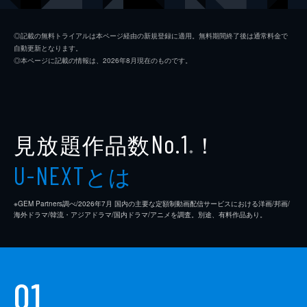
ジム・ニーマン
ポール・ライザー
◎記載の無料トライアルは本ページ経由の新規登録に適用。無料期間終了後は通常料金で
自動更新となります。
ニコル
メリッサ・ブノワ
◎本ページに記載の情報は、2026年8月現在のものです。
ライアン・コノリー
オースティン・ストウェル
カール・タナー
ネイト・ラング
クリス・マルケイ
見放題作品数
！
No.1
※
デイモン・ガプトン
とは
U-NEXT
スアンヌ・スポーク
※GEM Partners調べ/2026年7⽉ 国内の主要な定額制動画配信サービスにおける洋画/邦画/
マックス・カッシュ
海外ドラマ/韓流・アジアドラマ/国内ドラマ/アニメを調査。別途、有料作品あり。
チャーリー・イアン
ジェイソン・ブレア
01
カヴィタ・パティル