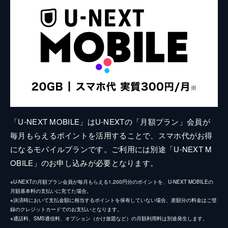
「U-NEXT MOBILE」はU-NEXTの「月額プラン」会員が
毎月もらえるポイントを活用することで、スマホ代がお得
になるモバイルプランです。ご利用には別途「U-NEXT M
OBILE」のお申し込みが必要となります。
※U-NEXTの月額プラン会員が毎月もらえる1,200円分のポイントを、U-NEXT MOBILEの
月額基本料の支払いに充てた場合。
※決済時において支払金額に相当するポイントを保有していない場合、差額分の料金はご登
録のクレジットカードでのお支払いとなります。
※通話料、SMS通信料、オプション（かけ放題など）の月額利用料は別途発生します。