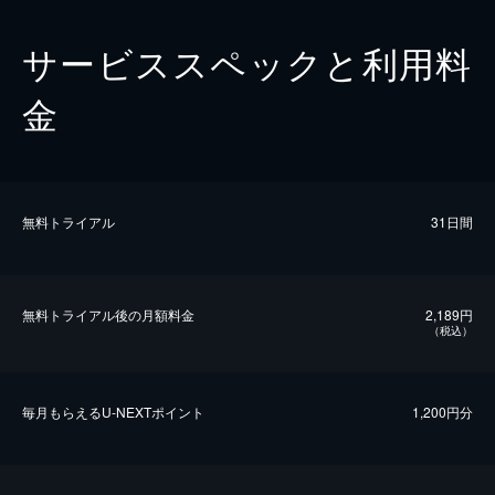
サービススペックと利用料
金
無料トライアル
31日間
無料トライアル後の⽉額料金
2,189円
（税込）
毎⽉もらえるU-NEXTポイント
1,200円分