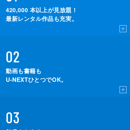
監督
デイミアン・チャゼル
420,000
本以上が見放題！
脚本
デイミアン・チャゼル
最新レンタル作品も充実。
音楽
ジャスティン・ハーウィッツ
製作
ジェイソン・ブラム
ヘレン・エスタブルック
02
ミシェル・リトヴァク
デヴィッド・ランカスター
動画も書籍も
U-NEXTひとつでOK。
03