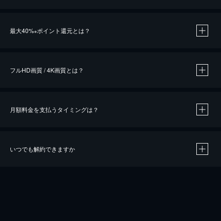
※
最大40%
ポイント還元とは？
※
※
作品によって必要なポイントが異なります。
フルHD画質 / 4K画質とは？
月額料金を支払うタイミングは？
※
40％ポイント還元の対象は、クレジットカード決済による作品の購入 / レンタルです。
※
iOSアプリのUコイン決済による作品の購入 / レンタルは、20％のポイント還元です。
※
還元の対象外となる決済方法や商品があります。くわしくは
こちら
をご確認ください。
いつでも解約できますか
こちら