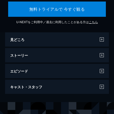
無料トライアルで 今すぐ観る
U-NEXTをご利用中／過去に利用したことがある方は
こちら
見どころ
ストーリー
エピソード
セッション
キャスト・スタッフ
107分
出演
アンドリュー・ニーマン
マイルズ・テラー
テレンス・フレッチャー
Ｊ・Ｋ・シモンズ