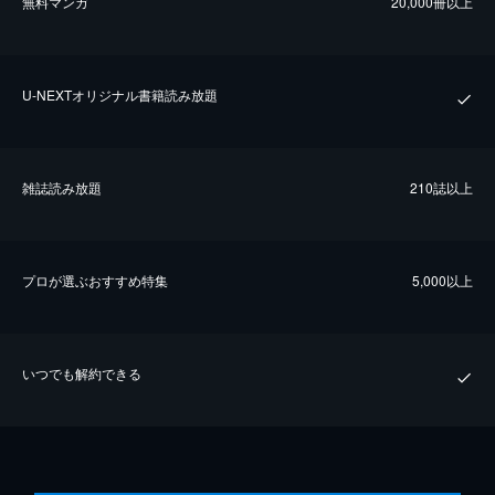
無料マンガ
20,000冊以上
U-NEXTオリジナル書籍読み放題
雑誌読み放題
210誌以上
プロが選ぶおすすめ特集
5,000以上
いつでも解約できる