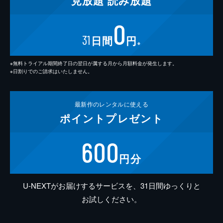
見放題
読み放題
0
31
日間
円
※
※無料トライアル期間終了日の翌日が属する月から月額料金が発生します。
※日割りでのご請求はいたしません。
最新作の
レンタルに使える
ポイント
プレゼント
600
円分
U-NEXTがお届けするサービスを、31日間ゆっくりと
お試しください。