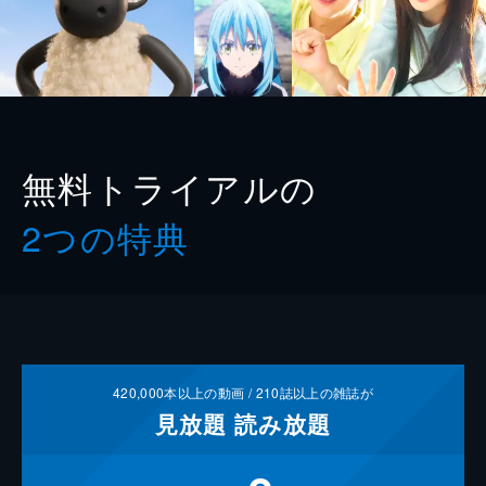
無料トライアルの
2つの特典
420,000
本以上の動画 /
210
誌以上の雑誌が
見放題
読み放題