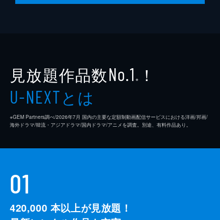
見放題作品数
！
No.1
※
とは
U-NEXT
※GEM Partners調べ/2026年7⽉ 国内の主要な定額制動画配信サービスにおける洋画/邦画/
海外ドラマ/韓流・アジアドラマ/国内ドラマ/アニメを調査。別途、有料作品あり。
01
420,000
本以上が見放題！