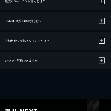
最大40%
ポイント還元とは？
※
※
作品によって必要なポイントが異なります。
フルHD画質 / 4K画質とは？
月額料金を支払うタイミングは？
※
40％ポイント還元の対象は、クレジットカード決済による作品の購入 / レンタルです。
※
iOSアプリのUコイン決済による作品の購入 / レンタルは、20％のポイント還元です。
※
還元の対象外となる決済方法や商品があります。くわしくは
こちら
をご確認ください。
いつでも解約できますか
こちら