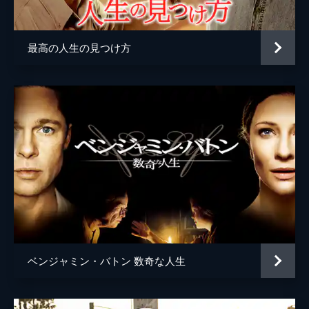
監督
デイミアン・チャゼル
脚本
デイミアン・チャゼル
最高の人生の見つけ方
音楽
ジャスティン・ハーウィッツ
製作
ジェイソン・ブラム
ヘレン・エスタブルック
ミシェル・リトヴァク
デヴィッド・ランカスター
ベンジャミン・バトン 数奇な人生