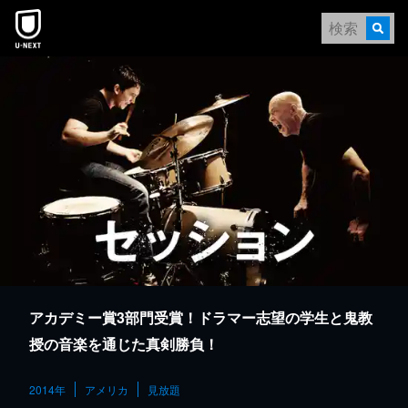
本文へスキップ
アカデミー賞3部門受賞！ドラマー志望の学生と鬼教
授の音楽を通じた真剣勝負！
2014年
アメリカ
見放題