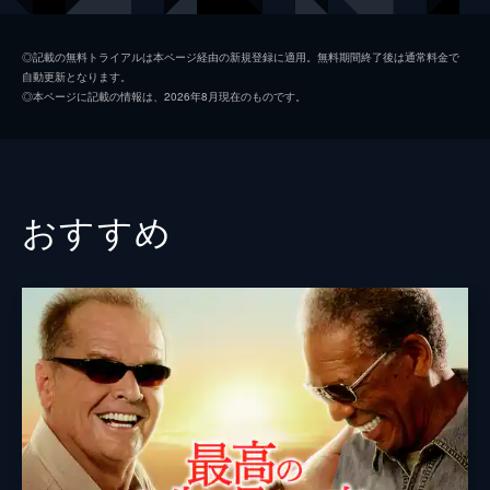
ジム・ニーマン
ポール・ライザー
◎記載の無料トライアルは本ページ経由の新規登録に適用。無料期間終了後は通常料金で
自動更新となります。
ニコル
メリッサ・ブノワ
◎本ページに記載の情報は、2026年8月現在のものです。
ライアン・コノリー
オースティン・ストウェル
カール・タナー
ネイト・ラング
クリス・マルケイ
おすすめ
デイモン・ガプトン
スアンヌ・スポーク
マックス・カッシュ
チャーリー・イアン
ジェイソン・ブレア
カヴィタ・パティル