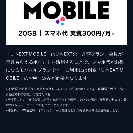
「U-NEXT MOBILE」はU-NEXTの「月額プラン」会員が
毎月もらえるポイントを活用することで、スマホ代がお得
になるモバイルプランです。ご利用には別途「U-NEXT M
OBILE」のお申し込みが必要となります。
※U-NEXTの月額プラン会員が毎月もらえる1,200円分のポイントを、U-NEXT MOBILEの
月額基本料の支払いに充てた場合。
※決済時において支払金額に相当するポイントを保有していない場合、差額分の料金はご登
録のクレジットカードでのお支払いとなります。
※通話料、SMS通信料、オプション（かけ放題など）の月額利用料は別途発生します。