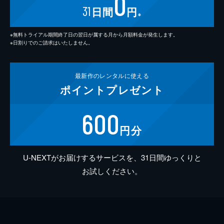
0
31
日間
円
※
※無料トライアル期間終了日の翌日が属する月から月額料金が発生します。
※日割りでのご請求はいたしません。
最新作の
レンタルに使える
ポイント
プレゼント
600
円分
U-NEXTがお届けするサービスを、31日間ゆっくりと
お試しください。