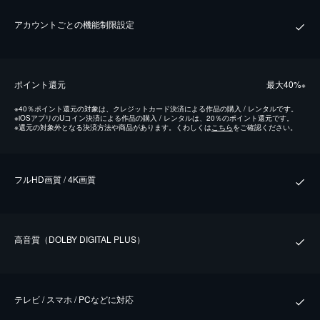
アカウントごとの機能制限設定
ポイント還元
最⼤40%
※
※
40％ポイント還元の対象は、クレジットカード決済による作品の購入 / レンタルです。
※
iOSアプリのUコイン決済による作品の購入 / レンタルは、20％のポイント還元です。
※
還元の対象外となる決済方法や商品があります。くわしくは
こちら
をご確認ください。
フルHD画質 / 4K画質
⾼⾳質（DOLBY DIGITAL PLUS）
テレビ / スマホ / PCなどに対応