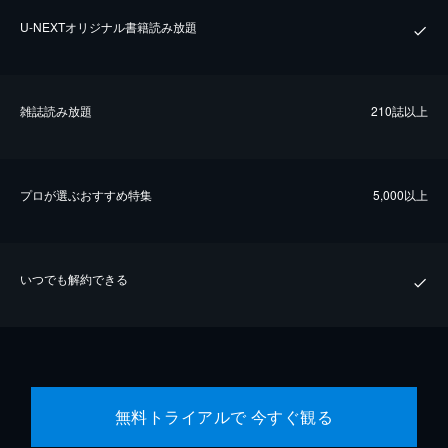
U-NEXTオリジナル書籍読み放題
雑誌読み放題
210誌以上
プロが選ぶおすすめ特集
5,000以上
いつでも解約できる
無料トライアルで 今すぐ観る