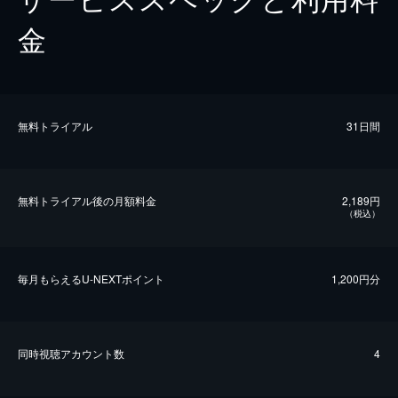
金
無料トライアル
31日間
無料トライアル後の⽉額料金
2,189円
（税込）
毎⽉もらえるU-NEXTポイント
1,200円分
同時視聴アカウント数
4