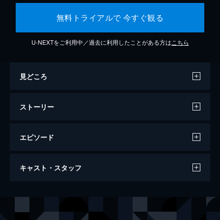
無料トライアルで 今すぐ観る
U-NEXTをご利用中／過去に利用したことがある方は
こちら
見どころ
ストーリー
エピソード
セッション
キャスト・スタッフ
107分
出演
アンドリュー・ニーマン
マイルズ・テラー
テレンス・フレッチャー
Ｊ・Ｋ・シモンズ