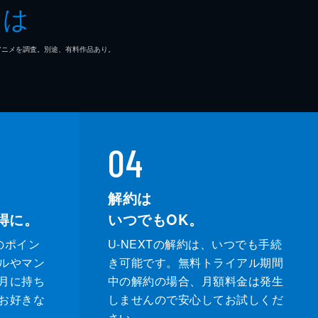
とは
・マルケイ
マ/アニメを調査。別途、有料作品あり。
ン・ガプトン
ヌ・スポーク
ス・カッシュ
04
リー・イアン
解約は
ソン・ブレア
得に。
いつでもOK。
タ・パティル
のポイン
U-NEXTの解約は、いつでも手続
ルやマン
き可能です。無料トライアル期間
アン・チャゼル
月に持ち
中の解約の場合、月額料金は発生
お好きな
しませんので安心してお試しくだ
アン・チャゼル
さい。