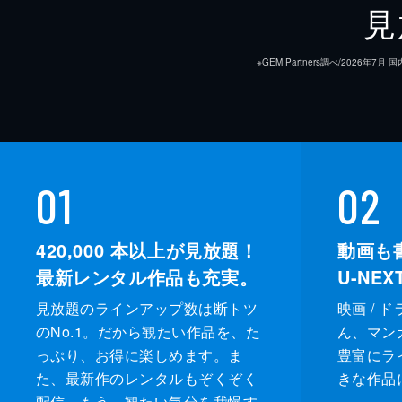
見
※GEM Partners調べ/20
01
02
420,000
本以上が見放題！
動画も
最新レンタル作品も充実。
U-NE
見放題のラインアップ数は断トツ
映画 / 
のNo.1。だから観たい作品を、た
ん、マンガ 
監督
っぷり、お得に楽しめます。ま
豊富にラ
た、最新作のレンタルもぞくぞく
きな作品
脚本
配信。もう、観たい気分を我慢す