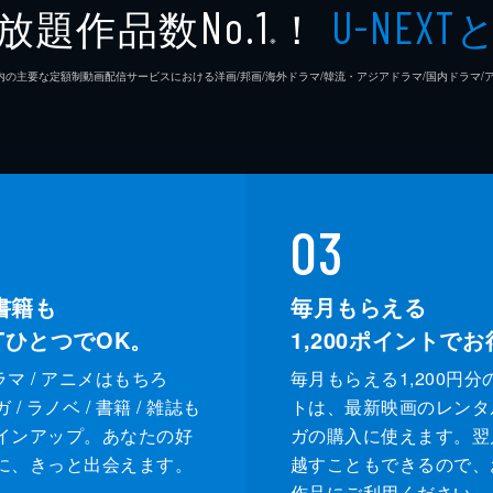
放題作品数
！
No.1
U-NEXT
クリス
※
26年7⽉ 国内の主要な定額制動画配信サービスにおける洋画/邦画/海外ドラマ/韓流・アジアドラマ/国内ドラ
デイモ
スアン
マック
03
チャー
書籍も
毎月もらえる
ジェイ
XTひとつでOK。
1,200
ポイントでお
カヴィ
ドラマ / アニメはもちろ
毎月もらえる1,200円分
/ ラノベ / 書籍 / 雑誌も
トは、最新映画のレンタ
デイミ
インアップ。あなたの好
ガの購入に使えます。翌
に、きっと出会えます。
越すこともできるので、
デイミ
作品にご利用ください。