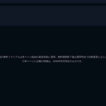
アンドリュー・ニーマン
マイル
テレンス・フレッチャー
Ｊ・Ｋ
載の無料トライアルは本ページ経由の新規登録に適用。無料期間終了後は通常料金で自動更新となり
◎本ページに記載の情報は、2026年8月現在のものです。
ジム・ニーマン
ポール
ニコル
メリッ
ライアン・コノリー
オース
カール・タナー
ネイト