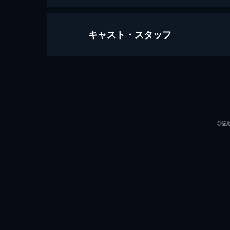
キャスト・スタッフ
セッション
107分
出演
◎記