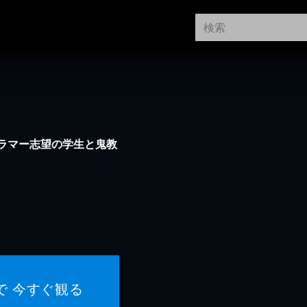
ラマー志望の学生と鬼教
！
で 今すぐ観る