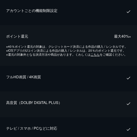
アカウントごとの機能制限設定
ポイント還元
最⼤40%
※
※
40％ポイント還元の対象は、クレジットカード決済による作品の購入 / レンタルです。
※
iOSアプリのUコイン決済による作品の購入 / レンタルは、20％のポイント還元です。
※
還元の対象外となる決済方法や商品があります。くわしくは
こちら
をご確認ください。
フルHD画質 / 4K画質
⾼⾳質（DOLBY DIGITAL PLUS）
テレビ / スマホ / PCなどに対応