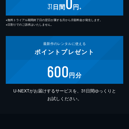
0
31
日間
円
※
※無料トライアル期間終了日の翌日が属する月から月額料金が発生します。
※日割りでのご請求はいたしません。
最新作の
レンタルに使える
ポイント
プレゼント
600
円分
U-NEXTがお届けするサービスを、31日間ゆっくりと
お試しください。