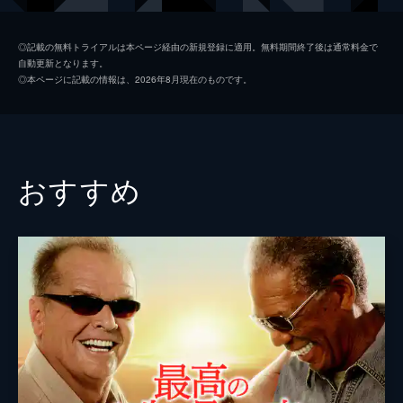
ジム・ニーマン
ポール・ライザー
◎記載の無料トライアルは本ページ経由の新規登録に適用。無料期間終了後は通常料金で
自動更新となります。
ニコル
メリッサ・ブノワ
◎本ページに記載の情報は、2026年8月現在のものです。
ライアン・コノリー
オースティン・ストウェル
カール・タナー
ネイト・ラング
クリス・マルケイ
おすすめ
デイモン・ガプトン
スアンヌ・スポーク
マックス・カッシュ
チャーリー・イアン
ジェイソン・ブレア
カヴィタ・パティル