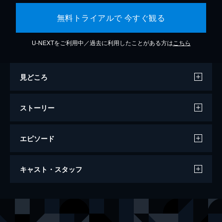
無料トライアルで 今すぐ観る
U-NEXTをご利用中／過去に利用したことがある方は
こちら
見どころ
ストーリー
エピソード
セッション
キャスト・スタッフ
107分
出演
アンドリュー・ニーマン
マイルズ・テラー
テレンス・フレッチャー
Ｊ・Ｋ・シモンズ