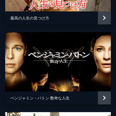
監督
デイミアン・チャゼル
脚本
デイミアン・チャゼル
最高の人生の見つけ方
音楽
ジャスティン・ハーウィッツ
製作
ジェイソン・ブラム
ヘレン・エスタブルック
ミシェル・リトヴァク
デヴィッド・ランカスター
ベンジャミン・バトン 数奇な人生