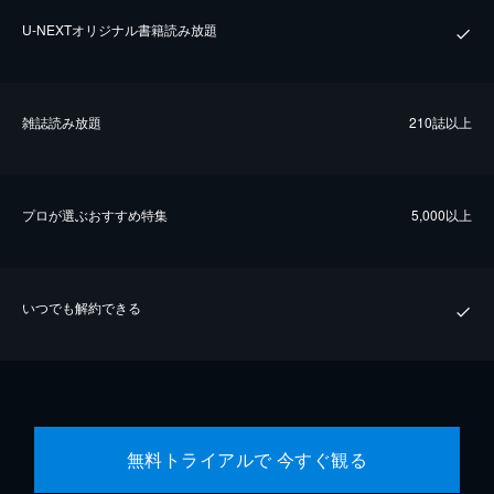
U-NEXTオリジナル書籍読み放題
雑誌読み放題
210誌以上
プロが選ぶおすすめ特集
5,000以上
いつでも解約できる
無料トライアルで 今すぐ観る