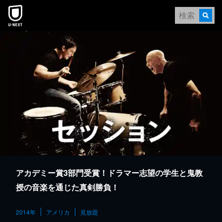
本文へスキップ
アカデミー賞3部門受賞！ドラマー志望の学生と鬼教
授の音楽を通じた真剣勝負！
2014年
アメリカ
見放題