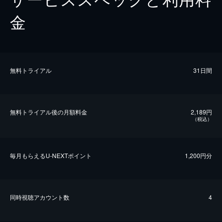
金
無料トライアル
31日間
無料トライアル後の⽉額料金
2,189円
（税込）
毎⽉もらえるU-NEXTポイント
1,200円分
同時視聴アカウント数
4