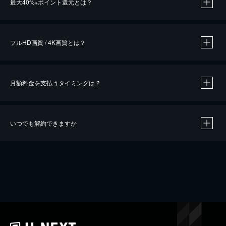
最大40%
ポイント還元とは？
※
※
作品によって必要なポイントが異なります。
フルHD画質 / 4K画質とは？
月額料金を支払うタイミングは？
※
40％ポイント還元の対象は、クレジットカード決済による作品の購入 / レンタルです。
※
iOSアプリのUコイン決済による作品の購入 / レンタルは、20％のポイント還元です。
※
還元の対象外となる決済方法や商品があります。くわしくは
こちら
をご確認ください。
いつでも解約できますか
こちら