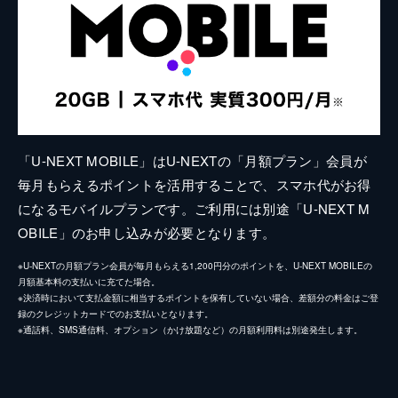
「U-NEXT MOBILE」はU-NEXTの「月額プラン」会員が
毎月もらえるポイントを活用することで、スマホ代がお得
になるモバイルプランです。ご利用には別途「U-NEXT M
OBILE」のお申し込みが必要となります。
※U-NEXTの月額プラン会員が毎月もらえる1,200円分のポイントを、U-NEXT MOBILEの
月額基本料の支払いに充てた場合。
※決済時において支払金額に相当するポイントを保有していない場合、差額分の料金はご登
録のクレジットカードでのお支払いとなります。
※通話料、SMS通信料、オプション（かけ放題など）の月額利用料は別途発生します。