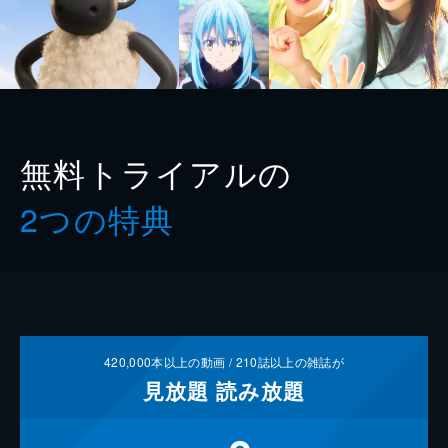
無料トライアルの
2つの特典
420,000
本以上の動画 /
210
誌以上の雑誌が
見放題
読み放題