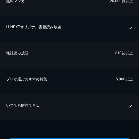
無料マンガ
20,000冊以上
U-NEXTオリジナル書籍読み放題
雑誌読み放題
210誌以上
プロが選ぶおすすめ特集
5,000以上
いつでも解約できる