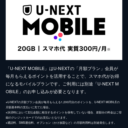
「U-NEXT MOBILE」はU-NEXTの「月額プラン」会員が
毎月もらえるポイントを活用することで、スマホ代がお得
になるモバイルプランです。ご利用には別途「U-NEXT M
OBILE」のお申し込みが必要となります。
※U-NEXTの月額プラン会員が毎月もらえる1,200円分のポイントを、U-NEXT MOBILEの
月額基本料の支払いに充てた場合。
※決済時において支払金額に相当するポイントを保有していない場合、差額分の料金はご登
録のクレジットカードでのお支払いとなります。
※通話料、SMS通信料、オプション（かけ放題など）の月額利用料は別途発生します。