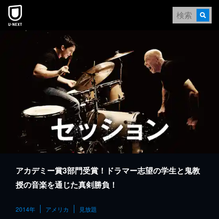
本文へスキップ
アカデミー賞3部門受賞！ドラマー志望の学生と鬼教
授の音楽を通じた真剣勝負！
2014年
アメリカ
見放題