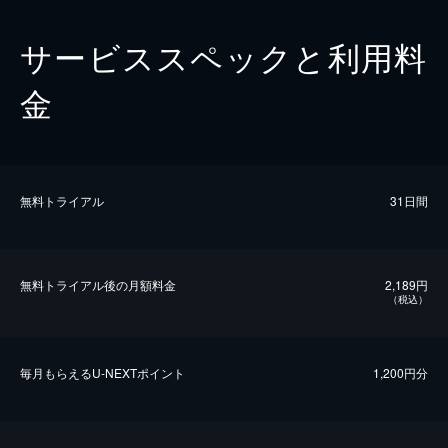
サービススペックと利用料
金
無料トライアル
31日間
無料トライアル後の⽉額料金
2,189円
（税込）
毎⽉もらえるU-NEXTポイント
1,200円分