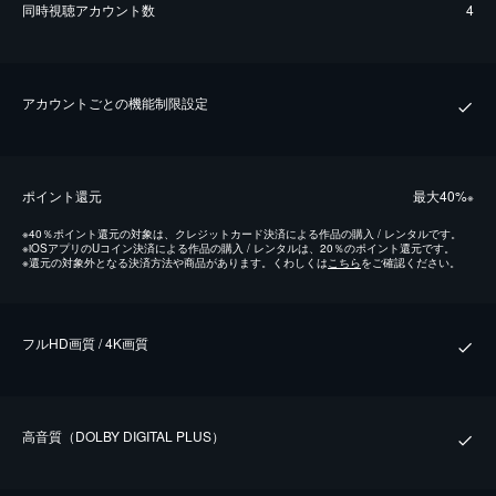
同時視聴アカウント数
4
アカウントごとの機能制限設定
ポイント還元
最⼤40%
※
※
40％ポイント還元の対象は、クレジットカード決済による作品の購入 / レンタルです。
※
iOSアプリのUコイン決済による作品の購入 / レンタルは、20％のポイント還元です。
※
還元の対象外となる決済方法や商品があります。くわしくは
こちら
をご確認ください。
フルHD画質 / 4K画質
⾼⾳質（DOLBY DIGITAL PLUS）