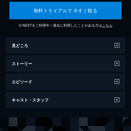
無料トライアルで 今すぐ観る
U-NEXTをご利用中／過去に利用したことがある方は
こちら
見どころ
ストーリー
エピソード
セッション
キャスト・スタッフ
107分
出演
アンドリュー・ニーマン
マイルズ・テラー
テレンス・フレッチャー
Ｊ・Ｋ・シモンズ