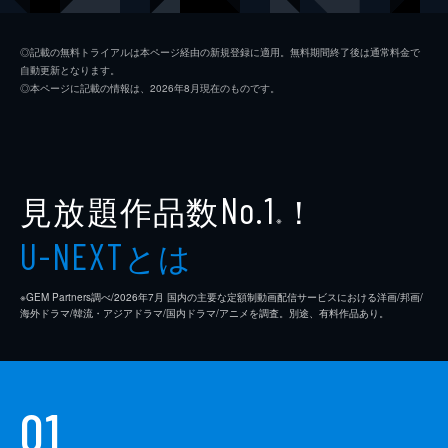
ジム・ニーマン
ポール・ライザー
◎記載の無料トライアルは本ページ経由の新規登録に適用。無料期間終了後は通常料金で
自動更新となります。
ニコル
メリッサ・ブノワ
◎本ページに記載の情報は、2026年8月現在のものです。
ライアン・コノリー
オースティン・ストウェル
カール・タナー
ネイト・ラング
クリス・マルケイ
見放題作品数
！
No.1
※
デイモン・ガプトン
とは
U-NEXT
スアンヌ・スポーク
※GEM Partners調べ/2026年7⽉ 国内の主要な定額制動画配信サービスにおける洋画/邦画/
マックス・カッシュ
海外ドラマ/韓流・アジアドラマ/国内ドラマ/アニメを調査。別途、有料作品あり。
チャーリー・イアン
ジェイソン・ブレア
01
カヴィタ・パティル