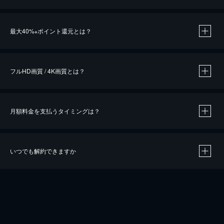
※
最大40%
ポイント還元とは？
※
※
作品によって必要なポイントが異なります。
フルHD画質 / 4K画質とは？
月額料金を支払うタイミングは？
※
40％ポイント還元の対象は、クレジットカード決済による作品の購入 / レンタルです。
※
iOSアプリのUコイン決済による作品の購入 / レンタルは、20％のポイント還元です。
※
還元の対象外となる決済方法や商品があります。くわしくは
こちら
をご確認ください。
いつでも解約できますか
こちら