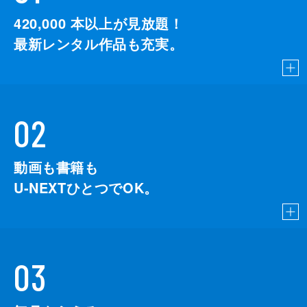
監督
デイミアン・チャゼル
420,000
本以上が見放題！
脚本
デイミアン・チャゼル
最新レンタル作品も充実。
音楽
ジャスティン・ハーウィッツ
製作
ジェイソン・ブラム
ヘレン・エスタブルック
02
ミシェル・リトヴァク
デヴィッド・ランカスター
動画も書籍も
U-NEXTひとつでOK。
03