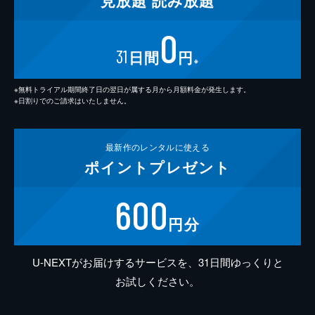
見放題
読み放題
0
31
日間
円
※
※無料トライアル期間終了日の翌日が属する月から月額料金が発生します。
※日割りでのご請求はいたしません。
最新作の
レンタルに使える
ポイント
プレゼント
600
円分
U-NEXTがお届けするサービスを、31日間ゆっくりと
お試しください。