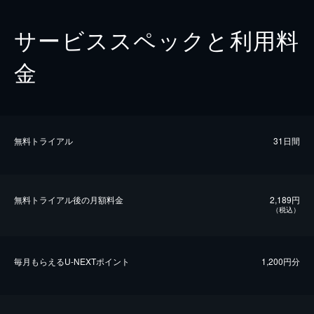
サービススペックと利用料
金
無料トライアル
31日間
無料トライアル後の⽉額料金
2,189円
（税込）
毎⽉もらえるU-NEXTポイント
1,200円分