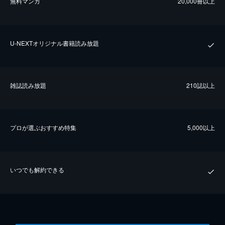
無料マンガ
20,000冊以上
U-NEXTオリジナル書籍読み放題
雑誌読み放題
210誌以上
プロが選ぶおすすめ特集
5,000以上
いつでも解約できる