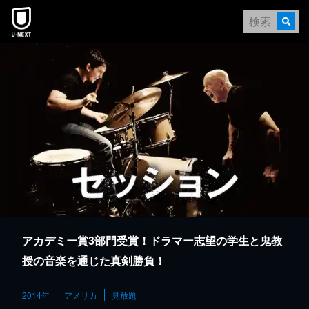
本文へスキップ
アカデミー賞3部門受賞！ドラマー志望の学生と鬼教
授の音楽を通じた真剣勝負！
2014年
アメリカ
見放題