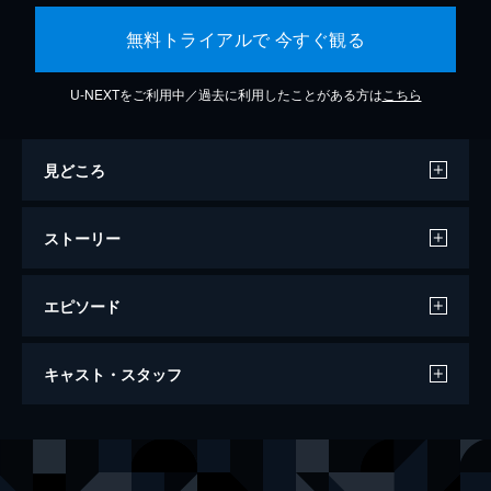
無料トライアルで 今すぐ観る
U-NEXTをご利用中／過去に利用したことがある方は
こちら
見どころ
ストーリー
エピソード
セッション
キャスト・スタッフ
107分
出演
アンドリュー・ニーマン
マイルズ・テラー
テレンス・フレッチャー
Ｊ・Ｋ・シモンズ