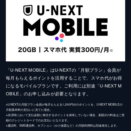
「U-NEXT MOBILE」はU-NEXTの「月額プラン」会員が
毎月もらえるポイントを活用することで、スマホ代がお得
になるモバイルプランです。ご利用には別途「U-NEXT M
OBILE」のお申し込みが必要となります。
※U-NEXTの月額プラン会員が毎月もらえる1,200円分のポイントを、U-NEXT MOBILEの
月額基本料の支払いに充てた場合。
※決済時において支払金額に相当するポイントを保有していない場合、差額分の料金はご登
録のクレジットカードでのお支払いとなります。
※通話料、SMS通信料、オプション（かけ放題など）の月額利用料は別途発生します。