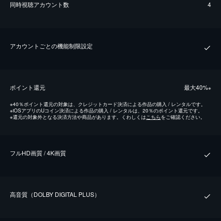
同時視聴アカウント数
4
アカウントごとの機能制限設定
ポイント還元
最⼤40%
※
※
40％ポイント還元の対象は、クレジットカード決済による作品の購入 / レンタルです。
※
iOSアプリのUコイン決済による作品の購入 / レンタルは、20％のポイント還元です。
※
還元の対象外となる決済方法や商品があります。くわしくは
こちら
をご確認ください。
フルHD画質 / 4K画質
⾼⾳質（DOLBY DIGITAL PLUS）