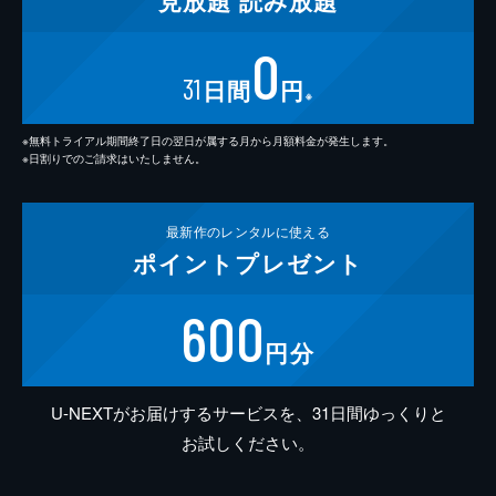
見放題
読み放題
0
31
日間
円
※
※無料トライアル期間終了日の翌日が属する月から月額料金が発生します。
※日割りでのご請求はいたしません。
最新作の
レンタルに使える
ポイント
プレゼント
600
円分
U-NEXTがお届けするサービスを、31日間ゆっくりと
お試しください。