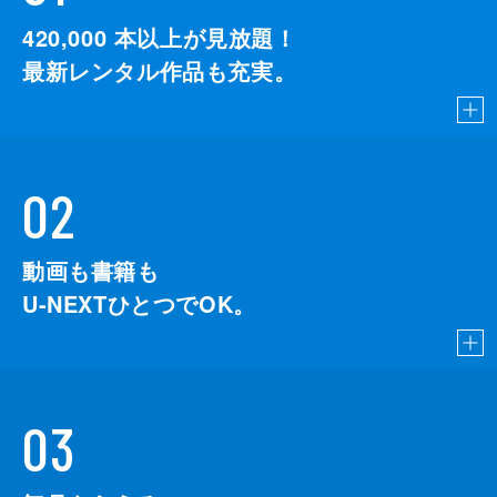
監督
デイミアン・チャゼル
420,000
本以上が見放題！
脚本
デイミアン・チャゼル
最新レンタル作品も充実。
音楽
ジャスティン・ハーウィッツ
製作
ジェイソン・ブラム
ヘレン・エスタブルック
02
ミシェル・リトヴァク
デヴィッド・ランカスター
動画も書籍も
U-NEXTひとつでOK。
03