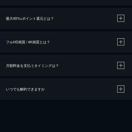
※
最大40%
ポイント還元とは？
※
※
作品によって必要なポイントが異なります。
フルHD画質 / 4K画質とは？
月額料金を支払うタイミングは？
※
40％ポイント還元の対象は、クレジットカード決済による作品の購入 / レンタルです。
※
iOSアプリのUコイン決済による作品の購入 / レンタルは、20％のポイント還元です。
※
還元の対象外となる決済方法や商品があります。くわしくは
こちら
をご確認ください。
いつでも解約できますか
こちら