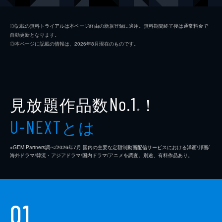
ジム・ニーマン
ポール・ライザー
◎記載の無料トライアルは本ページ経由の新規登録に適用。無料期間終了後は通常料金で
自動更新となります。
ニコル
メリッサ・ブノワ
◎本ページに記載の情報は、2026年8月現在のものです。
ライアン・コノリー
オースティン・ストウェル
カール・タナー
ネイト・ラング
クリス・マルケイ
見放題作品数
！
No.1
※
デイモン・ガプトン
とは
U-NEXT
スアンヌ・スポーク
※GEM Partners調べ/2026年7⽉ 国内の主要な定額制動画配信サービスにおける洋画/邦画/
マックス・カッシュ
海外ドラマ/韓流・アジアドラマ/国内ドラマ/アニメを調査。別途、有料作品あり。
チャーリー・イアン
ジェイソン・ブレア
01
カヴィタ・パティル