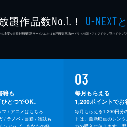
放題作品数
！
No.1
U-NEXT
※
26年7⽉ 国内の主要な定額制動画配信サービスにおける洋画/邦画/海外ドラマ/韓流・アジアドラマ/国内ドラ
03
書籍も
毎月もらえる
XTひとつでOK。
1,200
ポイントでお
ドラマ / アニメはもちろ
毎月もらえる1,200円分
/ ラノベ / 書籍 / 雑誌も
トは、最新映画のレンタ
インアップ。あなたの好
ガの購入に使えます。翌