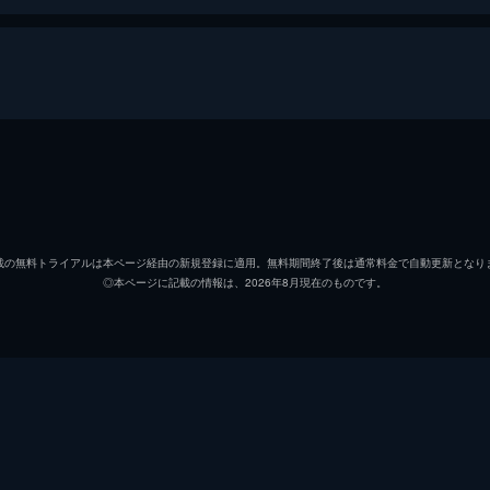
アンドリュー・ニーマン
マイル
テレンス・フレッチャー
Ｊ・Ｋ
載の無料トライアルは本ページ経由の新規登録に適用。無料期間終了後は通常料金で自動更新となり
◎本ページに記載の情報は、2026年8月現在のものです。
ジム・ニーマン
ポール
ニコル
メリッ
ライアン・コノリー
オース
カール・タナー
ネイト