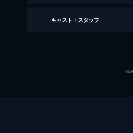
キャスト・スタッフ
セッション
107分
出演
◎記