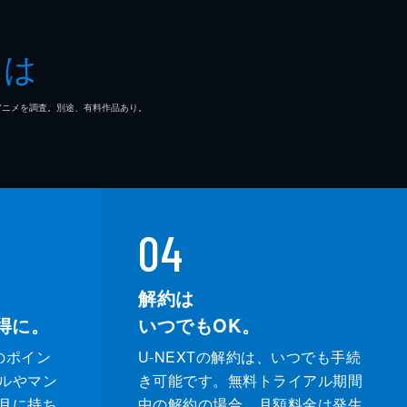
とは
マ/アニメを調査。別途、有料作品あり。
04
解約は
得に。
いつでもOK。
のポイン
U-NEXTの解約は、いつでも手続
ルやマン
き可能です。無料トライアル期間
月に持ち
中の解約の場合、月額料金は発生