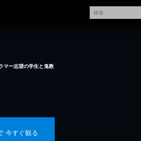
ラマー志望の学生と鬼教
！
で 今すぐ観る