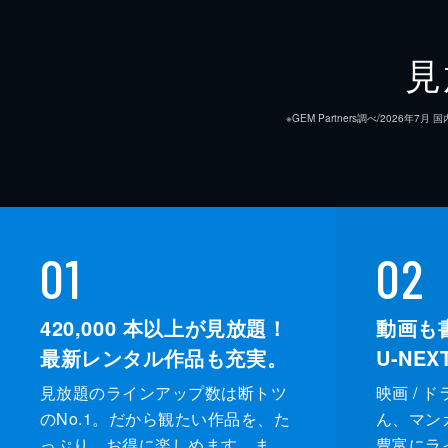
見
※GEM Partners調べ/20
01
02
420,000
本以上が見放題！
動画も
最新レンタル作品も充実。
U-NE
見放題のラインアップ数は断トツ
映画 / 
のNo.1。だから観たい作品を、た
ん、マンガ 
っぷり、お得に楽しめます。ま
豊富にラ