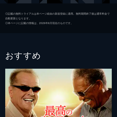
ジム・ニーマン
ポール・ライザー
◎記載の無料トライアルは本ページ経由の新規登録に適用。無料期間終了後は通常料金で
自動更新となります。
ニコル
メリッサ・ブノワ
◎本ページに記載の情報は、2026年8月現在のものです。
ライアン・コノリー
オースティン・ストウェル
カール・タナー
ネイト・ラング
クリス・マルケイ
おすすめ
デイモン・ガプトン
スアンヌ・スポーク
マックス・カッシュ
チャーリー・イアン
ジェイソン・ブレア
カヴィタ・パティル