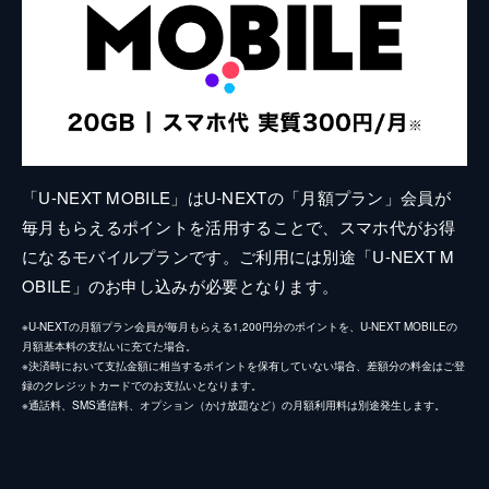
「U-NEXT MOBILE」はU-NEXTの「月額プラン」会員が
毎月もらえるポイントを活用することで、スマホ代がお得
になるモバイルプランです。ご利用には別途「U-NEXT M
OBILE」のお申し込みが必要となります。
※U-NEXTの月額プラン会員が毎月もらえる1,200円分のポイントを、U-NEXT MOBILEの
月額基本料の支払いに充てた場合。
※決済時において支払金額に相当するポイントを保有していない場合、差額分の料金はご登
録のクレジットカードでのお支払いとなります。
※通話料、SMS通信料、オプション（かけ放題など）の月額利用料は別途発生します。