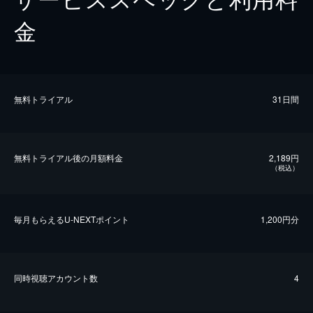
金
無料トライアル
31日間
無料トライアル後の⽉額料金
2,189円
（税込）
毎⽉もらえるU-NEXTポイント
1,200円分
同時視聴アカウント数
4