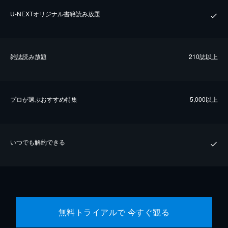
U-NEXTオリジナル書籍読み放題
雑誌読み放題
210誌以上
プロが選ぶおすすめ特集
5,000以上
いつでも解約できる
無料トライアルで 今すぐ観る