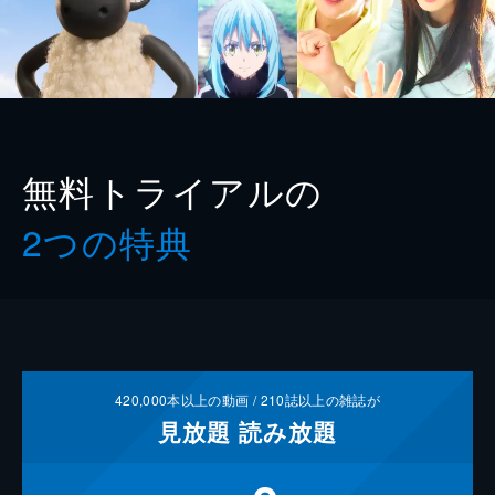
無料トライアルの
2つの特典
420,000
本以上の動画 /
210
誌以上の雑誌が
見放題
読み放題