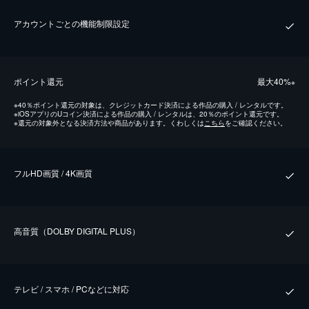
アカウントごとの機能制限設定
ポイント還元
最⼤40%
※
※
40％ポイント還元の対象は、クレジットカード決済による作品の購入 / レンタルです。
※
iOSアプリのUコイン決済による作品の購入 / レンタルは、20％のポイント還元です。
※
還元の対象外となる決済方法や商品があります。くわしくは
こちら
をご確認ください。
フルHD画質 / 4K画質
⾼⾳質（DOLBY DIGITAL PLUS）
テレビ / スマホ / PCなどに対応