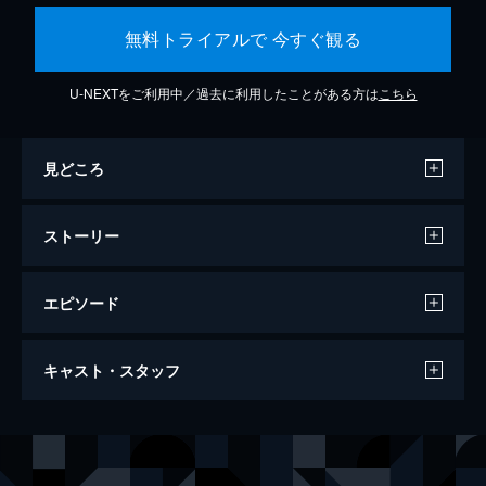
無料トライアルで 今すぐ観る
U-NEXTをご利用中／過去に利用したことがある方は
こちら
見どころ
ストーリー
エピソード
セッション
キャスト・スタッフ
107分
出演
アンドリュー・ニーマン
マイルズ・テラー
テレンス・フレッチャー
Ｊ・Ｋ・シモンズ