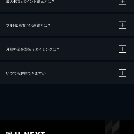
最大40%
ポイント還元とは？
※
※
作品によって必要なポイントが異なります。
フルHD画質 / 4K画質とは？
月額料金を支払うタイミングは？
※
40％ポイント還元の対象は、クレジットカード決済による作品の購入 / レンタルです。
※
iOSアプリのUコイン決済による作品の購入 / レンタルは、20％のポイント還元です。
※
還元の対象外となる決済方法や商品があります。くわしくは
こちら
をご確認ください。
いつでも解約できますか
こちら