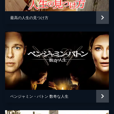
監督
デイミアン・チャゼル
脚本
デイミアン・チャゼル
最高の人生の見つけ方
音楽
ジャスティン・ハーウィッツ
製作
ジェイソン・ブラム
ヘレン・エスタブルック
ミシェル・リトヴァク
デヴィッド・ランカスター
ベンジャミン・バトン 数奇な人生