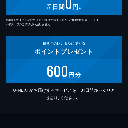
0
31
日間
円
※
※無料トライアル期間終了日の翌日が属する月から月額料金が発生します。
※日割りでのご請求はいたしません。
最新作の
レンタルに使える
ポイント
プレゼント
600
円分
U-NEXTがお届けするサービスを、31日間ゆっくりと
お試しください。