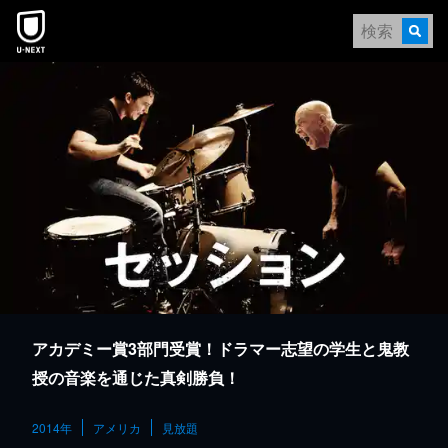
本文へスキップ
アカデミー賞3部門受賞！ドラマー志望の学生と鬼教
授の音楽を通じた真剣勝負！
2014年
アメリカ
見放題