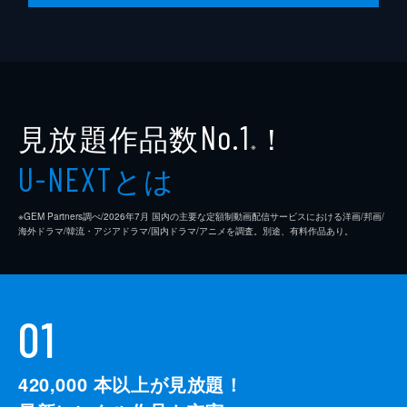
見放題作品数
！
No.1
※
とは
U-NEXT
※GEM Partners調べ/2026年7⽉ 国内の主要な定額制動画配信サービスにおける洋画/邦画/
海外ドラマ/韓流・アジアドラマ/国内ドラマ/アニメを調査。別途、有料作品あり。
01
420,000
本以上が見放題！