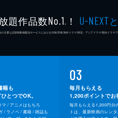
放題作品数
！
No.1
U-NEXT
※
26年7⽉ 国内の主要な定額制動画配信サービスにおける洋画/邦画/海外ドラマ/韓流・アジアドラマ/国内ドラ
03
書籍も
毎月もらえる
XTひとつでOK。
1,200
ポイントでお
ドラマ / アニメはもちろ
毎月もらえる1,200円分
/ ラノベ / 書籍 / 雑誌も
トは、最新映画のレンタ