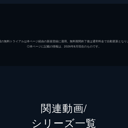
ル／マイメロディの赤ずきん
載の無料トライアルは本ページ経由の新規登録に適用。無料期間終了後は通常料金で自動更新となり
◎本ページに記載の情報は、2026年8月現在のものです。
関連動画/
シリーズ⼀覧