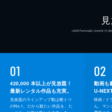
見
※GEM Partners調べ/20
01
02
420,000
本以上が見放題！
動画も
最新レンタル作品も充実。
U-NE
見放題のラインアップ数は断トツ
映画 / 
のNo.1。だから観たい作品を、た
ん、マンガ 