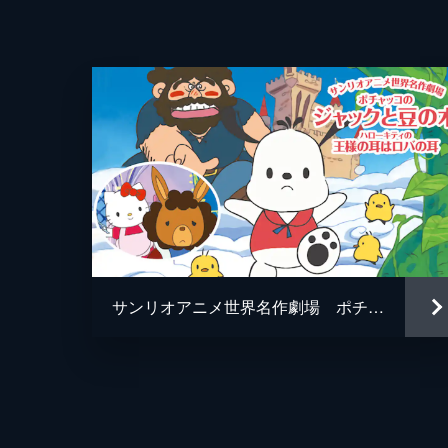
サンリオアニメ世界名作劇場 ポチャッコのジャックと豆の木/ハローキティの王様の耳はロバの耳