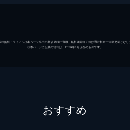
できるよ
いキティはわがままばかり。キティはガマンすることも大切だ
載の無料トライアルは本ページ経由の新規登録に適用。無料期間終了後は通常料金で自動更新となり
◎本ページに記載の情報は、2026年8月現在のものです。
ねいえる
って言えるかな!?キティはごめんなさいがなかなか言えない
くあそぼう
おすすめ
しないでなかよくあそべるかな？