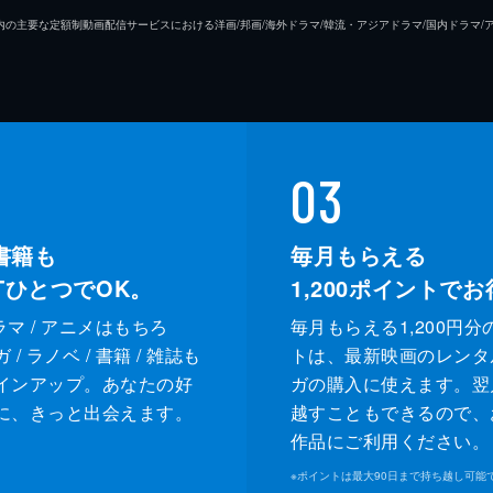
26年7⽉ 国内の主要な定額制動画配信サービスにおける洋画/邦画/海外ドラマ/韓流・アジアドラマ/国内ドラ
03
書籍も
毎月もらえる
XTひとつでOK。
1,200
ポイントでお
ドラマ / アニメはもちろ
毎月もらえる1,200円分
/ ラノベ / 書籍 / 雑誌も
トは、最新映画のレンタ
インアップ。あなたの好
ガの購入に使えます。翌
に、きっと出会えます。
越すこともできるので、
作品にご利用ください。
※
ポイントは最大90日まで持ち越し可能