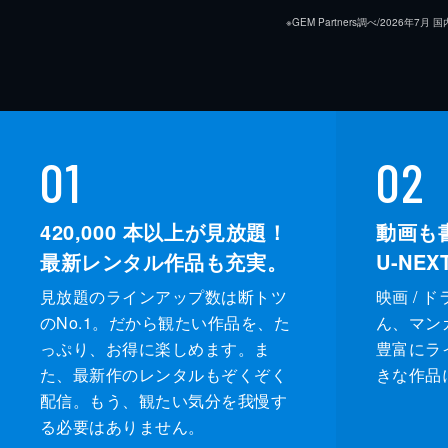
※GEM Partners調べ/20
01
02
420,000
本以上が見放題！
動画も
最新レンタル作品も充実。
U-NE
見放題のラインアップ数は断トツ
映画 / 
のNo.1。だから観たい作品を、た
ん、マンガ 
っぷり、お得に楽しめます。ま
豊富にラ
た、最新作のレンタルもぞくぞく
きな作品
配信。もう、観たい気分を我慢す
る必要はありません。