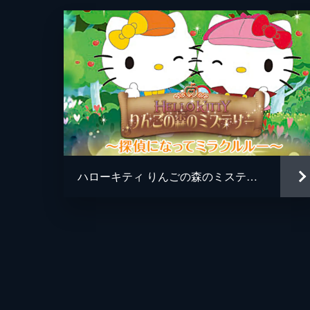
#4 ハローキティといっしょ きちん
おそとでごはんを食べるとき、きちん
進まず怒られてばかり…
8分
ハローキティ りんごの森のミステリー 探偵になってミラクルルー