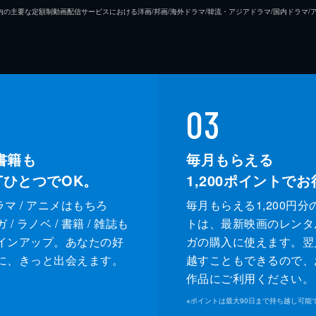
26年7⽉ 国内の主要な定額制動画配信サービスにおける洋画/邦画/海外ドラマ/韓流・アジアドラマ/国内ドラ
03
書籍も
毎月もらえる
XTひとつでOK。
1,200
ポイントでお
ドラマ / アニメはもちろ
毎月もらえる1,200円分
/ ラノベ / 書籍 / 雑誌も
トは、最新映画のレンタ
インアップ。あなたの好
ガの購入に使えます。翌
に、きっと出会えます。
越すこともできるので、
作品にご利用ください。
※
ポイントは最大90日まで持ち越し可能