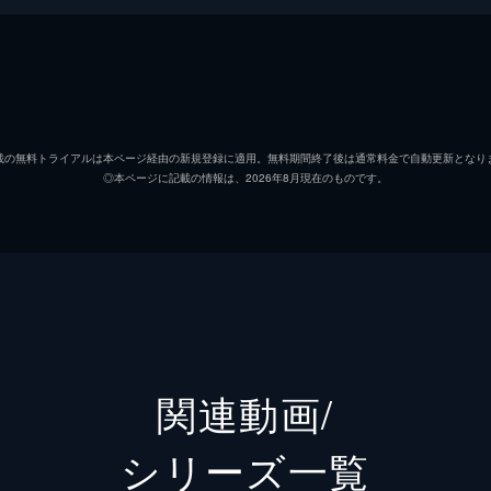
king おりょうり・食育
載の無料トライアルは本ページ経由の新規登録に適用。無料期間終了後は通常料金で自動更新となり
◎本ページに記載の情報は、2026年8月現在のものです。
関連動画/
シリーズ⼀覧