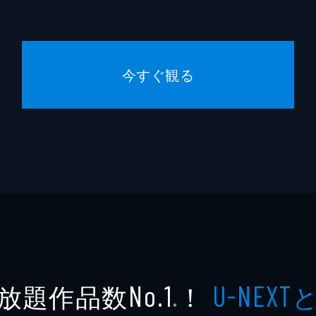
今すぐ観る
放題作品数
！
No.1
U-NEXT
※