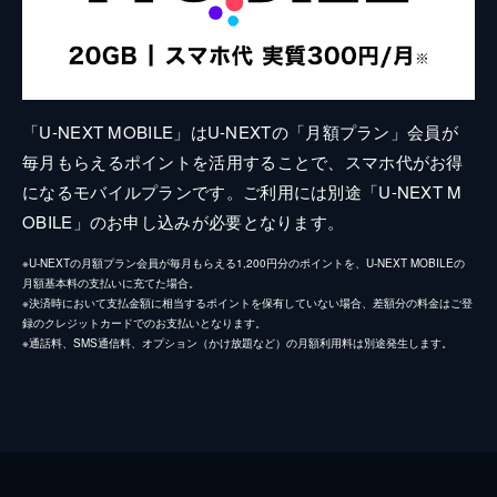
「U-NEXT MOBILE」はU-NEXTの「月額プラン」会員が
毎月もらえるポイントを活用することで、スマホ代がお得
になるモバイルプランです。ご利用には別途「U-NEXT M
OBILE」のお申し込みが必要となります。
※U-NEXTの月額プラン会員が毎月もらえる1,200円分のポイントを、U-NEXT MOBILEの
月額基本料の支払いに充てた場合。
※決済時において支払金額に相当するポイントを保有していない場合、差額分の料金はご登
録のクレジットカードでのお支払いとなります。
※通話料、SMS通信料、オプション（かけ放題など）の月額利用料は別途発生します。