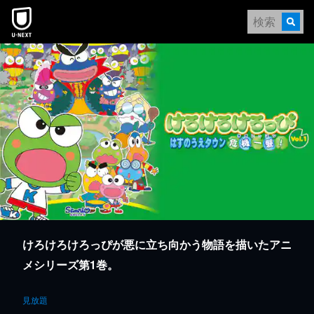
本文へスキップ
けろけろけろっぴが悪に立ち向かう物語を描いたアニ
メシリーズ第1巻。
見放題