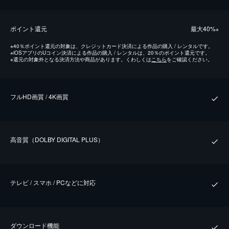
ポイント還元
最⼤40%
※
※
40％ポイント還元の対象は、クレジットカード決済による作品の購入 / レンタルです。
※
iOSアプリのUコイン決済による作品の購入 / レンタルは、20％のポイント還元です。
※
還元の対象外となる決済方法や商品があります。くわしくは
こちら
をご確認ください。
フルHD画質 / 4K画質
⾼⾳質（DOLBY DIGITAL PLUS）
テレビ / スマホ / PCなどに対応
ダウンロード機能