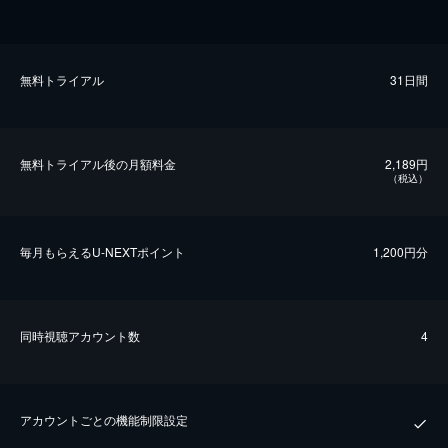
無料トライアル
31日間
無料トライアル後の⽉額料金
2,189円
（税込）
毎⽉もらえるU-NEXTポイント
1,200円分
同時視聴アカウント数
4
アカウントごとの機能制限設定