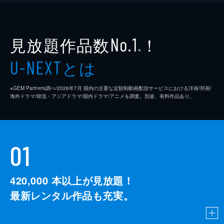
見放題作品数
！
No.1
※
とは
U-NEXT
※GEM Partners調べ/2026年7⽉ 国内の主要な定額制動画配信サービスにおける洋画/邦画/
海外ドラマ/韓流・アジアドラマ/国内ドラマ/アニメを調査。別途、有料作品あり。
01
420,000
本以上が見放題！
最新レンタル作品も充実。