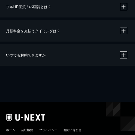
フルHD画質 / 4K画質とは？
月額料金を支払うタイミングは？
※
40％ポイント還元の対象は、クレジットカード決済による作品の購入 / レンタルです。
※
iOSアプリのUコイン決済による作品の購入 / レンタルは、20％のポイント還元です。
※
還元の対象外となる決済方法や商品があります。くわしくは
こちら
をご確認ください。
いつでも解約できますか
こちら
ホーム
会社概要
プライバシー
お問い合わせ