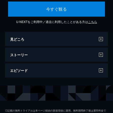
今すぐ観る
U-NEXTをご利用中／過去に利用したことがある方は
こちら
見どころ
ストーリー
エピソード
けろけろけろっぴ はすのうえタウン危機
一髪！ Vol.1
24分
◎記載の無料トライアルは本ページ経由の新規登録に適用。無料期間終了後は通常料金で