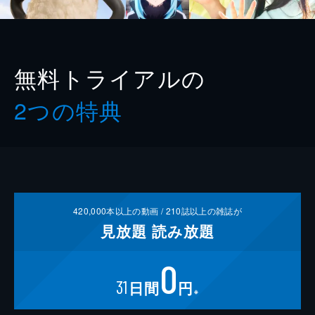
無料トライアルの
2つの特典
420,000
本以上の動画 /
210
誌以上の雑誌が
見放題
読み放題
0
31
日間
円
※